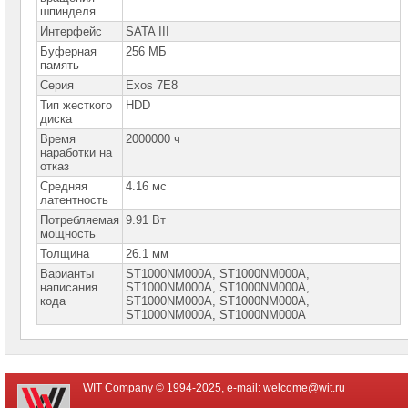
сетевое
шпинделя
оборудование
Интерфейс
SATA III
СХД
Буферная
256 МБ
-
память
системы
Серия
Exos 7E8
хранения
данных
Тип жесткого
HDD
диска
Компоненты
Время
2000000 ч
компьютеров
наработки на
отказ
Компоненты
Средняя
4.16 мс
серверов
латентность
Потребляемая
9.91 Вт
Серверные
мощность
платформы
Толщина
26.1 мм
Варианты
Серверные
ST1000NM000A, ST1000NM000A,
материнские
написания
ST1000NM000А, ST1000NМ000А,
платы
кода
ST1000NМ000А, SТ1000NМ000А,
SТ1000NМ000А, SТ1000NМ000А
Серверные
корпуса
Серверные
WIT Company © 1994-2025, e-mail:
welcome@wit.ru
процессоры