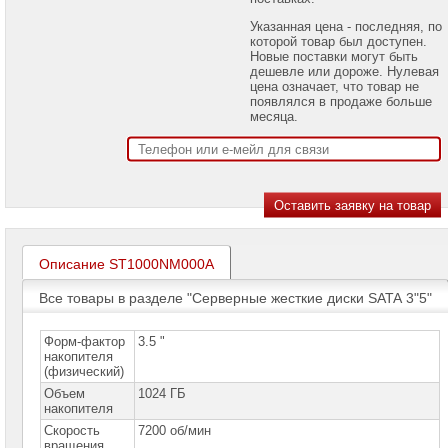
проекторов
Указанная цена - последняя, по
которой товар был доступен.
Ноутбуки
Новые поставки могут быть
Brand
дешевле или дороже. Нулевая
Name
цена означает, что товар не
появлялся в продаже больше
Моноблоки
месяца.
Brand
Name
Компьютеры
Brand
Name
Принтеры
плоттеры
Описание ST1000NM000A
МФУ
Все товары в разделе "Серверные жесткие диски SATA 3"5"
Серверы
Brand
Name
Форм-фактор
3.5 "
накопителя
(физический)
Пассивное
сетевое
Объем
1024 ГБ
оборудование
накопителя
Скорость
7200 об/мин
Активное
вращения