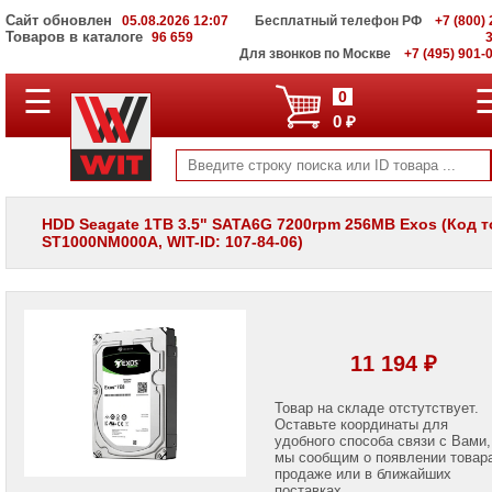
Сайт обновлен
05.08.2026 12:07
Бесплатный телефон РФ
+7 (800) 
Товаров в каталоге
96 659
Для звонков по Москве
+7 (495) 901-
☰
ПОЛНЫЙ
0
КАТАЛОГ
0 ₽
WIT
Корпоративные
серверы
WIT
VV
HDD Seagate 1TB 3.5" SATA6G 7200rpm 256MB Exos (Код 
ST1000NM000A, WIT-ID: 107-84-06)
Системы
хранения
данных
WIT
VI
Мониторы
11 194 ₽
и
LCD
панели
Товар на складе отстутствует.
Оставьте координаты для
удобного способа связи с Вами,
Проекторы
мы сообщим о появлении товар
и
лампы
продаже или в ближайших
для
поставках.