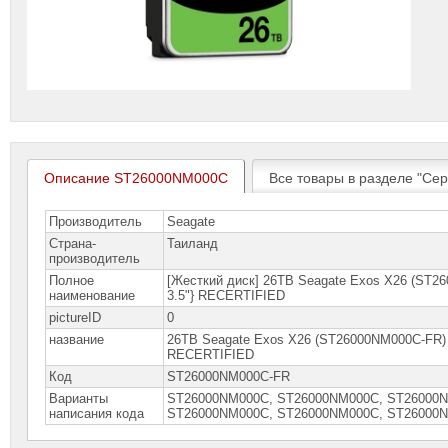
Описание ST26000NM000C
Все товары в разделе "Сер
Производитель
Seagate
Страна-
Таиланд
производитель
Полное
[Жесткий диск] 26TB Seagate Exos X26 (ST26
наименование
3.5"} RECERTIFIED
pictureID
0
название
26TB Seagate Exos X26 (ST26000NM000C-FR) {S
RECERTIFIED
Код
ST26000NM000C-FR
Варианты
ST26000NM000C, ST26000NM000C, ST26000N
написания кода
SТ26000NМ000С, SТ26000NМ000С, SТ26000