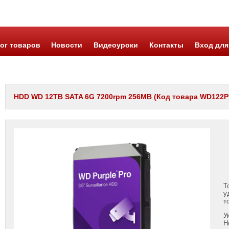
ог товаров
Новости
Видеоуроки
Контакты
Вход для
HDD WD 12TB SATA 6G 7200rpm 256MB (Код товара WD122PUR
Т
у
т
У
Н