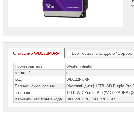
ц
м
Описание WD122PURP
Все товары в разделе "Серверн
Производитель
Western digital
pictureID
0
Код
WD122PURP
Полное наименование
[Жесткий диск] 12TB WD Purple Pro (W
название
12TB WD Purple Pro (WD122PURP) {Seri
Варианты написания кода
WD122PURP, WD122PURP