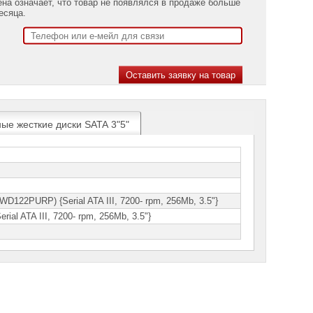
ена означает, что товар не появлялся в продаже больше
есяца.
ые жесткие диски SATA 3"5"
D122PURP) {Serial ATA III, 7200- rpm, 256Mb, 3.5"}
al ATA III, 7200- rpm, 256Mb, 3.5"}