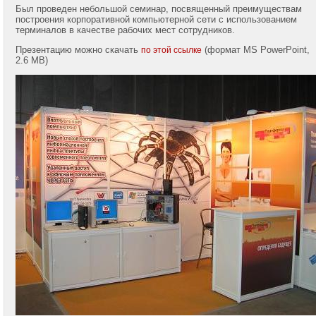
(985)
Был проведен небольшой семинар, посвященный преимуществам
768-
построения корпоративной компьютерной сети с использованием
8583
терминалов в качестве рабочих мест сотрудников.
Презентацию можно скачать
(формат MS PowerPoint,
по этой ссылке
Telegram:
2.6 MB)
+7
(985)
768-
8583
WhatsApp:
+7
(985)
768-
8583
Viber:
+7
(985)
768-
8583
Александр
Крюков
Mobile:
+7
(916)
158-
0005