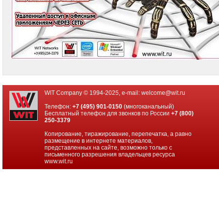
WIT Company © 1994-2025, e-mail:
welcome@wit.ru
Телефон:
+7 (495) 901-0150
(многоканальный)
Бесплатный телефон для звонков по России
+7 (800)
250-3379
Копирование, тиражирование, перепечатка, а равно
размещение в интернете материалов,
представленных на сайте, возможно только с
письменного разрешения владельцев ресурса
www.wit.ru