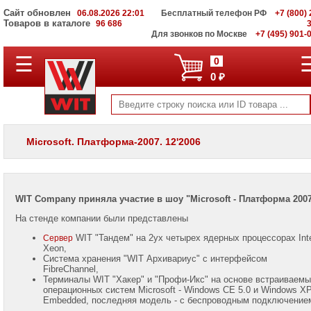
Сайт обновлен
06.08.2026 22:01
Бесплатный телефон РФ
+7 (800) 
Товаров в каталоге
96 686
Для звонков по Москве
+7 (495) 901-
Семинары
☰
0
и
0 ₽
выставки
Публикации
в
прессе
Microsoft. Платформа-2007. 12'2006
Наши
статьи
Наш
блог
WIT Company приняла участие в шоу "Microsoft - Платформа 200
На стенде компании были представлены
WIT "Тандем" на 2ух четырех ядерных процессорах Int
Сервер
Xeon,
Система хранения "WIT Архивариус" с интерфейсом
FibreChannel,
Владимир
Терминалы WIT "Хакер" и "Профи-Икс" на основе встраиваем
Комен
операционных систем Microsoft - Windows CE 5.0 и Windows X
Mobile:
Embedded, последняя модель - с беспроводным подключение
+7