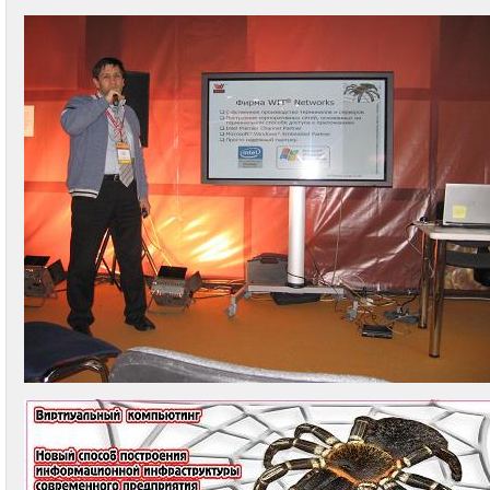
Telegram:
+7
(916)
158-
0005
WhatsApp:
+7
(916)
158-
0005