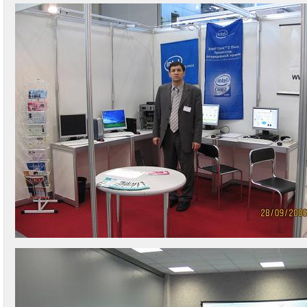
(985)
768-
8583
Telegram:
+7
(985)
768-
8583
WhatsApp:
+7
(985)
768-
8583
Viber:
+7
(985)
768-
8583
Александр
Крюков
Mobile:
+7
(916)
158-
0005