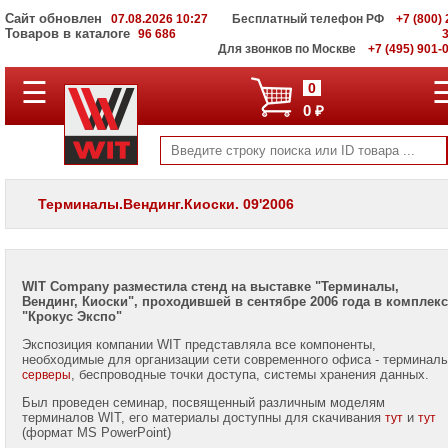
Сайт обновлен
07.08.2026 10:27
Бесплатный телефон РФ
+7 (800) 
Товаров в каталоге
96 686
Для звонков по Москве
+7 (495) 901-
Семинары
☰
0
и
0 ₽
выставки
Публикации
в
прессе
Терминалы.Вендинг.Киоски. 09'2006
Наши
статьи
Наш
блог
WIT Company разместила стенд на выставке "Терминалы,
Вендинг, Киоски", проходившей в сентябре 2006 года в комплекс
"Крокус Экспо"
Экспозиция компании WIT представляла все компоненты,
необходимые для организации сети современного офиса - терминалы
, беспроводные точки доступа, системы хранения данных.
серверы
Владимир
Был проведен семинар, посвященный различным моделям
Комен
терминалов WIT, его материалы доступны для скачивания
и
тут
тут
Mobile:
(формат MS PowerPoint)
+7