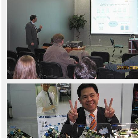
Telegram:
+7
(916)
158-
0005
WhatsApp:
+7
(916)
158-
0005