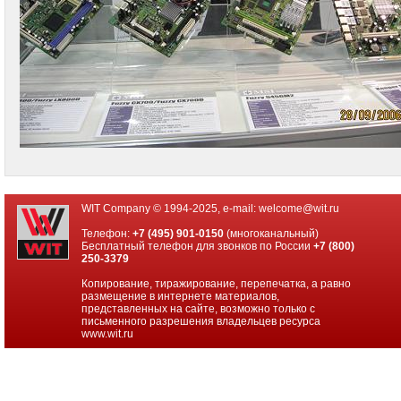
WIT Company © 1994-2025, e-mail:
welcome@wit.ru
Телефон:
+7 (495) 901-0150
(многоканальный)
Бесплатный телефон для звонков по России
+7 (800)
250-3379
Копирование, тиражирование, перепечатка, а равно
размещение в интернете материалов,
представленных на сайте, возможно только с
письменного разрешения владельцев ресурса
www.wit.ru