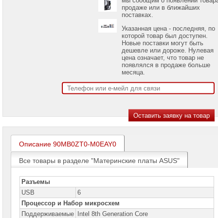
проекторов
продаже или в ближайших
поставках.
Ноутбуки
Указанная цена - последняя, по
Brand
которой товар был доступен.
Name
Новые поставки могут быть
дешевле или дороже. Нулевая
Моноблоки
цена означает, что товар не
Brand
появлялся в продаже больше
Name
месяца.
Компьютеры
Brand
Name
Принтеры
плоттеры
МФУ
Описание 90MB0ZT0-M0EAY0
Серверы
Brand
Все товары в разделе "Материнские платы ASUS"
Name
Пассивное
Разъемы
сетевое
USB
6
оборудование
Процессор и Набор микросхем
Активное
Поддерживаемые
Intel 8th Generation Core