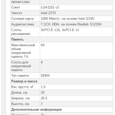
сетевое
процессоры
оборудование
Сокет
LGA1151 v2
Чипсет
Intel Z370
СХД
-
Cетевая карта
1000 Мбит/с, на основе Intel I219V
системы
Аудиосистема
7.1CH, HDA, на основе Realtek S1220A
хранения
данных
Слоты
3xPCI-E x16, 4xPCI-E x1
расширения
Компоненты
Память
компьютеров
Максимальный
64
объем
Платформы
оперативной
малого
памяти, Гб
размера
Слоты для
4
оперативной
Материнские
памяти
платы
Тип памяти
DDR4
Материнские
Размер и масса
платы
ASUS
Вес брутто, кГ
1.5
►
Длина, см
33
Материнские
Ширина, см
26.5
платы
GIGABYTE
Высота, см
7
Дополнительная информация
Процессоры