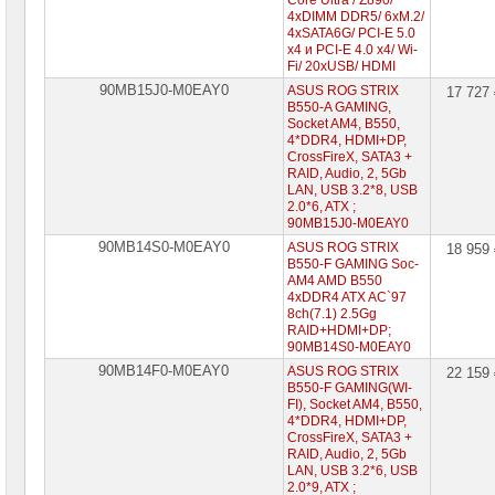
Core Ultra / Z890/
4xDIMM DDR5/ 6xM.2/
4xSATA6G/ PCI-E 5.0
x4 и PCI-E 4.0 x4/ Wi-
Fi/ 20xUSB/ HDMI
90MB15J0-M0EAY0
ASUS ROG STRIX
17 727
B550-A GAMING,
Socket AM4, B550,
4*DDR4, HDMI+DP,
CrossFireX, SATA3 +
RAID, Audio, 2, 5Gb
LAN, USB 3.2*8, USB
2.0*6, ATX ;
90MB15J0-M0EAY0
90MB14S0-M0EAY0
ASUS ROG STRIX
18 959
B550-F GAMING Soc-
AM4 AMD B550
4xDDR4 ATX AC`97
8ch(7.1) 2.5Gg
RAID+HDMI+DP;
90MB14S0-M0EAY0
90MB14F0-M0EAY0
ASUS ROG STRIX
22 159
B550-F GAMING(WI-
FI), Socket AM4, B550,
4*DDR4, HDMI+DP,
CrossFireX, SATA3 +
RAID, Audio, 2, 5Gb
LAN, USB 3.2*6, USB
2.0*9, ATX ;