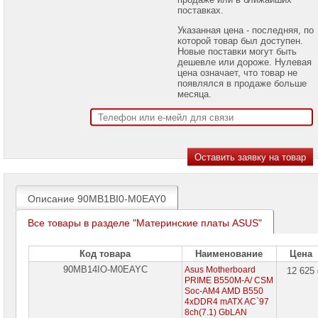
проекторов
поставках.
Указанная цена - последняя, по
Ноутбуки
которой товар был доступен.
Brand
Новые поставки могут быть
Name
дешевле или дороже. Нулевая
цена означает, что товар не
Моноблоки
появлялся в продаже больше
Brand
месяца.
Name
Компьютеры
Brand
Name
Принтеры
плоттеры
МФУ
Описание 90MB1BI0-M0EAY0
Серверы
Все товары в разделе "Материнские платы ASUS"
Brand
Name
Код товара
Наименование
Цена
Пассивное
90MB14IO-M0EAYC
Asus Motherboard
12 625
сетевое
PRIME B550M-A/ CSM
оборудование
Soc-AM4 AMD B550
4xDDR4 mATX AC`97
Активное
8ch(7.1) GbLAN