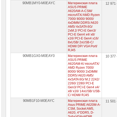
90MB1MY0-M0EAYC
Материнская плата
12 971
ASUS PRIME
A620AM-A-CSM/
microATX/ AMD Ryzen
7000/ 8000/ 9000/
4xDIMM DDR5/ A620
AM5/ 4xSATA 6G/
2xM.2/ PCI-E Gen3/
PCI-E Gen4 x4/ x8/
x16/ PCI-E Gen4 x16/
8xUSB/ 2xUSB-C/
HDMI/ DP/ VGA Port/
RJ45
90MB1GX0-M0EAY0
Материнская плата
10 377
ASUS PRIME
A620AM-K/ microATX/
AMD Ryzen 7000/
8000/ 9000/ 2xDIMM
DDR5/ A620 AM5/
4xSATA 6G/ M.2 2242/
2260/ 2280/ PCI-E
Gen3/ PCI-E Gen4 x4/
x8/ x16/ 14xUSB/ USB-
C/ HDMI/ RJ45
90MB1F10-M0EAYC
Материнская плата
11 501
Asus PRIME A620M-A-
CSM, Socket AM5,
A620, 4*DDR5, D-
Sub+VGA+HDMI,