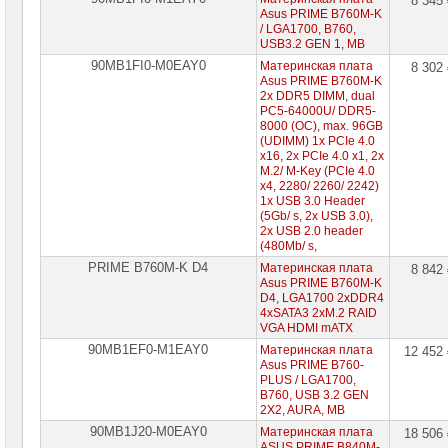
8 345
Asus PRIME B760M-K
/ LGA1700, B760,
USB3.2 GEN 1, MB
90MB1FI0-M0EAY0
Материнская плата
8 302
Asus PRIME B760M-K
2x DDR5 DIMM, dual
PC5-64000U/ ​DDR5-
8000 (OC), max. 96GB
(UDIMM) 1x PCIe 4.0
x16, 2x PCIe 4.0 x1, 2x
M.2/ ​M-Key (PCIe 4.0
x4, 2280/ ​2260/ ​2242)
1x USB 3.0 Header
(5Gb/ ​s, 2x USB 3.0),
2x USB 2.0 header
(480Mb/ ​s,
PRIME B760M-K D4
Материнская плата
8 842
Asus PRIME B760M-K
D4, LGA1700 2xDDR4
4xSATA3 2xM.2 RAID
VGA HDMI mATX
90MB1EF0-M1EAY0
Материнская плата
12 452
Asus PRIME B760-
PLUS / LGA1700,
B760, USB 3.2 GEN
2X2, AURA, MB
90MB1J20-M0EAY0
Материнская плата
18 506
ASUS PRIME B840M-