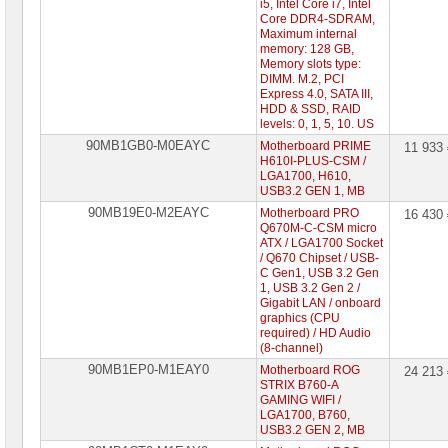
i5, Intel Core i7, Intel
Core DDR4-SDRAM,
Maximum internal
memory: 128 GB,
Memory slots type:
DIMM. M.2, PCI
Express 4.0, SATA III,
HDD & SSD, RAID
levels: 0, 1, 5, 10. US
90MB1GB0-M0EAYC
Motherboard PRIME
11 933
H610I-PLUS-CSM /
LGA1700, H610,
USB3.2 GEN 1, MB
90MB19E0-M2EAYC
Motherboard PRO
16 430
Q670M-C-CSM micro
ATX / LGA1700 Socket
/ Q670 Chipset / USB-
C Gen1, USB 3.2 Gen
1, USB 3.2 Gen 2 /
Gigabit LAN / onboard
graphics (CPU
required) / HD Audio
(8-channel)
90MB1EP0-M1EAY0
Motherboard ROG
24 213
STRIX B760-A
GAMING WIFI /
LGA1700, B760,
USB3.2 GEN 2, MB