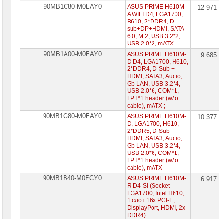
90MB1C80-M0EAY0
ASUS PRIME H610M-
12 971
A WIFI D4, LGA1700,
B610, 2*DDR4, D-
sub+DP+HDMI, SATA
6.0, M.2, USB 3.2*2,
USB 2.0*2, mATX
90MB1A00-M0EAY0
ASUS PRIME H610M-
9 685
D D4, LGA1700, H610,
2*DDR4, D-Sub +
HDMI, SATA3, Audio,
Gb LAN, USB 3.2*4,
USB 2.0*6, COM*1,
LPT*1 header (w/ o
cable), mATX ;
90MB1G80-M0EAY0
ASUS PRIME H610M-
10 377
D, LGA1700, H610,
2*DDR5, D-Sub +
HDMI, SATA3, Audio,
Gb LAN, USB 3.2*4,
USB 2.0*6, COM*1,
LPT*1 header (w/ o
cable), mATX
90MB1B40-M0ECY0
ASUS PRIME H610M-
6 917
R D4-SI (Socket
LGA1700, Intel H610,
1 слот 16x PCI-E,
DisplayPort, HDMI, 2x
DDR4)