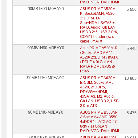
сетевое
RAID+VGA+DVI+HDMI
оборудование
90MB1500-M0EAY0
ASUS PRIME A520M-
5 556
K, Socket AM4, A520,
СХД
2*DDR4, D-
-
Sub+HDMI, SATA3 +
системы
RAID, Audio, Gb LAN,
хранения
USB 3.2*6, USB 2.0*6,
данных
COM*1 header (w/ o
cable), mATX
Компоненты
90MB1H60-M0EAY0
Asus PRIME A520M-R
5 448
компьютеров
/ Socket AMD AM4/
A520/ 2xDDR4 / mATX
Платформы
/ PCI-E 4.0/ GbLAN
малого
RAID/ HDMI/ 9xUSB/
размера
RJ45
90MB1F50-M0EAYC
ASUS PRIME A620M-
10 983
Материнские
E-CSM, Socket AM5,
платы
A620, 2*DDR5,
DP+VGA+HDMI,
Материнские
4xSATA3, M2, Audio,
платы
Gb LAN, USB 3.2, USB
ASUS
2.0, mATX
►
90MB14I0-M0EAY0
ASUS PRIME B550M-
8 475
Материнские
A Soc-AM4 AMD B550
платы
4xDDR4 mATX AC`97
GIGABYTE
8ch(7.1) GbLAN
RAID+VGA+DVI+HDMI
Процессоры
90MB19X0-M0EAY0
ASUS PRIME B550M-