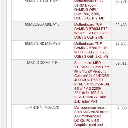
90MB1CT0-M1EAY0
Motherboard ROG
23 781
STRIX B760-F
GAMING WIFI /
LGA1700, B760,
USB3.2 GEN 2, MB
90MB1G50-M0EAY0
Motherboard TUF
22 483
GAMING B760M-BTF
WIFI/ / LGA1700 B760
USB3.2 GEN 2 MB
90MB1ER0-M1EAY0
Motherboard TUF
17 986
GAMING B760-PLUS
WIFI / LGA1700, B760,
USB3.2 GEN 2X2, MB
MBD-X13SAZ-F-B
Supermicro MBD-
69 611
X13SAZ-F-B Intel Core
i9/ i7/ i5/ i3/ Pentium/
Celeron12th/ 4xDDR5
4000MHz/ R680E/
PCI-E 5.0 x16/ 2xPCI-E
4.0 x4/ M.2 2280/
22110/ 6xUSB 3.1/
VGA/ HDMI/ 2xCom/
2xDisplay Port
90MB1F40-M0EAY0
Материнская плата
7 350
Asus AMD A620 micro-
ATX motherboard,
DDR5, PCIe 4.0
Graphics card and