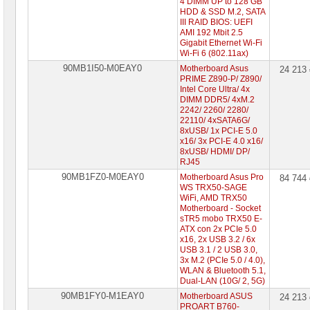
4 DIMM UP to 128 GB
HDD & SSD M.2, SATA
III RAID BIOS: UEFI
AMI 192 Mbit 2.5
Gigabit Ethernet Wi-Fi
Wi-Fi 6 (802.11ax)
90MB1I50-M0EAY0
Motherboard Asus
24 213
PRIME Z890-P/ Z890/
Intel Core Ultra/ 4x
DIMM DDR5/ 4xM.2
2242/ 2260/ 2280/
22110/ 4xSATA6G/
8xUSB/ 1x PCI-E 5.0
x16/ 3x PCI-E 4.0 x16/
8xUSB/ HDMI/ DP/
RJ45
90MB1FZ0-M0EAY0
Motherboard Asus Pro
84 744
WS TRX50-SAGE
WiFi, AMD TRX50
Motherboard - Socket
sTR5 mobo TRX50 E-
ATX con 2x PCIe 5.0
x16, 2x USB 3.2 / 6x
USB 3.1 / 2 USB 3.0,
3x M.2 (PCIe 5.0 / 4.0),
WLAN & Bluetooth 5.1,
Dual-LAN (10G/ 2, 5G)
90MB1FY0-M1EAY0
Motherboard ASUS
24 213
PROART B760-