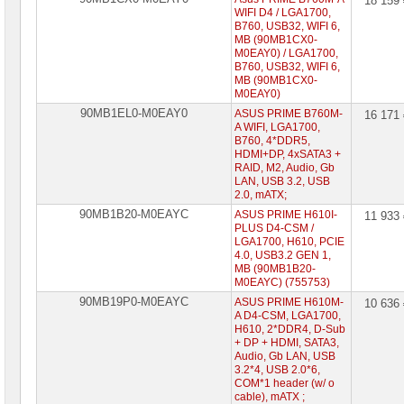
18 159
WIFI D4 / LGA1700,
B760, USB32, WIFI 6,
MB (90MB1CX0-
M0EAY0) / LGA1700,
B760, USB32, WIFI 6,
MB (90MB1CX0-
M0EAY0)
90MB1EL0-M0EAY0
ASUS PRIME B760M-
16 171
A WIFI, LGA1700,
B760, 4*DDR5,
HDMI+DP, 4xSATA3 +
RAID, M2, Audio, Gb
LAN, USB 3.2, USB
2.0, mATX;
90MB1B20-M0EAYC
ASUS PRIME H610I-
11 933
PLUS D4-CSM /
LGA1700, H610, PCIE
4.0, USB3.2 GEN 1,
MB (90MB1B20-
M0EAYC) (755753)
90MB19P0-M0EAYC
ASUS PRIME H610M-
10 636
A D4-CSM, LGA1700,
H610, 2*DDR4, D-Sub
+ DP + HDMI, SATA3,
Audio, Gb LAN, USB
3.2*4, USB 2.0*6,
COM*1 header (w/ o
cable), mATX ;