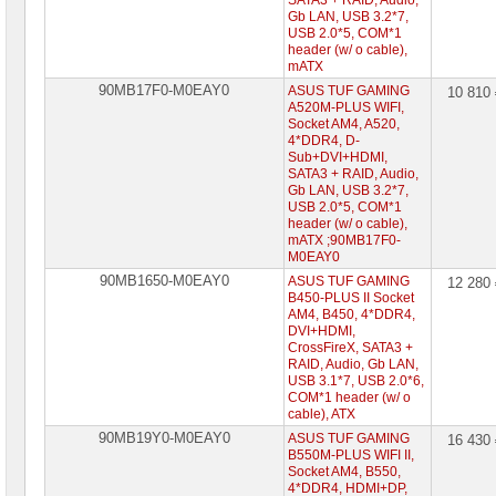
SATA3 + RAID, Audio,
Gb LAN, USB 3.2*7,
USB 2.0*5, COM*1
header (w/ o cable),
mATX
90MB17F0-M0EAY0
ASUS TUF GAMING
10 810
A520M-PLUS WIFI,
Socket AM4, A520,
4*DDR4, D-
Sub+DVI+HDMI,
SATA3 + RAID, Audio,
Gb LAN, USB 3.2*7,
USB 2.0*5, COM*1
header (w/ o cable),
mATX ;90MB17F0-
M0EAY0
90MB1650-M0EAY0
ASUS TUF GAMING
12 280
B450-PLUS II Socket
AM4, B450, 4*DDR4,
DVI+HDMI,
CrossFireX, SATA3 +
RAID, Audio, Gb LAN,
USB 3.1*7, USB 2.0*6,
COM*1 header (w/ o
cable), ATX
90MB19Y0-M0EAY0
ASUS TUF GAMING
16 430
B550M-PLUS WIFI II,
Socket AM4, B550,
4*DDR4, HDMI+DP,