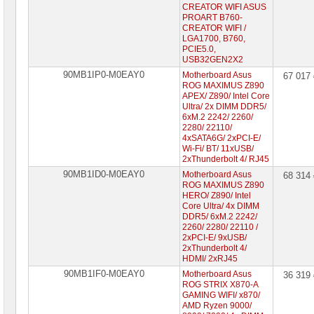
CREATOR WIFI ASUS
PROART B760-
CREATOR WIFI /
LGA1700, B760,
PCIE5.0,
USB32GEN2X2
90MB1IP0-M0EAY0
Motherboard Asus
67 017
ROG MAXIMUS Z890
APEX/ Z890/ Intel Core
Ultra/ 2x DIMM DDR5/
6xM.2 2242/ 2260/
2280/ 22110/
4xSATA6G/ 2xPCI-E/
Wi-Fi/ BT/ 11xUSB/
2xThunderbolt 4/ RJ45
90MB1ID0-M0EAY0
Motherboard Asus
68 314
ROG MAXIMUS Z890
HERO/ Z890/ Intel
Core Ultra/ 4x DIMM
DDR5/ 6xM.2 2242/
2260/ 2280/ 22110 /
2xPCI-E/ 9xUSB/
2xThunderbolt 4/
HDMI/ 2xRJ45
90MB1IF0-M0EAY0
Motherboard Asus
36 319
ROG STRIX X870-A
GAMING WIFI/ х870/
AMD Ryzen 9000/