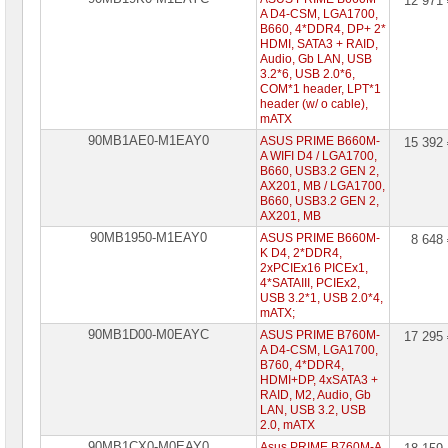
12 971
компьютеров
A D4-CSM, LGA1700,
B660, 4*DDR4, DP+ 2*
HDMI, SATA3 + RAID,
Компоненты
серверов
Audio, Gb LAN, USB
3.2*6, USB 2.0*6,
COM*1 header, LPT*1
Источники
header (w/ o cable),
бесперебойного
mATX
питания
90MB1AE0-M1EAY0
ASUS PRIME B660M-
15 392
A WIFI D4 / LGA1700,
Российское
B660, USB3.2 GEN 2,
ПО
AX201, MB / LGA1700,
B660, USB3.2 GEN 2,
Программное
AX201, MB
обеспечение
90MB1950-M1EAY0
ASUS PRIME B660M-
8 648
K D4, 2*DDR4,
Термошкафы
2xPCIEx16 PICEx1,
IP
4*SATAIII, PCIEx2,
PROM
USB 3.2*1, USB 2.0*4,
mATX;
Специальные
90MB1D00-M0EAYC
ASUS PRIME B760M-
17 295
цены
A D4-CSM, LGA1700,
B760, 4*DDR4,
HDMI+DP, 4xSATA3 +
RAID, M2, Audio, Gb
LAN, USB 3.2, USB
2.0, mATX
90MB1CX0-M0EAY0
Asus PRIME B760M-A