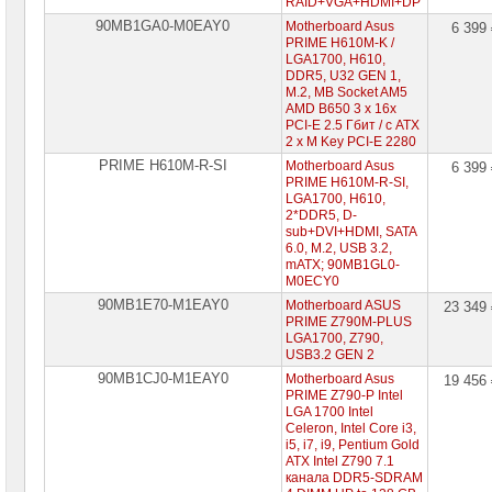
RAID+VGA+HDMI+DP
90MB1GA0-M0EAY0
Motherboard Asus
6 399
PRIME H610M-K /
LGA1700, H610,
DDR5, U32 GEN 1,
M.2, MB Socket AM5
AMD B650 3 x 16x
PCI-E 2.5 Гбит / с ATX
2 x M Key PCI-E 2280
PRIME H610M-R-SI
Motherboard Asus
6 399
PRIME H610M-R-SI,
LGA1700, H610,
2*DDR5, D-
sub+DVI+HDMI, SATA
6.0, M.2, USB 3.2,
mATX; 90MB1GL0-
M0ECY0
90MB1E70-M1EAY0
Motherboard ASUS
23 349
PRIME Z790M-PLUS
LGA1700, Z790,
USB3.2 GEN 2
90MB1CJ0-M1EAY0
Motherboard Asus
19 456
PRIME Z790-P Intel
LGA 1700 Intel
Celeron, Intel Core i3,
i5, i7, i9, Pentium Gold
ATX Intel Z790 7.1
канала DDR5-SDRAM