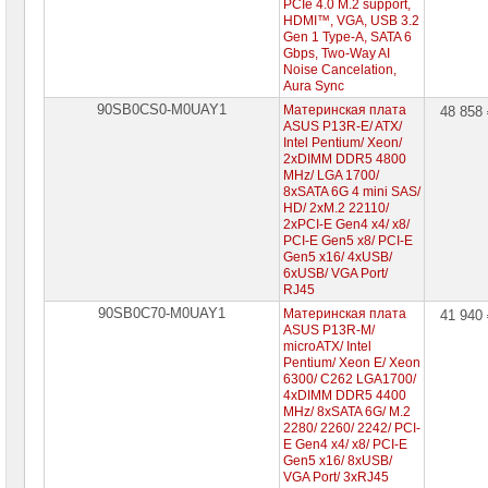
PCIe 4.0 M.2 support,
HDMI™, VGA, USB 3.2
Gen 1 Type-A, SATA 6
Gbps, Two-Way AI
Noise Cancelation,
Aura Sync
90SB0CS0-M0UAY1
Материнская плата
48 858
ASUS P13R-E/ ATX/
Intel Pentium/ Xeon/
2xDIMM DDR5 4800
MHz/ LGA 1700/
8xSATA 6G 4 mini SAS/
HD/ 2xM.2 22110/
2xPCI-E Gen4 x4/ x8/
PCI-E Gen5 x8/ PCI-E
Gen5 x16/ 4xUSB/
6xUSB/ VGA Port/
RJ45
90SB0C70-M0UAY1
Материнская плата
41 940
ASUS P13R-M/
microATX/ Intel
Pentium/ Xeon E/ Xeon
6300/ C262 LGA1700/
4xDIMM DDR5 4400
MHz/ 8xSATA 6G/ M.2
2280/ 2260/ 2242/ PCI-
E Gen4 x4/ x8/ PCI-E
Gen5 x16/ 8xUSB/
VGA Port/ 3xRJ45