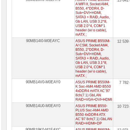
13 641
Intel
A WIFI II, Socket AM4,
B550, 4*DDR4, D-
Процессоры
Sub+DVI+HDMI,
AMD
SATA3 + RAID, Audio,
Gb LAN, USB 3.2*8,
USB 2.0*4, COM*1
Модули
header (w/ o cable),
памяти
mATX ;
90MB14I0-M0EAYC
ASUS PRIME B550M-
12 539
Жесткие
A/ CSM, Socket AM4,
диски
B550, 2*DDR4, D-
SATA
Sub+DVI+HDMI,
SATA3 + RAID, Audio,
Жесткие
Gb LAN, USB 3.1*8,
диски
USB 2.0*4, COM*1
SSD
header (w/ o cable),
mATX ;
Видеокарты
90MB14V0-M0EAY0
ASUS PRIME B550M-
7 782
INTEL
K Soc-AM4 AMD B550
4xDDR4 mATX AC`97
Видеокарты
8ch(7.1) GbLAN
AMD
RAID+VGA+DVI+HDMI
90MB14U0-M0EAY0
ASUS PRIME B550-
10 723
Видеокарты
PLUS Soc-AM4 AMD
NVidia
B550 4xDDR4 ATX
AC`97 8ch(7.1) GbLAN
RAID+HDMI+DP
Корпуса
для
90MB19K0-M1EAYC
ASUS PRIME B660M-