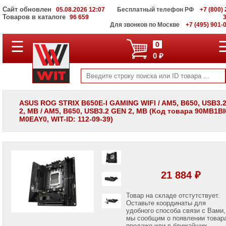
Сайт обновлен
05.08.2026 12:07
Бесплатный телефон РФ
+7 (800) 
Товаров в каталоге
96 659
Для звонков по Москве
+7 (495) 901-
☰
ПОЛНЫЙ
0
КАТАЛОГ
0 ₽
WIT
Корпоративные
серверы
WIT
VV
ASUS ROG STRIX B650E-I GAMING WIFI / AM5, B650, USB3.
2, MB / AM5, B650, USB3.2 GEN 2, MB (Код товара 90MB1BI
Системы
M0EAY0, WIT-ID: 112-09-39)
хранения
данных
WIT
VI
Мониторы
и
21 884 ₽
LCD
панели
Товар на складе отстутствует.
Оставьте координаты для
Проекторы
и
удобного способа связи с Вами,
лампы
мы сообщим о появлении товар
для
продаже или в ближайших