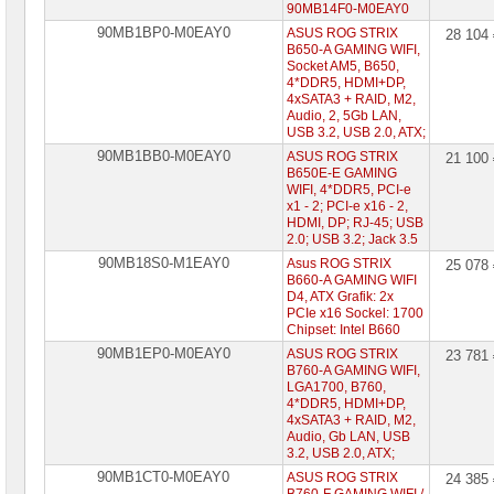
90MB14F0-M0EAY0
90MB1BP0-M0EAY0
ASUS ROG STRIX
28 104
B650-A GAMING WIFI,
Socket AM5, B650,
4*DDR5, HDMI+DP,
4xSATA3 + RAID, M2,
Audio, 2, 5Gb LAN,
USB 3.2, USB 2.0, ATX;
90MB1BB0-M0EAY0
ASUS ROG STRIX
21 100
B650E-E GAMING
WIFI, 4*DDR5, PCI-e
x1 - 2; PCI-e x16 - 2,
HDMI, DP; RJ-45; USB
2.0; USB 3.2; Jack 3.5
90MB18S0-M1EAY0
Asus ROG STRIX
25 078
B660-A GAMING WIFI
D4, ATX Grafik: 2x
PCIe x16 Sockel: 1700
Chipset: Intel B660
90MB1EP0-M0EAY0
ASUS ROG STRIX
23 781
B760-A GAMING WIFI,
LGA1700, B760,
4*DDR5, HDMI+DP,
4xSATA3 + RAID, M2,
Audio, Gb LAN, USB
3.2, USB 2.0, ATX;
90MB1CT0-M0EAY0
ASUS ROG STRIX
24 385