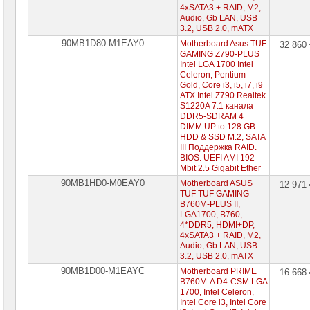
4xSATA3 + RAID, M2,
Audio, Gb LAN, USB
3.2, USB 2.0, mATX
90MB1D80-M1EAY0
Motherboard Asus TUF
32 860
GAMING Z790-PLUS
Intel LGA 1700 Intel
Celeron, Pentium
Gold, Core i3, i5, i7, i9
ATX Intel Z790 Realtek
S1220A 7.1 канала
DDR5-SDRAM 4
DIMM UP to 128 GB
HDD & SSD M.2, SATA
III Поддержка RAID.
BIOS: UEFI AMI 192
Mbit 2.5 Gigabit Ether
90MB1HD0-M0EAY0
Motherboard ASUS
12 971
TUF TUF GAMING
B760M-PLUS II,
LGA1700, B760,
4*DDR5, HDMI+DP,
4xSATA3 + RAID, M2,
Audio, Gb LAN, USB
3.2, USB 2.0, mATX
90MB1D00-M1EAYC
Motherboard PRIME
16 668
B760M-A D4-CSM LGA
1700, Intel Celeron,
Intel Core i3, Intel Core