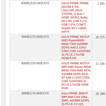
90MB1A10-M0EAY0
ASUS PRIME PRIME
7 091
H610M-K D4,
LGA1700, H610,
2*DDR4, D-Sub +
HDMI, SATA3, Audio,
Gb LAN, USB 3.2*4,
USB 2.0*6, COM*1
header (w/ o cable),
mATX ;
90MB1IT0-M0EAY0
ASUS PRIME X870-P
26 375
AMD Ryzen9000/
8000/ 7000 4xDIMM
DDR5 4xM.2 2242/
2260/ 2280 2xSATA6G
3x PCI-E 17xUSB
HDMI RJ45
90MB1IS0-M0EAY0
ASUS PRIME X870-P
21 186
WIFI AMD Ryzen 9000/
8000/ 7000 AMD X870
4xDIMM DDR5 Wi-Fi
BT 4xM.2 2242/ 2260/
2280 2xSATA6G 4x
PCI-E 17xUSB HDMI
RJ45
90MB1I70-M0EAY0
Asus PRIME Z890-P
26 288
WIFI Intel Core Ultra ,
Z890, 4xDIMM DDR5,
3x PCI-E 4.0 x16,