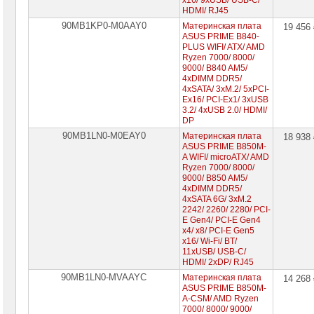
x16/ 9xUSB/ USB-C/
HDMI/ RJ45
90MB1KP0-M0AAY0
Материнская плата
19 456
ASUS PRIME B840-
PLUS WIFI/ ATX/ AMD
Ryzen 7000/ 8000/
9000/ B840 AM5/
4xDIMM DDR5/
4xSATA/ 3xM.2/ 5xPCI-
Ex16/ PCI-Ex1/ 3xUSB
3.2/ 4xUSB 2.0/ HDMI/
DP
90MB1LN0-M0EAY0
Материнская плата
18 938
ASUS PRIME B850M-
A WIFI/ microATX/ AMD
Ryzen 7000/ 8000/
9000/ B850 AM5/
4xDIMM DDR5/
4xSATA 6G/ 3xM.2
2242/ 2260/ 2280/ PCI-
E Gen4/ PCI-E Gen4
x4/ x8/ PCI-E Gen5
x16/ Wi-Fi/ BT/
11xUSB/ USB-C/
HDMI/ 2xDP/ RJ45
90MB1LN0-MVAAYC
Материнская плата
14 268
ASUS PRIME B850M-
A-CSM/ AMD Ryzen
7000/ 8000/ 9000/