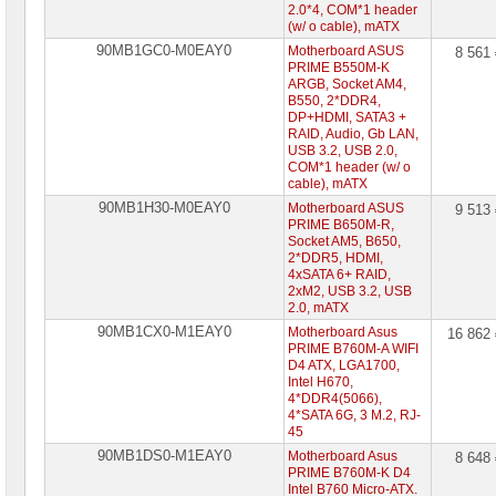
2.0*4, COM*1 header
(w/ o cable), mATX
90MB1GC0-M0EAY0
Motherboard ASUS
8 561
PRIME B550M-K
ARGB, Socket AM4,
B550, 2*DDR4,
DP+HDMI, SATA3 +
RAID, Audio, Gb LAN,
USB 3.2, USB 2.0,
COM*1 header (w/ o
cable), mATX
90MB1H30-M0EAY0
Motherboard ASUS
9 513
PRIME B650M-R,
Socket AM5, B650,
2*DDR5, HDMI,
4xSATA 6+ RAID,
2xM2, USB 3.2, USB
2.0, mATX
90MB1CX0-M1EAY0
Motherboard Asus
16 862
PRIME B760M-A WIFI
D4 ATX, LGA1700,
Intel H670,
4*DDR4(5066),
4*SATA 6G, 3 M.2, RJ-
45
90MB1DS0-M1EAY0
Motherboard Asus
8 648
PRIME B760M-K D4
Intel B760 Micro-ATX.