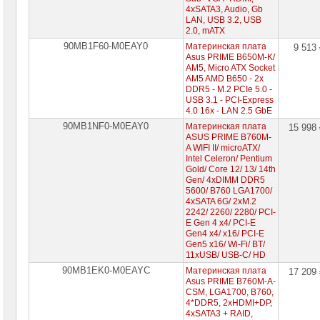
4xSATA3, Audio, Gb
LAN, USB 3.2, USB
2.0, mATX
90MB1F60-M0EAY0
Материнская плата
9 513
Asus PRIME B650M-K/
AM5, Micro ATX Socket
AM5 AMD B650 - 2x
DDR5 - M.2 PCIe 5.0 -
USB 3.1 - PCI-Express
4.0 16x - LAN 2.5 GbE
90MB1NF0-M0EAY0
Материнская плата
15 998
ASUS PRIME B760M-
A WIFI II/ microATX/
Intel Celeron/ Pentium
Gold/ Core 12/ 13/ 14th
Gen/ 4xDIMM DDR5
5600/ B760 LGA1700/
4xSATA 6G/ 2xM.2
2242/ 2260/ 2280/ PCI-
E Gen 4 x4/ PCI-E
Gen4 x4/ x16/ PCI-E
Gen5 x16/ Wi-Fi/ BT/
11xUSB/ USB-C/ HD
90MB1EK0-M0EAYC
Материнская плата
17 209
Asus PRIME B760M-A-
CSM, LGA1700, B760,
4*DDR5, 2xHDMI+DP,
4xSATA3 + RAID,