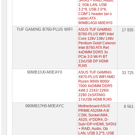
SATA3 + RAID, Audio,
2, 5Gb LAN, USB
3.2*8, USB 2.0*6,
COM*1 header (w/ o
cable) ATX ;
90MB14G0-M0EAY0
TUF GAMING B760-PLUS WIFI
ASUS TUF GAMING
17 835
B760-PLUS WIFI Intel
Core 12th/ 13th/ 14th/
Pentium Gold/ Celeron
Intel B760 ATX Ret
4xDIMM DDR5 3x
PCIe 3.0 Wi-Fi BT
13xUSB DP HDMI
RJ45
90MB1IU0-M0EAY0
ASUS TUF GAMING
33 725
X870-PLUS WIFI AMD
Ryzen 9000/ 8000/
7000 4xDIMM DDR5
4xM.2 2242/ 2260/
2280 2xSATA6G
17xUSB HDMI RJ45
990MB17H0-M0EAYC
Motherboard ASUS
8 561
PRIME A520M-A II/
CSM, Socket AM4,
A520, 4*DDR4, D-
Sub+DP+HDMI, SATA3
+ RAID, Audio, Gb
LAN, USB 3.2*5, USB