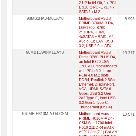
2 UP to 64 Gb, 1 х PCI-
E x16. 2 PCI-E x1, 4 х
SATA 2 х M.2.
90MB1HA0-M0EAY0
Motherboard ASUS
8 993
PRIME B760M-R D4,
LGA1700, B760,
2*DDR4, HDMI,
4xSATA3 + RAID, M2,
Audio, Gb LAN, USB
3.2, USB 2.0, mATX
90MB1CW0-M1EAY0
Motherboard ASUS
13 317
Prime B760-PLUS D4,
an Intel B760 LGA
1700 ATX motherboard
with PCIe 5.0, three
PCIe 4.0 M.2 slots,
DDR4, Realtek 2.5Gb
Ethernet, DisplayPort,
VGA, HDMI, SATA 6
Gbps, USB 3.2 Gen
2×2 Type-C, front USB
3.2 Gen 1 Type-C,
Thunderbolt (USB4)
PRIME H610M-A D4-CSM
Motherboard Asus
10 571
PRIME H610M-A D4-
CSM Soc-1700 Intel
H610 2xDDR4 mATX
AC`97 8ch(7.1) GbLAN