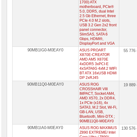
1700) ATX
motherboard, PCIe®
5.0, DDR5, dual Intel
2.5 Gb Ethernet, three
PCIe 4.0 M.2 slots,
USB 3.2 Gen 2x2 front
panel connector,
SlimSAS, SATA 6
Gbps, HDMI®,
DisplayPort and VGA
90MB1IG0-M0EAY0
ASUS PROART
55 776
X870E-CREATOR
AMD AM5 X870E
4xDDR5 3xPCI-E
4xSATA6G 4xM.2 WIFI
BT ATX 16xUSB HDMI
DP 2xRJ45
90MB11Q0-M0EAY0
ASUS ROG
19 889
CROSSHAIR VIII
IMPACT, Socket AM4,
AMD X570, 2x DDR4,
1x PCIe (x16), 4x
SATA3, M.2 Slot, Wi-Fi,
GB-LAN, USB,
Bluetooth, Mini-DTX ;
90MB11Q0-M0EAY0
90MB1IA0-M0EAY0
ASUS ROG MAXIMUS
130 576
Z890 EXTREME/ Intel