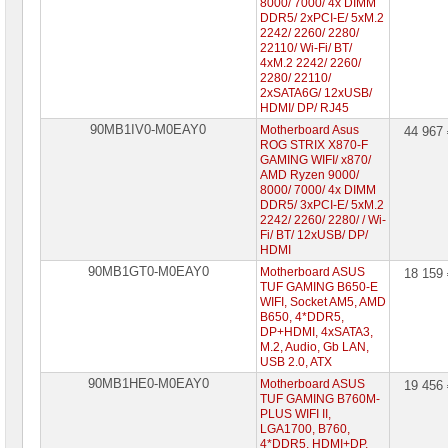
8000/ 7000/ 4x DIMM
DDR5/ 2xPCI-E/ 5xM.2
2242/ 2260/ 2280/
22110/ Wi-Fi/ BT/
4xM.2 2242/ 2260/
2280/ 22110/
2xSATA6G/ 12xUSB/
HDMI/ DP/ RJ45
90MB1IV0-M0EAY0
Motherboard Asus
44 967
ROG STRIX X870-F
GAMING WIFI/ х870/
AMD Ryzen 9000/
8000/ 7000/ 4x DIMM
DDR5/ 3xPCI-E/ 5xM.2
2242/ 2260/ 2280/ / Wi-
Fi/ BT/ 12xUSB/ DP/
HDMI
90MB1GT0-M0EAY0
Motherboard ASUS
18 159
TUF GAMING B650-E
WIFI, Socket AM5, AMD
B650, 4*DDR5,
DP+HDMI, 4xSATA3,
M.2, Audio, Gb LAN,
USB 2.0, ATX
90MB1HE0-M0EAY0
Motherboard ASUS
19 456
TUF GAMING B760M-
PLUS WIFI II,
LGA1700, B760,
4*DDR5, HDMI+DP,