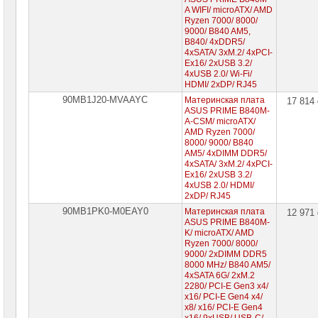
A WIFI/ microATX/ AMD
Ryzen 7000/ 8000/
9000/ B840 AM5,
B840/ 4xDDR5/
4xSATA/ 3xM.2/ 4xPCI-
Ex16/ 2xUSB 3.2/
4xUSB 2.0/ Wi-Fi/
HDMI/ 2xDP/ RJ45
90MB1J20-MVAAYC
Материнская плата
17 814
ASUS PRIME B840M-
A-CSM/ microATX/
AMD Ryzen 7000/
8000/ 9000/ B840
AM5/ 4xDIMM DDR5/
4xSATA/ 3xM.2/ 4xPCI-
Ex16/ 2xUSB 3.2/
4xUSB 2.0/ HDMI/
2xDP/ RJ45
90MB1PK0-M0EAY0
Материнская плата
12 971
ASUS PRIME B840M-
K/ microATX/ AMD
Ryzen 7000/ 8000/
9000/ 2xDIMM DDR5
8000 MHz/ B840 AM5/
4xSATA 6G/ 2xM.2
2280/ PCI-E Gen3 x4/
x16/ PCI-E Gen4 x4/
x8/ x16/ PCI-E Gen4