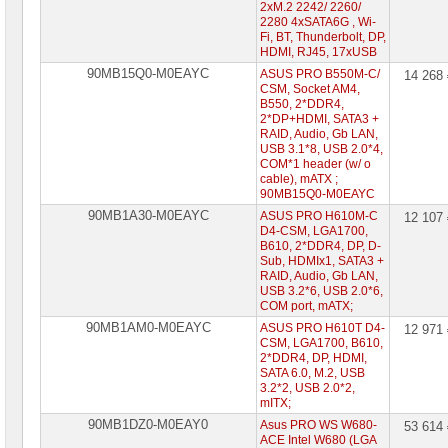
2xM.2 2242/ 2260/
2280 4xSATA6G , Wi-
Fi, BT, Thunderbolt, DP,
HDMI, RJ45, 17xUSB
90MB15Q0-M0EAYC
ASUS PRO B550M-C/
14 268
CSM, Socket AM4,
B550, 2*DDR4,
2*DP+HDMI, SATA3 +
RAID, Audio, Gb LAN,
USB 3.1*8, USB 2.0*4,
COM*1 header (w/ o
cable), mATX ;
90MB15Q0-M0EAYC
90MB1A30-M0EAYC
ASUS PRO H610M-C
12 107
D4-CSM, LGA1700,
B610, 2*DDR4, DP, D-
Sub, HDMIx1, SATA3 +
RAID, Audio, Gb LAN,
USB 3.2*6, USB 2.0*6,
COM port, mATX;
90MB1AM0-M0EAYC
ASUS PRO H610T D4-
12 971
CSM, LGA1700, B610,
2*DDR4, DP, HDMI,
SATA 6.0, M.2, USB
3.2*2, USB 2.0*2,
mITX;
90MB1DZ0-M0EAY0
Asus PRO WS W680-
53 614
ACE Intel W680 (LGA