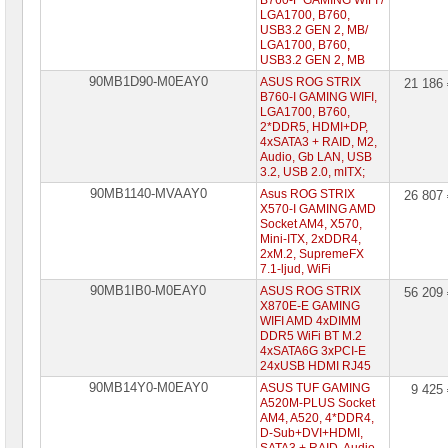
B760-F GAMING WIFI /
LGA1700, B760,
USB3.2 GEN 2, MB/
LGA1700, B760,
USB3.2 GEN 2, MB
90MB1D90-M0EAY0
ASUS ROG STRIX
21 186
B760-I GAMING WIFI,
LGA1700, B760,
2*DDR5, HDMI+DP,
4xSATA3 + RAID, M2,
Audio, Gb LAN, USB
3.2, USB 2.0, mITX;
90MB1140-MVAAY0
Asus ROG STRIX
26 807
X570-I GAMING AMD
Socket AM4, X570,
Mini-ITX, 2xDDR4,
2xM.2, SupremeFX
7.1-ljud, WiFi
90MB1IB0-M0EAY0
ASUS ROG STRIX
56 209
X870E-E GAMING
WIFI AMD 4xDIMM
DDR5 WiFi BT M.2
4xSATA6G 3xPCI-E
24xUSB HDMI RJ45
90MB14Y0-M0EAY0
ASUS TUF GAMING
9 425
A520M-PLUS Socket
AM4, A520, 4*DDR4,
D-Sub+DVI+HDMI,