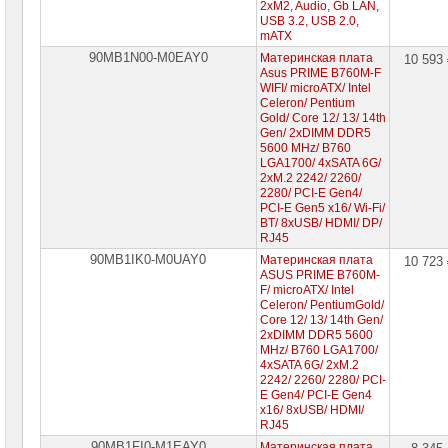
2xM2, Audio, Gb LAN,
USB 3.2, USB 2.0,
mATX
90MB1N00-M0EAY0
Материнская плата
10 593
Asus PRIME B760M-F
WIFI/ microATX/ Intel
Celeron/ Pentium
Gold/ Core 12/ 13/ 14th
Gen/ 2xDIMM DDR5
5600 MHz/ B760
LGA1700/ 4xSATA 6G/
2xM.2 2242/ 2260/
2280/ PCI-E Gen4/
PCI-E Gen5 x16/ Wi-Fi/
BT/ 8xUSB/ HDMI/ DP/
RJ45
90MB1IK0-M0UAY0
Материнская плата
10 723
ASUS PRIME B760M-
F/ microATX/ Intel
Celeron/ PentiumGold/
Core 12/ 13/ 14th Gen/
2xDIMM DDR5 5600
MHz/ B760 LGA1700/
4xSATA 6G/ 2xM.2
2242/ 2260/ 2280/ PCI-
E Gen4/ PCI-E Gen4
x16/ 8xUSB/ HDMI/
RJ45
90MB1FI0-M1EAY0
Материнская плата