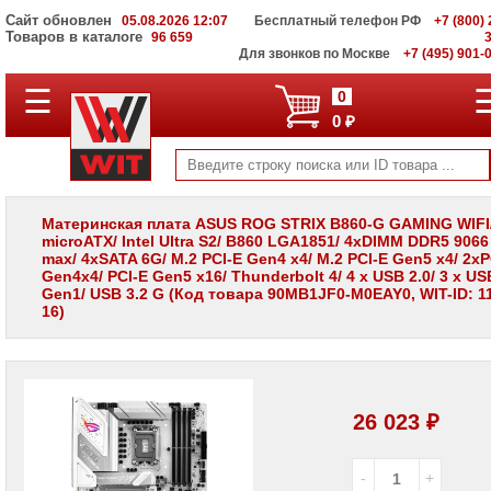
Сайт обновлен
05.08.2026 12:07
Бесплатный телефон РФ
+7 (800) 
Товаров в каталоге
96 659
Для звонков по Москве
+7 (495) 901-
☰
ПОЛНЫЙ
0
КАТАЛОГ
0 ₽
WIT
Корпоративные
серверы
WIT
VV
Материнская плата ASUS ROG STRIX B860-G GAMING WIFI
microATX/ Intel Ultra S2/ B860 LGA1851/ 4xDIMM DDR5 906
Системы
max/ 4xSATA 6G/ M.2 PCI-E Gen4 x4/ M.2 PCI-E Gen5 x4/ 2xP
хранения
Gen4x4/ PCI-E Gen5 x16/ Thunderbolt 4/ 4 x USB 2.0/ 3 x US
данных
Gen1/ USB 3.2 G (Код товара 90MB1JF0-M0EAY0, WIT-ID: 11
WIT
16)
VI
Мониторы
и
LCD
панели
26 023 ₽
Проекторы
и
лампы
для