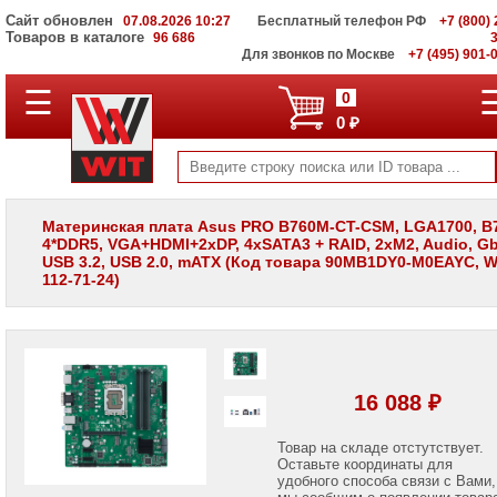
Сайт обновлен
07.08.2026 10:27
Бесплатный телефон РФ
+7 (800) 
Товаров в каталоге
96 686
Для звонков по Москве
+7 (495) 901-
☰
ПОЛНЫЙ
0
КАТАЛОГ
0 ₽
WIT
Корпоративные
серверы
WIT
VV
Материнская плата Asus PRO B760M-CT-CSM, LGA1700, B
4*DDR5, VGA+HDMI+2xDP, 4xSATA3 + RAID, 2xM2, Audio, G
Системы
USB 3.2, USB 2.0, mATX (Код товара 90MB1DY0-M0EAYC, WI
хранения
112-71-24)
данных
WIT
VI
Мониторы
и
LCD
16 088 ₽
панели
Проекторы
Товар на складе отстутствует.
и
Оставьте координаты для
лампы
удобного способа связи с Вами,
для
мы сообщим о появлении товар