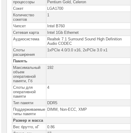
сетевое
процессоры
Pentium Gold, Celeron
оборудование
Сокет
LGA1700
Количество
1
СХД
сокетов
-
системы
Чипсет
Intel B760
хранения
Cетевая карта
Intel 1Gb Ethernet
данных
Аудиосистема
Realtek 7.1 Surround Sound High Definition
Audio CODEC
Компоненты
компьютеров
Слоты
1xPCIe 4.0/3.0 x16, 2xPCIe 3.0 x1
расширения
Платформы
Память
малого
размера
Максимальный
192
объем
оперативной
Материнские
памяти, Гб
платы
Слоты для
4
Материнские
оперативной
платы
памяти
ASUS
Тип памяти
DDR5
►
Поддерживаемые
DIMM, Non-ECC, XMP
Материнские
типы памяти
платы
GIGABYTE
Размер и масса
Вес брутто, кГ
0.86
Процессоры