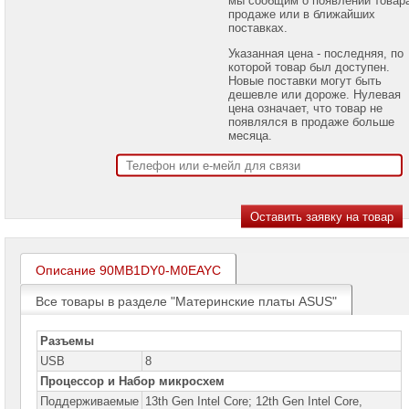
проекторов
продаже или в ближайших
поставках.
Ноутбуки
Указанная цена - последняя, по
Brand
которой товар был доступен.
Name
Новые поставки могут быть
дешевле или дороже. Нулевая
Моноблоки
цена означает, что товар не
Brand
появлялся в продаже больше
Name
месяца.
Компьютеры
Brand
Name
Принтеры
плоттеры
МФУ
Описание 90MB1DY0-M0EAYC
Серверы
Brand
Все товары в разделе "Материнские платы ASUS"
Name
Пассивное
Разъемы
сетевое
USB
8
оборудование
Процессор и Набор микросхем
Активное
Поддерживаемые
13th Gen Intel Core; 12th Gen Intel Core,