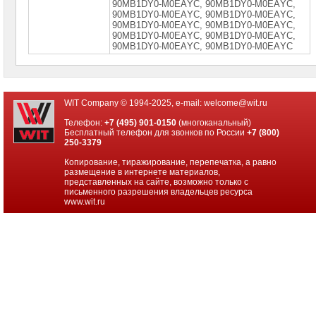
90МВ1DY0-М0ЕАYС, 90МВ1DY0-М0ЕАYС,
компьютеров
90МВ1DY0-М0ЕАYС, 90МВ1DY0-М0ЕАYС,
90МВ1DY0-М0ЕАYС, 90МВ1DY0-М0ЕАYС,
Компоненты
90МВ1DY0-М0ЕАYС, 90МВ1DY0-М0ЕАYС,
серверов
90МВ1DY0-М0ЕАYС, 90МВ1DY0-М0ЕАYС
Источники
бесперебойного
питания
WIT Company © 1994-2025, e-mail:
welcome@wit.ru
Российское
Телефон:
+7 (495) 901-0150
(многоканальный)
ПО
Бесплатный телефон для звонков по России
+7 (800)
250-3379
Программное
обеспечение
Копирование, тиражирование, перепечатка, а равно
размещение в интернете материалов,
представленных на сайте, возможно только с
Термошкафы
письменного разрешения владельцев ресурса
IP
www.wit.ru
PROM
Специальные
цены