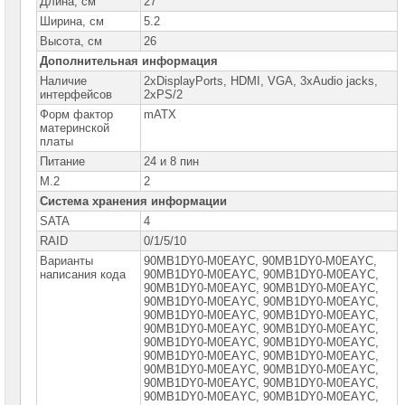
Длина, см
27
Intel
Ширина, см
5.2
Процессоры
Высота, см
26
AMD
Дополнительная информация
Наличие
2xDisplayPorts, HDMI, VGA, 3xAudio jacks,
Модули
интерфейсов
2xPS/2
памяти
Форм фактор
mATX
материнской
Жесткие
платы
диски
SATA
Питание
24 и 8 пин
M.2
2
Жесткие
Система хранения информации
диски
SSD
SATA
4
RAID
0/1/5/10
Видеокарты
Варианты
90MB1DY0-M0EAYC, 90MB1DY0-M0EAYC,
INTEL
написания кода
90MB1DY0-M0EАYC, 90MВ1DY0-M0EАYC,
90MВ1DY0-M0EАYC, 90MВ1DY0-M0EАYС,
Видеокарты
90MВ1DY0-M0EАYС, 90MВ1DY0-M0EАYС,
AMD
90MВ1DY0-M0EАYС, 90MВ1DY0-M0ЕАYС,
90MВ1DY0-M0ЕАYС, 90MВ1DY0-M0ЕАYС,
Видеокарты
90MВ1DY0-M0ЕАYС, 90MВ1DY0-M0ЕАYС,
NVidia
90MВ1DY0-M0ЕАYС, 90MВ1DY0-M0ЕАYС,
90MВ1DY0-M0ЕАYС, 90МВ1DY0-М0ЕАYС,
90МВ1DY0-М0ЕАYС, 90МВ1DY0-М0ЕАYС,
Корпуса
90МВ1DY0-М0ЕАYС, 90МВ1DY0-М0ЕАYС,
для