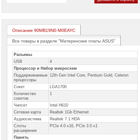
проекторов
Ноутбуки
Brand
Name
Описание 90MB19N0-M0EAYC
Моноблоки
Brand
Все товары в разделе "Материнские платы ASUS"
Name
Разъемы
Компьютеры
Brand
USB
4
Name
Процессор и Набор микросхем
Поддерживаемые
12th Gen Intel Core, Pentium Gold, Celeron
Принтеры
процессоры
плоттеры
МФУ
Сокет
LGA1700
Количество
1
Серверы
сокетов
Brand
Name
Чипсет
Intel H610
Cетевая карта
Realtek 1Gb Ethernet
Пассивное
Аудиосистема
Realtek 7.1 HDA
сетевое
оборудование
Слоты
PCIe 4.0 x16, PCIe 3.0 x1
расширения
Активное
Память