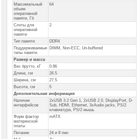
сетевое
Максимальный
64
оборудование
объем
оперативной
СХД
памяти, Гб
-
Слоты для
2
системы
оперативной
хранения
памяти
данных
Тип памяти
DDR4
Компоненты
Поддерживаемые
DIMM, Non-ECC, Un-buffered
компьютеров
типы памяти
Размер и масса
Платформы
малого
Вес брутто, кГ
0.86
размера
Длина, см
26.5
Ширина, см
27.5
Материнские
платы
Высота, см
5
Дополнительная информация
Материнские
платы
Наличие
2xUSB 3.2 Gen 1, 2xUSB 2.0, DisplayPort, D-
ASUS
интерфейсов
Sub, HDMI, Ethernet, 3xAudio jacks, PS/2
►
клавиатура, PS/2 мышь
Форм фактор
mATX
Материнские
платы
материнской
GIGABYTE
платы
Питание
24 и 8 пин
Процессоры