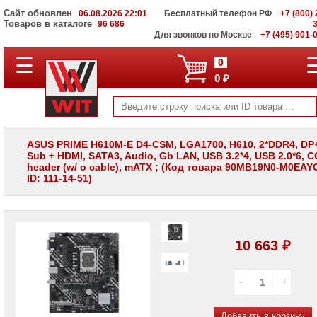
Сайт обновлен
06.08.2026 22:01
Бесплатный телефон РФ
+7 (800) 
Товаров в каталоге
96 686
Для звонков по Москве
+7 (495) 901-
☰
ПОЛНЫЙ
0
КАТАЛОГ
0 ₽
WIT
Корпоративные
серверы
WIT
VV
ASUS PRIME H610M-E D4-CSM, LGA1700, H610, 2*DDR4, DP
Sub + HDMI, SATA3, Audio, Gb LAN, USB 3.2*4, USB 2.0*6, 
Системы
header (w/ o cable), mATX ; (Код товара 90MB19N0-M0EAYC
хранения
ID: 111-14-51)
данных
WIT
VI
Мониторы
и
10 663 ₽
LCD
панели
Проекторы
и
лампы
для
Добавить в корзину