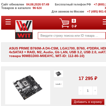
Сайт обновлен
04.08.2026 07:49
Бесплатный телефон РФ
+7 (800) 
Товаров в каталоге
96 624
Для звонков по Москве
+7 (495) 901-
☰
ПОЛНЫЙ
0
КАТАЛОГ
0 ₽
WIT
Корпоративные
серверы
WIT
VV
ASUS PRIME B760M-A D4-CSM, LGA1700, B760, 4*DDR4, HD
4xSATA3 + RAID, M2, Audio, Gb LAN, USB 3.2, USB 2.0, mAT
Системы
товара 90MB1D00-M0EAYC, WIT-ID: 112-80-10)
хранения
данных
WIT
VI
Мониторы
17 295 ₽
и
LCD
панели
Проекторы
и
Добавить в корзину
лампы
для