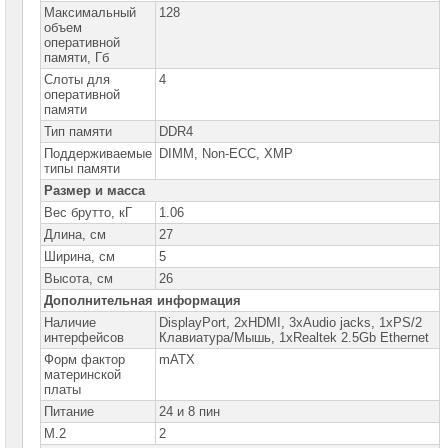
сетевое
Максимальный
128
оборудование
объем
оперативной
СХД
памяти, Гб
-
Слоты для
4
системы
оперативной
хранения
памяти
данных
Тип памяти
DDR4
Компоненты
Поддерживаемые
DIMM, Non-ECC, XMP
компьютеров
типы памяти
Размер и масса
Платформы
Вес брутто, кГ
1.06
малого
размера
Длина, см
27
Ширина, см
5
Материнские
платы
Высота, см
26
Дополнительная информация
Материнские
платы
Наличие
DisplayPort, 2xHDMI, 3xAudio jacks, 1xPS/2
ASUS
интерфейсов
Клавиатура/Мышь, 1xRealtek 2.5Gb Ethernet
►
Форм фактор
mATX
материнской
Материнские
платы
платы
GIGABYTE
Питание
24 и 8 пин
M.2
2
Процессоры