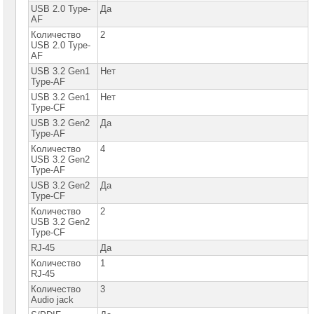
компьютеров
USB 2.0 Type-
Да
AF
Компоненты
Количество
2
серверов
USB 2.0 Type-
AF
Источники
USB 3.2 Gen1
Нет
бесперебойного
Type-AF
питания
USB 3.2 Gen1
Нет
Type-CF
Российское
ПО
USB 3.2 Gen2
Да
Type-AF
Программное
Количество
4
обеспечение
USB 3.2 Gen2
Type-AF
Термошкафы
USB 3.2 Gen2
Да
IP
Type-CF
PROM
Количество
2
USB 3.2 Gen2
Специальные
Type-CF
цены
RJ-45
Да
Количество
1
RJ-45
Количество
3
Audio jack