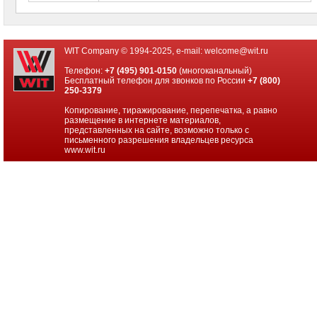
WIT Company © 1994-2025, e-mail:
welcome@wit.ru
Телефон:
+7 (495) 901-0150
(многоканальный)
Бесплатный телефон для звонков по России
+7 (800)
250-3379
Копирование, тиражирование, перепечатка, а равно
размещение в интернете материалов,
представленных на сайте, возможно только с
письменного разрешения владельцев ресурса
www.wit.ru