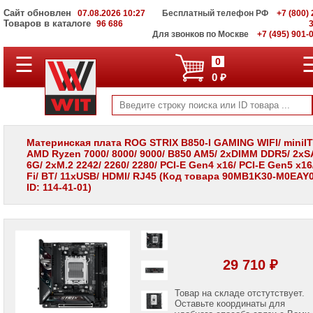
Сайт обновлен
07.08.2026 10:27
Бесплатный телефон РФ
+7 (800) 
Товаров в каталоге
96 686
Для звонков по Москве
+7 (495) 901-
☰
ПОЛНЫЙ
0
КАТАЛОГ
0 ₽
WIT
Корпоративные
серверы
WIT
VV
Материнская плата ROG STRIX B850-I GAMING WIFI/ miniIT
AMD Ryzen 7000/ 8000/ 9000/ B850 AM5/ 2xDIMM DDR5/ 2xS
Системы
6G/ 2xM.2 2242/ 2260/ 2280/ PCI-E Gen4 x16/ PCI-E Gen5 x16
хранения
Fi/ BT/ 11xUSB/ HDMI/ RJ45 (Код товара 90MB1K30-M0EAY0
данных
ID: 114-41-01)
WIT
VI
Мониторы
и
LCD
панели
29 710 ₽
Проекторы
и
Товар на складе отстутствует.
лампы
Оставьте координаты для
для