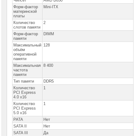
Чипсет
AMD B850
сетевое
оборудование
Форм-фактор
Mini-ITX
материнской
платы
СХД
-
Количество
2
системы
слотов памяти
хранения
данных
Форм-фактор
DIMM
памяти
Компоненты
Максимальный
128
компьютеров
объём
оперативной
памяти
Платформы
малого
Максимальная
8 400
размера
частота
памяти
Материнские
Тип памяти
DDR5
платы
Количество
1
PCI Express
Материнские
4.0 x16
платы
ASUS
Количество
1
►
PCI Express
5.0 x16
Материнские
платы
PATA
Нет
GIGABYTE
SATA II
Нет
SATA III
Да
Процессоры