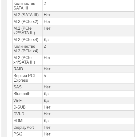
Intel
Количество
2
SATA III
Процессоры
M.2 (SATA III)
Нет
AMD
M.2 (PCIe x2)
Нет
M.2 (PCIe
Нет
Модули
x2/SATA III)
памяти
M.2 (PCIe x4)
Да
Жесткие
Количество
2
диски
M.2 (PCIe x4)
SATA
M.2 (PCIe
Нет
x4/SATA III)
Жесткие
диски
RAID
Нет
SSD
Версия PCI
5
Express
Видеокарты
SAS
Нет
INTEL
Bluetooth
Да
Видеокарты
Wi-Fi
Да
AMD
D-SUB
Нет
DVI-D
Нет
Видеокарты
NVidia
HDMI
Да
DisplayPort
Нет
Корпуса
PS/2
Нет
для