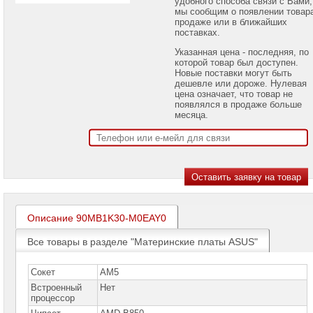
удобного способа связи с Вами,
проекторов
мы сообщим о появлении товар
продаже или в ближайших
поставках.
Ноутбуки
Brand
Указанная цена - последняя, по
Name
которой товар был доступен.
Новые поставки могут быть
Моноблоки
дешевле или дороже. Нулевая
Brand
цена означает, что товар не
Name
появлялся в продаже больше
месяца.
Компьютеры
Brand
Name
Принтеры
плоттеры
МФУ
Серверы
Описание 90MB1K30-M0EAY0
Brand
Name
Все товары в разделе "Материнские платы ASUS"
Пассивное
сетевое
Сокет
AM5
оборудование
Встроенный
Нет
процессор
Активное