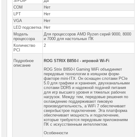
S/PDIF
Да
COM
Нет
LPT
Нет
VGA
Нет
LED подсветка
Нет
Модель
Для процессоров AMD Ryzen серий 9000, 8000
процессора
и 7000 для настольных ПК
Количество
2
PCI
Подробное
ROG STRIX B850-I -
игровой
Wi-Fi
описание
ROG Strix B850-I Gaming WiFi объединяет
передовые технологии в изящном форм-
факторе mini-ITX. Он оснащен слотами PCIe
5.0 для графики и хранения, двухканальными
слотами DDR5 и надежной подачей питания
для игр высшего уровня и тяжелых рабочих
нагрузок. Между тем, передовые решения по
охлаждению поддерживают пиковую
производительность, а WiFi 7 обеспечивает
сверхбыстрое подключение. Эта платформа
обеспечивает мощность и подключение,
которые требуются передовым приложениям
ПК с искусственным интеллектом.
Особенности