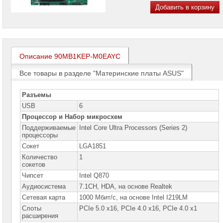
проекторов
Добавить в корзину
Ноутбуки
Brand
Name
Описание 90MB1KEP-M0EAYC
Моноблоки
Brand
Name
Все товары в разделе "Материнские платы ASUS"
Компьютеры
Разъемы
Brand
Name
USB
6
Процессор и Набор микросхем
Принтеры
Поддерживаемые
Intel Core Ultra Processors (Series 2)
плоттеры
МФУ
процессоры
Сокет
LGA1851
Серверы
Количество
1
Brand
сокетов
Name
Чипсет
Intel Q870
Пассивное
Аудиосистема
7.1CH, HDA, на основе Realtek
сетевое
Cетевая карта
1000 Мбит/с, на основе Intel I219LM
оборудование
Слоты
PCIe 5.0 x16, PCIe 4.0 x16, PCIe 4.0 x1
расширения
Активное