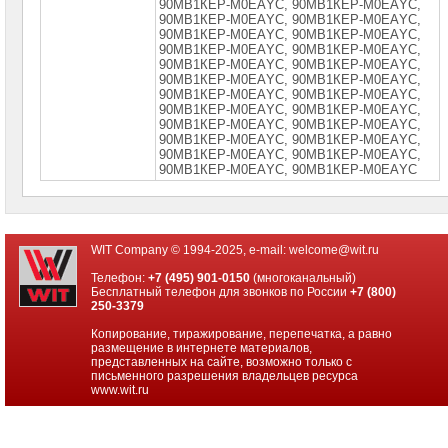
90МВ1КЕР-М0ЕАYС, 90МВ1КЕР-М0ЕАYС,
90МВ1КЕР-М0ЕАYС, 90МВ1КЕР-М0ЕАYС,
90МВ1КЕР-М0ЕАYС, 90МВ1КЕР-М0ЕАYС,
90МВ1КЕР-М0ЕАYС, 90МВ1КЕР-М0ЕАYС,
90МВ1КЕР-М0ЕАYС, 90МВ1КЕР-М0ЕАYС,
90МВ1КЕР-М0ЕАYС, 90МВ1КЕР-М0ЕАYС,
90МВ1КЕР-М0ЕАYС, 90МВ1КЕР-М0ЕАYС,
90МВ1КЕР-М0ЕАYС, 90МВ1КЕР-М0ЕАYС,
90МВ1КЕР-М0ЕАYС, 90МВ1КЕР-М0ЕАYС,
90МВ1КЕР-М0ЕАYС, 90МВ1КЕР-М0ЕАYС,
90МВ1КЕР-М0ЕАYС, 90МВ1КЕР-М0ЕАYС,
90МВ1КЕР-М0ЕАYС, 90МВ1КЕР-М0ЕАYС
WIT Company © 1994-2025, e-mail:
welcome@wit.ru
Телефон:
+7 (495) 901-0150
(многоканальный)
Бесплатный телефон для звонков по России
+7 (800)
250-3379
Копирование, тиражирование, перепечатка, а равно
размещение в интернете материалов,
представленных на сайте, возможно только с
письменного разрешения владельцев ресурса
www.wit.ru