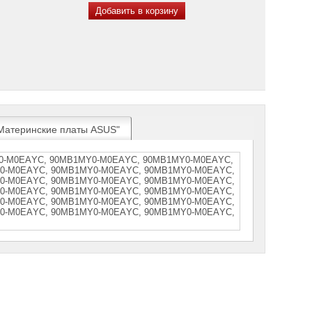
Добавить в корзину
"Материнские платы ASUS"
0-M0EАYC, 90MВ1MY0-M0EАYC, 90MВ1MY0-M0EАYC,
0-M0EАYС, 90MВ1MY0-M0EАYС, 90MВ1MY0-M0ЕАYС,
0-M0ЕАYС, 90MВ1MY0-M0ЕАYС, 90MВ1MY0-M0ЕАYС,
0-М0ЕАYС, 90МВ1МY0-М0ЕАYС, 90МВ1МY0-М0ЕАYС,
0-М0ЕАYС, 90МВ1МY0-М0ЕАYС, 90МВ1МY0-М0ЕАYС,
0-М0ЕАYС, 90МВ1МY0-М0ЕАYС, 90МВ1МY0-М0ЕАYС,