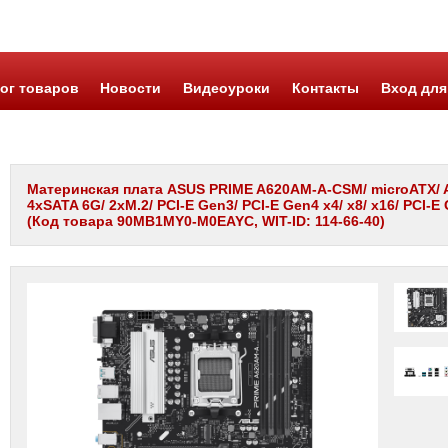
ог товаров
Новости
Видеоуроки
Контакты
Вход для
Материнская плата ASUS PRIME A620AM-A-CSM/ microATX/ A
4xSATA 6G/ 2xM.2/ PCI-E Gen3/ PCI-E Gen4 x4/ x8/ x16/ PCI-E
(Код товара 90MB1MY0-M0EAYC, WIT-ID: 114-66-40)