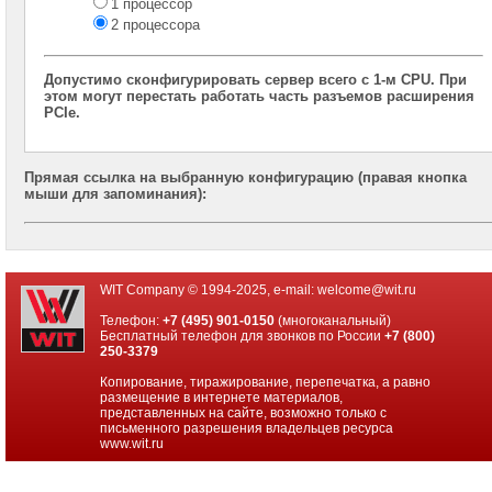
1 процессор
2x
2 процессора
CPU
Серверы
Допустимо сконфигурировать сервер всего с 1-м CPU. При
Supermicro
этом могут перестать работать часть разъемов расширения
корпус
PCIe.
Tower
2x
CPU
Прямая ссылка на выбранную конфигурацию (правая кнопка
мыши для запоминания):
Серверы
ASUS
на
Intel
Xeon
E-
WIT Company © 1994-2025, e-mail:
welcome@wit.ru
2300
Телефон:
+7 (495) 901-0150
(многоканальный)
Бесплатный телефон для звонков по России
+7 (800)
Серверы
250-3379
Intel
корпус
Копирование, тиражирование, перепечатка, а равно
размещение в интернете материалов,
1U
представленных на сайте, возможно только с
2x
письменного разрешения владельцев ресурса
CPU
www.wit.ru
Серверы
Intel