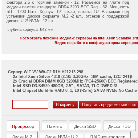
7002/
фактора 2.5 с горячей заменой - 12. Разъемов на плате под
7003
модули памяти стандарта DDR4 3200 ECC Reg - 32. Мощность
БП - 1200 Ватт. Корпус: 19" шкаф, высота 1U. Разъемов под
установки дисков формата M.2 -2 шт., отсеков с поддержкой
Серверы
дисков U.2/ NVMe -12 шт.
Gigabyte
на
Глубина корпуса: 842 мм
Intel
Xeon
Посмотреть похожие модели: серверы на Intel Xeon Scalable 3r
Scalable
Видео по работе с конфигуратором серверо
2/3
Gen
Серверы
ASUS
Сервер WIT VV WA-C2.R1H.H212.I3.298
на
2x Intel Xeon Silver 4310 (2.10/ 3.30GHz, 18M cache, 12C/ 24T)/
AMD
2x Crucial DDR4 DIMM 8GB 3200MHz (PC4-25600) ECC Registered
EPYC
Intel SSD D3-S4520 480GB, 2.5" , SATA3, TLC DWPD 3/
7002/
Intel Chipset Build-In RAID 0, 1, 10 (RSTe) SATA/ NVMe No Cache
7003
Серверы
ASUS
на
Intel
Xeon
Процессор
Память
Диски SSD
Диски HDD
Scalable
2/3
Диски M.2
Диски NVMe U.2
RAID-контроллер