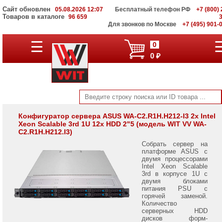
Сайт обновлен
05.08.2026 12:07
Бесплатный телефон РФ
+7 (800) 
Товаров в каталоге
96 659
Для звонков по Москве
+7 (495) 901-
Серверы
☰
0
Supermicro
0 ₽
на
Intel
Xeon
Scalable
3rd
Gen
Серверы
Конфигуратор сервера ASUS WA-C2.R1H.H212-I3 2x Intel
Xeon Scalable 3rd 1U 12x HDD 2"5 (модель WIT VV WA-
Supermicro
C2.R1H.H212.I3)
на
AMD
Собрать сервер на
EPYC
платформе ASUS с
7002/
двумя процессорами
7003
Intel Xeon Scalable
3rd в корпусе 1U с
двумя блоками
Серверы
питания PSU с
Gigabyte
горячей заменой.
на
Количество
AMD
серверных HDD
EPYC
дисков форм-