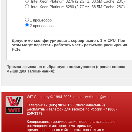
Intel Xeon Platinum 8276 (2.2GHz, 38.5M Cache, 28C)
корпус
Intel Xeon Platinum 8280 (2.7GHz, 38.5M Cache, 28C)
2U
2x
CPU
1 процессор
2 процессора
Серверы
Intel
корпус
Допустимо сконфигурировать сервер всего с 1-м CPU. При
Tower
этом могут перестать работать часть разъемов расширения
1x
PCIe.
CPU
Многодисковые
Прямая ссылка на выбранную конфигурацию (правая кнопка
системы
мыши для запоминания):
хранения
Графические
станции
WIT Company © 1994-2025, e-mail:
welcome@wit.ru
4-
процессорные
Телефон:
+7 (495) 901-0150
(многоканальный)
серверные
Бесплатный телефон для звонков по России
+7 (800)
системы
250-3379
Копирование, тиражирование, перепечатка, а равно
Серверы
размещение в интернете материалов,
на
представленных на сайте, возможно только с