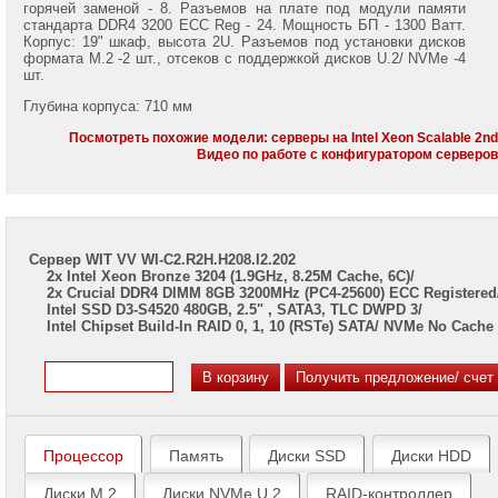
7002/
горячей заменой - 8. Разъемов на плате под модули памяти
7003
стандарта DDR4 3200 ECC Reg - 24. Мощность БП - 1300 Ватт.
Корпус: 19" шкаф, высота 2U. Разъемов под установки дисков
формата M.2 -2 шт., отсеков с поддержкой дисков U.2/ NVMe -4
Серверы
шт.
Gigabyte
на
Глубина корпуса: 710 мм
Intel
Xeon
Посмотреть похожие модели: серверы на Intel Xeon Scalable 2n
Scalable
Видео по работе с конфигуратором серверо
2/3
Gen
Серверы
ASUS
Сервер WIT VV WI-C2.R2H.H208.I2.202
на
2x Intel Xeon Bronze 3204 (1.9GHz, 8.25M Cache, 6C)/
AMD
2x Crucial DDR4 DIMM 8GB 3200MHz (PC4-25600) ECC Registered
EPYC
Intel SSD D3-S4520 480GB, 2.5" , SATA3, TLC DWPD 3/
7002/
Intel Chipset Build-In RAID 0, 1, 10 (RSTe) SATA/ NVMe No Cache
7003
Серверы
ASUS
на
Intel
Xeon
Процессор
Память
Диски SSD
Диски HDD
Scalable
2/3
Диски M.2
Диски NVMe U.2
RAID-контроллер