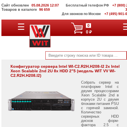
Сайт обновлен
05.08.2026 12:07
Бесплатный телефон РФ
+7 (800) 
Товаров в каталоге
96 659
Для звонков по Москве
+7 (495) 901-
Серверы
☰
0
Supermicro
0 ₽
на
Intel
Xeon
Scalable
3rd
Gen
Серверы
Конфигуратор сервера Intel WI-C2.R2H.H208-I2 2x Intel
Xeon Scalable 2nd 2U 8x HDD 2"5 (модель WIT VV WI-
Supermicro
C2.R2H.H208.I2)
на
AMD
Собрать сервер на
EPYC
платформе Intel с
7002/
двумя процессорами
7003
Xeon Scalable 2nd в
корпусе 2U с двумя
блоками питания PSU
Серверы
с горячей заменой.
Gigabyte
Количество
на
серверных HDD
AMD
дисков форм-
EPYC
фактора 2.5 с