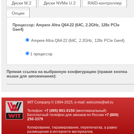
Gen
Диски M.2
Диски NVMe U.2
RAID-контроллер
Серверы
Опции
Supermicro
в
Процессор: Ampere Altra Q64-22 (64C, 2.2GHz, 128x PCIe
корпусе
Gen4)
1U
Ampere Altra Q64-22 (64C, 2.2GHz, 128x PCIe Gen4)
Серверы
Supermicro
в
1 процессор
корпусе
2U
1x
Прямая ссылка на выбранную конфигурацию (правая кнопка
CPU
мыши для запоминания):
Серверы
Supermicro
корпус
1U
WIT Company © 1994-2025, e-mail:
welcome@wit.ru
2x
CPU
Телефон:
+7 (495) 901-0150
(многоканальный)
Бесплатный телефон для звонков по России
+7 (800)
Серверы
250-3379
Supermicro
корпус
Копирование, тиражирование, перепечатка, а равно
размещение в интернете материалов,
2U