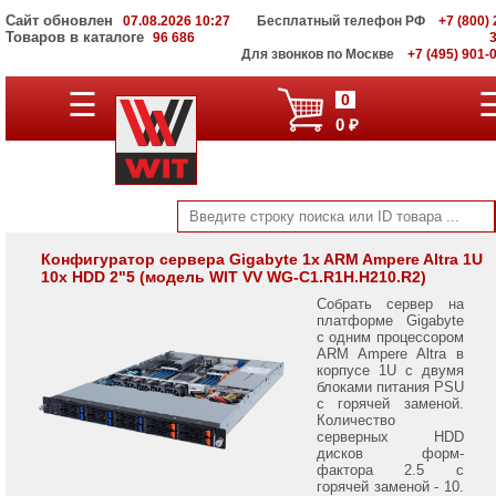
Сайт обновлен
07.08.2026 10:27
Бесплатный телефон РФ
+7 (800) 
Товаров в каталоге
96 686
Для звонков по Москве
+7 (495) 901-
Серверы
☰
0
Supermicro
0 ₽
на
Intel
Xeon
Scalable
3rd
Gen
Серверы
Конфигуратор сервера Gigabyte 1x ARM Ampere Altra 1U
10x HDD 2"5 (модель WIT VV WG-C1.R1H.H210.R2)
Supermicro
на
Собрать сервер на
AMD
платформе Gigabyte
EPYC
с одним процессором
7002/
ARM Ampere Altra в
корпусе 1U с двумя
7003
блоками питания PSU
с горячей заменой.
Серверы
Количество
Gigabyte
серверных HDD
на
дисков форм-
AMD
фактора 2.5 с
EPYC
горячей заменой - 10.