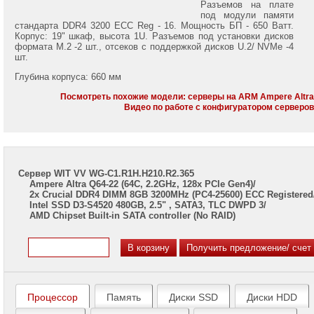
7002/
Разъемов на плате
7003
под модули памяти
стандарта DDR4 3200 ECC Reg - 16. Мощность БП - 650 Ватт.
Корпус: 19" шкаф, высота 1U. Разъемов под установки дисков
Серверы
формата M.2 -2 шт., отсеков с поддержкой дисков U.2/ NVMe -4
Gigabyte
шт.
на
Intel
Глубина корпуса: 660 мм
Xeon
Scalable
Посмотреть похожие модели: серверы на ARM Ampere Altr
Видео по работе с конфигуратором серверо
2/3
Gen
Серверы
ASUS
на
Сервер WIT VV WG-C1.R1H.H210.R2.365
AMD
Ampere Altra Q64-22 (64C, 2.2GHz, 128x PCIe Gen4)/
EPYC
2x Crucial DDR4 DIMM 8GB 3200MHz (PC4-25600) ECC Registered
7002/
Intel SSD D3-S4520 480GB, 2.5" , SATA3, TLC DWPD 3/
7003
AMD Chipset Built-in SATA controller (No RAID)
Серверы
ASUS
на
Intel
Xeon
Scalable
Процессор
Память
Диски SSD
Диски HDD
2/3