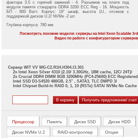
7002/
фактора 3.5 с горячей заменой - 4. Разъемов на плате под
7003
модули памяти стандарта DDR4 3200 ECC Reg - 16. Мощность
БП - 800 Ватт. Корпус: 19" шкаф, высота 1U., отсеков с
поддержкой дисков U.2/ NVMe -2 шт.
Серверы
Gigabyte
Глубина корпуса: 780 мм
на
Intel
Посмотреть похожие модели: серверы на Intel Xeon Scalable 3r
Xeon
Видео по работе с конфигуратором серверо
Scalable
2/3
Gen
Серверы
Сервер WIT VV WG-C2.R1H.H304.I3.301
ASUS
2x Intel Xeon Silver 4310 (2.10/ 3.30GHz, 18M cache, 12C/ 24T)/
на
2x Crucial DDR4 DIMM 8GB 3200MHz (PC4-25600) ECC Registered
AMD
Intel SSD D3-S4520 480GB, 2.5" , SATA3, TLC DWPD 3/
EPYC
Intel Chipset Build-In RAID 0, 1, 10 (RSTe) SATA/ NVMe No Cache
7002/
7003
Серверы
ASUS
на
Intel
Процессор
Память
Диски SSD
Диски HDD
Xeon
Scalable
Диски NVMe U.2
RAID-контроллер
Опции
2/3