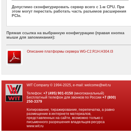
2x
Допустимо сконфигурировать сервер всего с 1-м CPU. При
CPU
этом могут перестать работать часть разъемов расширения
PCIe.
Серверы
Supermicro
корпус
Прямая ссылка на выбранную конфигурацию (правая кнопка
Tower
мыши для запоминания):
2x
CPU
Описание платформы сервера WG-C2.R1H.H304.I3
Серверы
ASUS
на
Intel
Xeon
E-
2300
WIT Company © 1994-2025, e-mail:
welcome@wit.ru
Серверы
Телефон:
+7 (495) 901-0150
(многоканальный)
Intel
Бесплатный телефон для звонков по России
+7 (800)
корпус
250-3379
1U
Копирование, тиражирование, перепечатка, а равно
2x
размещение в интернете материалов,
CPU
представленных на сайте, возможно только с
письменного разрешения владельцев ресурса
Серверы
www.wit.ru
Intel