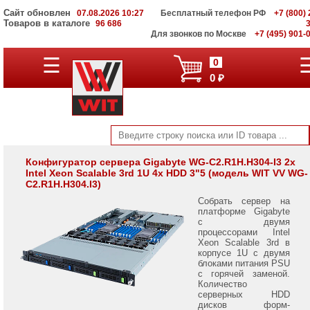
Сайт обновлен
07.08.2026 10:27
Бесплатный телефон РФ
+7 (800) 
Товаров в каталоге
96 686
Для звонков по Москве
+7 (495) 901-
Серверы
☰
0
Supermicro
0 ₽
на
Intel
Xeon
Scalable
3rd
Gen
Серверы
Конфигуратор сервера Gigabyte WG-C2.R1H.H304-I3 2x
Intel Xeon Scalable 3rd 1U 4x HDD 3"5 (модель WIT VV WG-
Supermicro
C2.R1H.H304.I3)
на
AMD
Собрать сервер на
EPYC
платформе Gigabyte
7002/
с двумя
7003
процессорами Intel
Xeon Scalable 3rd в
корпусе 1U с двумя
Серверы
блоками питания PSU
Gigabyte
с горячей заменой.
на
Количество
AMD
серверных HDD
EPYC
дисков форм-