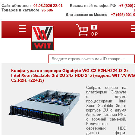
Сайт обновлен
06.08.2026 22:01
Бесплатный телефон РФ
+7 (800) 
Товаров в каталоге
96 686
Для звонков по Москве
+7 (495) 901-
Серверы
☰
0
Supermicro
0 ₽
на
Intel
Xeon
Scalable
3rd
Gen
Серверы
Конфигуратор сервера Gigabyte WG-C2.R2H.H224-I3 2x
Intel Xeon Scalable 3rd 2U 24x HDD 2"5 (модель WIT VV WG
Supermicro
C2.R2H.H224.I3)
на
AMD
Собрать сервер на
EPYC
платформе Gigabyte
7002/
с двумя
7003
процессорами Intel
Xeon Scalable 3rd в
корпусе 2U с двумя
Серверы
блоками питания PSU
Gigabyte
с горячей заменой.
на
Количество
AMD
серверных HDD
EPYC
дисков форм-