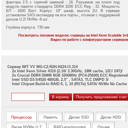
7002/
фактора 2.5 с горячей заменой - 16. Разъемов на плате под
7003
модули памяти стандарта DDR4 3200 ECC Reg - 32. Мощность
БП - 1600 Ватт. Корпус: 19" шкаф, высота 2U. В сервере
установлен SAS-экспандер на все порты., отсеков с поддержкой
Серверы
дисков U.2/ NVMe -8 шт.
Gigabyte
на
Глубина корпуса: 730 мм
Intel
Xeon
Посмотреть похожие модели: серверы на Intel Xeon Scalable 3r
Scalable
Видео по работе с конфигуратором серверо
2/3
Gen
Серверы
ASUS
Сервер WIT VV WG-C2.R2H.H224.I3.314
на
2x Intel Xeon Silver 4310 (2.10/ 3.30GHz, 18M cache, 12C/ 24T)/
AMD
2x Crucial DDR4 DIMM 8GB 3200MHz (PC4-25600) ECC Registered
EPYC
Intel SSD D3-S4520 480GB, 2.5" , SATA3, TLC DWPD 3/
7002/
Intel Chipset Build-In RAID 0, 1, 10 (RSTe) SATA/ NVMe No Cache
7003
Серверы
ASUS
на
Intel
Xeon
Процессор
Память
Диски SSD
Диски HDD
Scalable
2/3
Диски NVMe U.2
RAID-контроллер
Опции