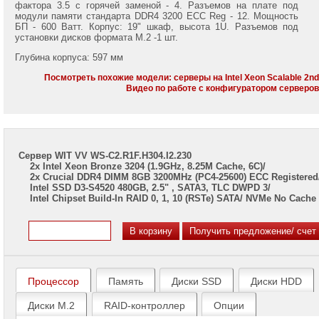
7002/
фактора 3.5 с горячей заменой - 4. Разъемов на плате под
7003
модули памяти стандарта DDR4 3200 ECC Reg - 12. Мощность
БП - 600 Ватт. Корпус: 19" шкаф, высота 1U. Разъемов под
установки дисков формата M.2 -1 шт.
Серверы
Gigabyte
Глубина корпуса: 597 мм
на
Intel
Посмотреть похожие модели: серверы на Intel Xeon Scalable 2n
Xeon
Видео по работе с конфигуратором серверо
Scalable
2/3
Gen
Серверы
Сервер WIT VV WS-C2.R1F.H304.I2.230
ASUS
2x Intel Xeon Bronze 3204 (1.9GHz, 8.25M Cache, 6C)/
на
2x Crucial DDR4 DIMM 8GB 3200MHz (PC4-25600) ECC Registered
AMD
Intel SSD D3-S4520 480GB, 2.5" , SATA3, TLC DWPD 3/
EPYC
Intel Chipset Build-In RAID 0, 1, 10 (RSTe) SATA/ NVMe No Cache
7002/
7003
Серверы
ASUS
на
Intel
Процессор
Память
Диски SSD
Диски HDD
Xeon
Scalable
Диски M.2
RAID-контроллер
Опции
2/3