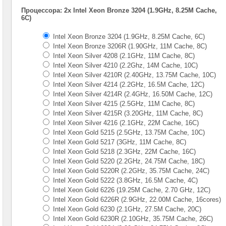
Gen
Процессора: 2x Intel Xeon Bronze 3204 (1.9GHz, 8.25M Cache,
6C)
Серверы
Supermicro
Intel Xeon Bronze 3204 (1.9GHz, 8.25M Cache, 6C)
в
Intel Xeon Bronze 3206R (1.90GHz, 11M Cache, 8C)
корпусе
1U
Intel Xeon Silver 4208 (2.1GHz, 11M Cache, 8C)
Intel Xeon Silver 4210 (2.2Ghz, 14M Cache, 10C)
Серверы
Intel Xeon Silver 4210R (2.40GHz, 13.75M Cache, 10C)
Supermicro
Intel Xeon Silver 4214 (2.2GHz, 16.5M Cache, 12C)
в
Intel Xeon Silver 4214R (2.4GHz, 16.50M Cache, 12C)
корпусе
Intel Xeon Silver 4215 (2.5GHz, 11M Cache, 8C)
2U
Intel Xeon Silver 4215R (3.20GHz, 11M Cache, 8C)
1x
CPU
Intel Xeon Silver 4216 (2.1GHz, 22M Cache, 16C)
Intel Xeon Gold 5215 (2.5GHz, 13.75M Cache, 10C)
Серверы
Intel Xeon Gold 5217 (3GHz, 11M Cache, 8C)
Supermicro
Intel Xeon Gold 5218 (2.3GHz, 22M Cache, 16C)
корпус
Intel Xeon Gold 5220 (2.2GHz, 24.75M Cache, 18C)
1U
Intel Xeon Gold 5220R (2.2GHz, 35.75M Cache, 24C)
2x
Intel Xeon Gold 5222 (3.8GHz, 16.5M Cache, 4C)
CPU
Intel Xeon Gold 6226 (19.25M Cache, 2.70 GHz, 12C)
Серверы
Intel Xeon Gold 6226R (2.9GHz, 22.00M Cache, 16cores)
Supermicro
Intel Xeon Gold 6230 (2.1GHz, 27.5M Cache, 20C)
корпус
Intel Xeon Gold 6230R (2.10GHz, 35.75M Cache, 26C)
2U