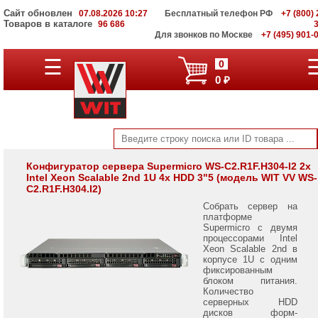
Сайт обновлен
07.08.2026 10:27
Бесплатный телефон РФ
+7 (800) 
Товаров в каталоге
96 686
Для звонков по Москве
+7 (495) 901-
Серверы
☰
0
Supermicro
0 ₽
на
Intel
Xeon
Scalable
3rd
Gen
Серверы
Конфигуратор сервера Supermicro WS-C2.R1F.H304-I2 2x
Intel Xeon Scalable 2nd 1U 4x HDD 3"5 (модель WIT VV WS-
Supermicro
C2.R1F.H304.I2)
на
AMD
Собрать сервер на
EPYC
платформе
7002/
Supermicro с двумя
7003
процессорами Intel
Xeon Scalable 2nd в
корпусе 1U с одним
Серверы
фиксированным
Gigabyte
блоком питания.
на
Количество
AMD
серверных HDD
EPYC
дисков форм-