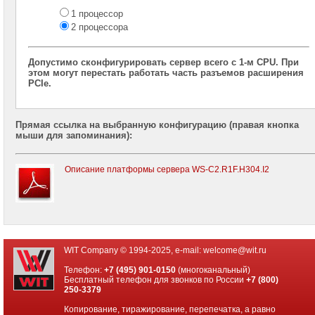
корпус
1 процессор
2U
2 процессора
2x
CPU
Допустимо сконфигурировать сервер всего с 1-м CPU. При
Серверы
этом могут перестать работать часть разъемов расширения
Intel
PCIe.
корпус
Tower
1x
Прямая ссылка на выбранную конфигурацию (правая кнопка
CPU
мыши для запоминания):
Многодисковые
системы
Описание платформы сервера WS-C2.R1F.H304.I2
хранения
Графические
станции
4-
процессорные
WIT Company © 1994-2025, e-mail:
welcome@wit.ru
серверные
системы
Телефон:
+7 (495) 901-0150
(многоканальный)
Бесплатный телефон для звонков по России
+7 (800)
250-3379
Серверы
на
Копирование, тиражирование, перепечатка, а равно