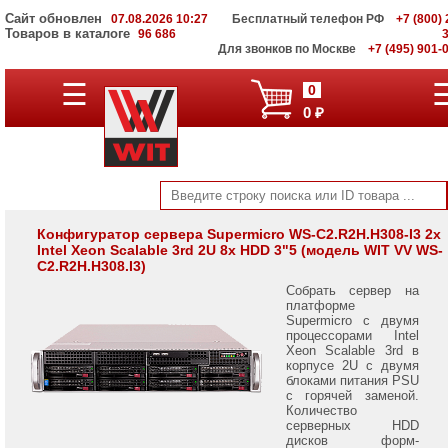
Сайт обновлен
07.08.2026 10:27
Бесплатный телефон РФ
+7 (800) 
Товаров в каталоге
96 686
Для звонков по Москве
+7 (495) 901-
Серверы
☰
0
Supermicro
0 ₽
на
Intel
Xeon
Scalable
3rd
Gen
Серверы
Конфигуратор сервера Supermicro WS-C2.R2H.H308-I3 2x
Intel Xeon Scalable 3rd 2U 8x HDD 3"5 (модель WIT VV WS-
Supermicro
C2.R2H.H308.I3)
на
AMD
Собрать сервер на
EPYC
платформе
7002/
Supermicro с двумя
7003
процессорами Intel
Xeon Scalable 3rd в
корпусе 2U с двумя
Серверы
блоками питания PSU
Gigabyte
с горячей заменой.
на
Количество
AMD
серверных HDD
EPYC
дисков форм-