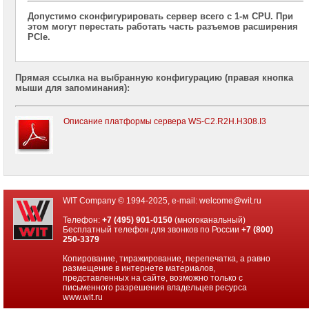
2x
Допустимо сконфигурировать сервер всего с 1-м CPU. При
CPU
этом могут перестать работать часть разъемов расширения
PCIe.
Серверы
Supermicro
корпус
Прямая ссылка на выбранную конфигурацию (правая кнопка
Tower
мыши для запоминания):
2x
CPU
Описание платформы сервера WS-C2.R2H.H308.I3
Серверы
ASUS
на
Intel
Xeon
E-
2300
WIT Company © 1994-2025, e-mail:
welcome@wit.ru
Серверы
Телефон:
+7 (495) 901-0150
(многоканальный)
Intel
Бесплатный телефон для звонков по России
+7 (800)
корпус
250-3379
1U
Копирование, тиражирование, перепечатка, а равно
2x
размещение в интернете материалов,
CPU
представленных на сайте, возможно только с
письменного разрешения владельцев ресурса
Серверы
www.wit.ru
Intel