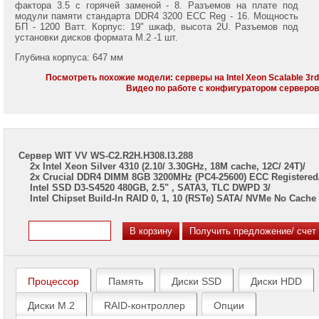
7002/
фактора 3.5 с горячей заменой - 8. Разъемов на плате под
7003
модули памяти стандарта DDR4 3200 ECC Reg - 16. Мощность
БП - 1200 Ватт. Корпус: 19" шкаф, высота 2U. Разъемов под
установки дисков формата M.2 -1 шт.
Серверы
Gigabyte
Глубина корпуса: 647 мм
на
Intel
Посмотреть похожие модели: серверы на Intel Xeon Scalable 3r
Xeon
Видео по работе с конфигуратором серверо
Scalable
2/3
Gen
Серверы
Сервер WIT VV WS-C2.R2H.H308.I3.288
ASUS
2x Intel Xeon Silver 4310 (2.10/ 3.30GHz, 18M cache, 12C/ 24T)/
на
2x Crucial DDR4 DIMM 8GB 3200MHz (PC4-25600) ECC Registered
AMD
Intel SSD D3-S4520 480GB, 2.5" , SATA3, TLC DWPD 3/
EPYC
Intel Chipset Build-In RAID 0, 1, 10 (RSTe) SATA/ NVMe No Cache
7002/
7003
Серверы
ASUS
на
Intel
Процессор
Память
Диски SSD
Диски HDD
Xeon
Scalable
Диски M.2
RAID-контроллер
Опции
2/3