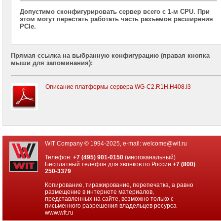
2x
Допустимо сконфигурировать сервер всего с 1-м CPU. При
CPU
этом могут перестать работать часть разъемов расширения
PCIe.
Серверы
Supermicro
корпус
Прямая ссылка на выбранную конфигурацию (правая кнопка
Tower
мыши для запоминания):
2x
CPU
Описание платформы сервера WG-C2.R1H.H408.I3
Серверы
ASUS
на
Intel
Xeon
E-
2300
WIT Company © 1994-2025, e-mail:
welcome@wit.ru
Серверы
Телефон:
+7 (495) 901-0150
(многоканальный)
Intel
Бесплатный телефон для звонков по России
+7 (800)
корпус
250-3379
1U
Копирование, тиражирование, перепечатка, а равно
2x
размещение в интернете материалов,
CPU
представленных на сайте, возможно только с
письменного разрешения владельцев ресурса
Серверы
www.wit.ru
Intel