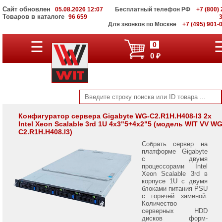
Сайт обновлен
05.08.2026 12:07
Бесплатный телефон РФ
+7 (800) 
Товаров в каталоге
96 659
Для звонков по Москве
+7 (495) 901-
Серверы
☰
0
Supermicro
0 ₽
на
Intel
Xeon
Scalable
3rd
Gen
Серверы
Конфигуратор сервера Gigabyte WG-C2.R1H.H408-I3 2x
Intel Xeon Scalable 3rd 1U 4x3"5+4x2"5 (модель WIT VV WG
Supermicro
C2.R1H.H408.I3)
на
AMD
Собрать сервер на
EPYC
платформе Gigabyte
7002/
с двумя
7003
процессорами Intel
Xeon Scalable 3rd в
корпусе 1U с двумя
Серверы
блоками питания PSU
Gigabyte
с горячей заменой.
на
Количество
AMD
серверных HDD
EPYC
дисков форм-