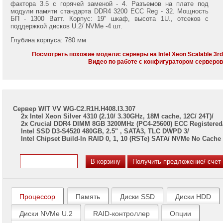
7002/
фактора 3.5 с горячей заменой - 4. Разъемов на плате под
7003
модули памяти стандарта DDR4 3200 ECC Reg - 32. Мощность
БП - 1300 Ватт. Корпус: 19" шкаф, высота 1U., отсеков с
поддержкой дисков U.2/ NVMe -4 шт.
Серверы
Gigabyte
Глубина корпуса: 780 мм
на
Intel
Посмотреть похожие модели: серверы на Intel Xeon Scalable 3r
Xeon
Видео по работе с конфигуратором серверо
Scalable
2/3
Gen
Серверы
Сервер WIT VV WG-C2.R1H.H408.I3.307
ASUS
2x Intel Xeon Silver 4310 (2.10/ 3.30GHz, 18M cache, 12C/ 24T)/
на
2x Crucial DDR4 DIMM 8GB 3200MHz (PC4-25600) ECC Registered
AMD
Intel SSD D3-S4520 480GB, 2.5" , SATA3, TLC DWPD 3/
EPYC
Intel Chipset Build-In RAID 0, 1, 10 (RSTe) SATA/ NVMe No Cache
7002/
7003
Серверы
ASUS
на
Intel
Процессор
Память
Диски SSD
Диски HDD
Xeon
Scalable
Диски NVMe U.2
RAID-контроллер
Опции
2/3