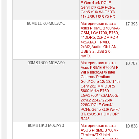
E Gen 4 x4/ PCI-E
Gen4 x4/ x16/ PCI-E
Gen5 x16/ Wi-Fi/ BT/
11xUSB/ USB-C/ HD
90MB1EK0-M0EAYC
Материнская плата
17 393
Asus PRIME B760M-A-
CSM, LGA1700, B760,
4*DDR5, 2xHDMI+DP,
4xSATA3 + RAID,
2xM2, Audio, Gb LAN,
USB 3.2, USB 2.0,
mATX
90MB1N00-M0EAY0
Материнская плата
10 707
Asus PRIME B760M-F
WIFI/ microATX/ Intel
Celeron/ Pentium
Gold/ Core 12/ 13/ 14th
Gen/ 2xDIMM DDR5
5600 MHz/ B760
LGA1700/ 4xSATA 6G/
2xM.2 2242/ 2260/
2280/ PCI-E Gen4/
PCI-E Gen5 x16/ Wi-Fi/
BT/ 8xUSB/ HDMI/ DP/
RJ45
90MB1IK0-M0UAY0
Материнская плата
10 838
ASUS PRIME B760M-
F/ microATX/ Intel