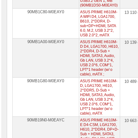
USB3.2 GEN 1, MB
(90MB1DS0-M0EAY0)
90MB1C80-M0EAY0
ASUS PRIME H610M-
13 110
A WIFI D4, LGA1700,
B610, 2*DDR4, D-
sub+DP+HDMI, SATA
6.0, M.2, USB 3.2*2,
USB 2.0*2, mATX
90MB1A00-M0EAY0
ASUS PRIME H610M-
10 139
D D4, LGA1700, H610,
2*DDR4, D-Sub +
HDMI, SATA3, Audio,
Gb LAN, USB 3.2*4,
USB 2.0*6, COM*1,
LPT*1 header (w/ o
cable), mATX ;
90MB1G80-M0EAY0
ASUS PRIME H610M-
10 489
D, LGA1700, H610,
2*DDR5, D-Sub +
HDMI, SATA3, Audio,
Gb LAN, USB 3.2*4,
USB 2.0*6, COM*1,
LPT*1 header (w/ o
cable), mATX
90MB19N0-M0EAYC
ASUS PRIME H610M-
10 663
E D4-CSM, LGA1700,
H610, 2*DDR4, DP+D-
Sub + HDMI, SATA3,