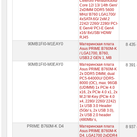
Celeron/ PentiumGold/
Core 12/ 13/ 14th Gen/
2xDIMM DDR5 5600
MHz/ B760 LGA1700/
4xSATA 6G/ 2xM.2
2242/ 2260/ 2280/ PCI-
E Gen4/ PCI-E Gen4
x16/ 8xUSB/ HDMI/
RJ45
90MB1FI0-M1EAY0
Материнская плата
8 435
Asus PRIME B760M-K
/ LGA1700, B760,
USB3.2 GEN 1, MB
90MB1FI0-M0EAY0
Материнская плата
8 391
Asus PRIME B760M-K
2x DDR5 DIMM, dual
PC5-64000U/ ​DDR5-
8000 (OC), max. 96GB
(UDIMM) 1x PCIe 4.0
x16, 2x PCIe 4.0 x1, 2x
M.2/ ​M-Key (PCIe 4.0
x4, 2280/ ​2260/ ​2242)
1x USB 3.0 Header
(5Gb/ ​s, 2x USB 3.0),
2x USB 2.0 header
(480Mb/ ​s,
PRIME B760M-K D4
Материнская плата
8 937
Asus PRIME B760M-K
D4, LGA1700 2xDDR4