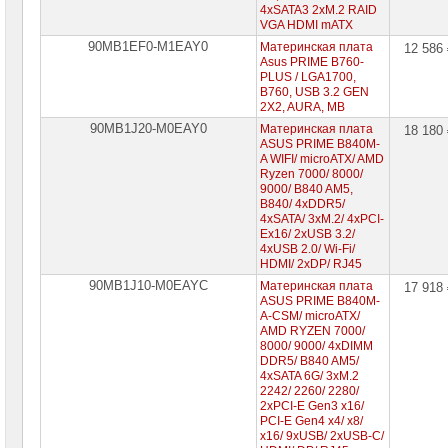
4xSATA3 2xM.2 RAID
VGA HDMI mATX
90MB1EF0-M1EAY0
Материнская плата
12 586
Asus PRIME B760-
PLUS / LGA1700,
B760, USB 3.2 GEN
2X2, AURA, MB
90MB1J20-M0EAY0
Материнская плата
18 180
ASUS PRIME B840M-
A WIFI/ microATX/ AMD
Ryzen 7000/ 8000/
9000/ B840 AM5,
B840/ 4xDDR5/
4xSATA/ 3xM.2/ 4xPCI-
Ex16/ 2xUSB 3.2/
4xUSB 2.0/ Wi-Fi/
HDMI/ 2xDP/ RJ45
90MB1J10-M0EAYC
Материнская плата
17 918
ASUS PRIME B840M-
A-CSM/ microATX/
AMD RYZEN 7000/
8000/ 9000/ 4xDIMM
DDR5/ B840 AM5/
4xSATA 6G/ 3xM.2
2242/ 2260/ 2280/
2xPCI-E Gen3 x16/
PCI-E Gen4 x4/ x8/
x16/ 9xUSB/ 2xUSB-C/