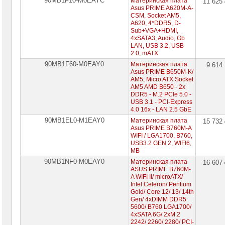
90MB1F10-M0EAYC
Материнская плата
11 625
Asus PRIME A620M-A-
CSM, Socket AM5,
A620, 4*DDR5, D-
Sub+VGA+HDMI,
4xSATA3, Audio, Gb
LAN, USB 3.2, USB
2.0, mATX
90MB1F60-M0EAY0
Материнская плата
9 614
Asus PRIME B650M-K/
AM5, Micro ATX Socket
AM5 AMD B650 - 2x
DDR5 - M.2 PCIe 5.0 -
USB 3.1 - PCI-Express
4.0 16x - LAN 2.5 GbE
90MB1EL0-M1EAY0
Материнская плата
15 732
Asus PRIME B760M-A
WIFI / LGA1700, B760,
USB3.2 GEN 2, WIFI6,
MB
90MB1NF0-M0EAY0
Материнская плата
16 607
ASUS PRIME B760M-
A WIFI II/ microATX/
Intel Celeron/ Pentium
Gold/ Core 12/ 13/ 14th
Gen/ 4xDIMM DDR5
5600/ B760 LGA1700/
4xSATA 6G/ 2xM.2
2242/ 2260/ 2280/ PCI-