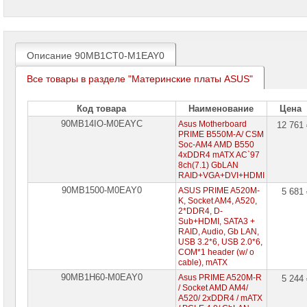
проекторов
Ноутбуки
Brand
Name
Описание 90MB1CT0-M1EAY0
Моноблоки
Все товары в разделе "Материнские платы ASUS"
Brand
Name
Код товара
Наименование
Цена
Компьютеры
90MB14IO-M0EAYC
Asus Motherboard
12 761
Brand
PRIME B550M-A/ CSM
Name
Soc-AM4 AMD B550
4xDDR4 mATX AC`97
8ch(7.1) GbLAN
Принтеры
RAID+VGA+DVI+HDMI
плоттеры
МФУ
90MB1500-M0EAY0
ASUS PRIME A520M-
5 681
K, Socket AM4, A520,
Серверы
2*DDR4, D-
Brand
Sub+HDMI, SATA3 +
Name
RAID, Audio, Gb LAN,
USB 3.2*6, USB 2.0*6,
COM*1 header (w/ o
Пассивное
cable), mATX
сетевое
оборудование
90MB1H60-M0EAY0
Asus PRIME A520M-R
5 244
/ Socket AMD AM4/
A520/ 2xDDR4 / mATX
Активное