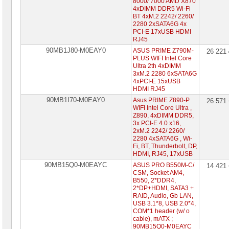
8000/ 7000 AMD X870
4xDIMM DDR5 Wi-Fi
BT 4xM.2 2242/ 2260/
2280 2xSATA6G 4x
PCI-E 17xUSB HDMI
RJ45
90MB1J80-M0EAY0
ASUS PRIME Z790M-
26 221
PLUS WIFI Intel Core
Ultra 2th 4xDIMM
3xM.2 2280 6xSATA6G
4xPCI-E 15xUSB
HDMI RJ45
90MB1I70-M0EAY0
Asus PRIME Z890-P
26 571
WIFI Intel Core Ultra ,
Z890, 4xDIMM DDR5,
3x PCI-E 4.0 x16,
2xM.2 2242/ 2260/
2280 4xSATA6G , Wi-
Fi, BT, Thunderbolt, DP,
HDMI, RJ45, 17xUSB
90MB15Q0-M0EAYC
ASUS PRO B550M-C/
14 421
CSM, Socket AM4,
B550, 2*DDR4,
2*DP+HDMI, SATA3 +
RAID, Audio, Gb LAN,
USB 3.1*8, USB 2.0*4,
COM*1 header (w/ o
cable), mATX ;
90MB15Q0-M0EAYC