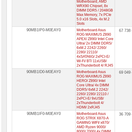
Motherboard, AMD
WRX90 Chipset, 8x
DIMM DDR5 / 2048GB
Max Memory, 7x PCIe
5.0 x16 Slots, 4x M.2
Slots
90MB1IP0-M0EAY0
Motherboard Asus
67 738
ROG MAXIMUS Z890
APEX/ Z890/ Intel Core
Ultra/ 2x DIMM DDR5/
6xM.2 2242/ 2260/
2280/ 22110/
4xSATA6G/ 2xPCI-E/
Wi-Fi/ BT/ 11xUSB/
2xThunderbolt 4/ RJ45
90MB1ID0-M0EAY0
Motherboard Asus
69 049
ROG MAXIMUS Z890
HERO/ Z890/ Intel
Core Ultra/ 4x DIMM
DDR5/ 6xM.2 2242/
2260/ 2280/ 22110 /
2xPCI-E/ 9xUSB/
2xThunderbolt 4/
HDMI/ 2xRJ45
90MB1IF0-M0EAY0
Motherboard Asus
36 709
ROG STRIX X870-A
GAMING WIFI/ х870/
AMD Ryzen 9000/
8000/ 7000/ 4x DIMM