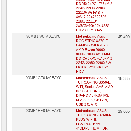
DDR5/ 2xPCI-E/ 5xM.2
2242/ 2260/ 2280/
22110/ Wi-Fi/ BT/
4xM.2 2242/ 2260/
2280/ 22110/
2xSATA6G/ 12xUSB/
HDMI/ DP/ RJ45
90MB1IV0-M0EAY0
Motherboard Asus
45 450
ROG STRIX X870-F
GAMING WIFI/ х870/
AMD Ryzen 9000/
8000/ 7000/ 4x DIMM
DDR5/ 3xPCI-E/ 5xM.2
2242/ 2260/ 2280/ / Wi-
Fi/ BT/ 12xUSB/ DP/
HDMI
90MB1GT0-M0EAY0
Motherboard ASUS
18 355
TUF GAMING B650-E
WIFI, Socket AM5, AMD
B650, 4*DDR5,
DP+HDMI, 4xSATA3,
M.2, Audio, Gb LAN,
USB 2.0, ATX
90MB1HE0-M0EAY0
Motherboard ASUS
19 666
TUF GAMING B760M-
PLUS WIFI II,
LGA1700, B760,
4*DDR5, HDMI+DP,