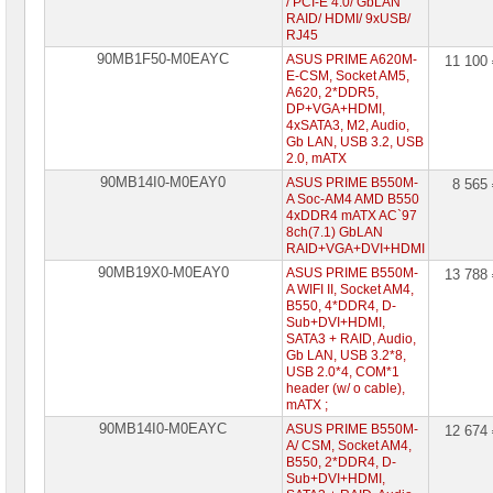
/ PCI-E 4.0/ GbLAN
сетевое
RAID/ HDMI/ 9xUSB/
оборудование
RJ45
90MB1F50-M0EAYC
ASUS PRIME A620M-
СХД
11 100
-
E-CSM, Socket AM5,
системы
A620, 2*DDR5,
хранения
DP+VGA+HDMI,
данных
4xSATA3, M2, Audio,
Gb LAN, USB 3.2, USB
2.0, mATX
Компоненты
компьютеров
90MB14I0-M0EAY0
ASUS PRIME B550M-
8 565
A Soc-AM4 AMD B550
4xDDR4 mATX AC`97
Платформы
8ch(7.1) GbLAN
малого
RAID+VGA+DVI+HDMI
размера
90MB19X0-M0EAY0
ASUS PRIME B550M-
13 788
A WIFI II, Socket AM4,
Материнские
платы
B550, 4*DDR4, D-
Sub+DVI+HDMI,
Материнские
SATA3 + RAID, Audio,
платы
Gb LAN, USB 3.2*8,
ASUS
USB 2.0*4, COM*1
►
header (w/ o cable),
mATX ;
Материнские
90MB14I0-M0EAYC
платы
ASUS PRIME B550M-
12 674
GIGABYTE
A/ CSM, Socket AM4,
B550, 2*DDR4, D-
Sub+DVI+HDMI,
Процессоры