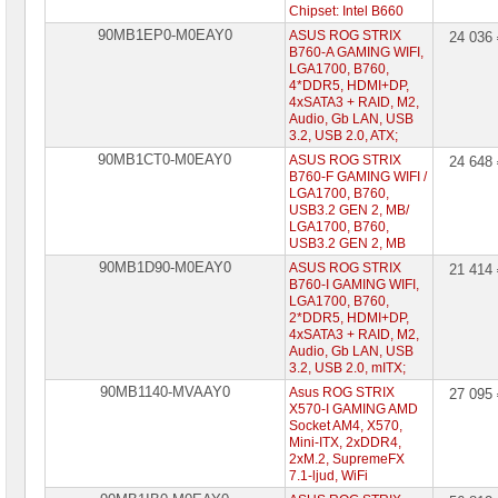
Chipset: Intel B660
90MB1EP0-M0EAY0
ASUS ROG STRIX
24 036
B760-A GAMING WIFI,
LGA1700, B760,
4*DDR5, HDMI+DP,
4xSATA3 + RAID, M2,
Audio, Gb LAN, USB
3.2, USB 2.0, ATX;
90MB1CT0-M0EAY0
ASUS ROG STRIX
24 648
B760-F GAMING WIFI /
LGA1700, B760,
USB3.2 GEN 2, MB/
LGA1700, B760,
USB3.2 GEN 2, MB
90MB1D90-M0EAY0
ASUS ROG STRIX
21 414
B760-I GAMING WIFI,
LGA1700, B760,
2*DDR5, HDMI+DP,
4xSATA3 + RAID, M2,
Audio, Gb LAN, USB
3.2, USB 2.0, mITX;
90MB1140-MVAAY0
Asus ROG STRIX
27 095
X570-I GAMING AMD
Socket AM4, X570,
Mini-ITX, 2xDDR4,
2xM.2, SupremeFX
7.1-ljud, WiFi