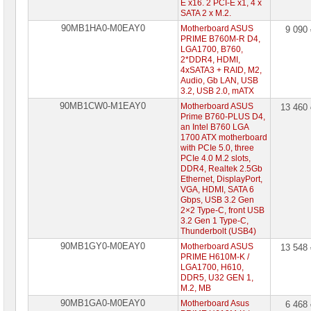
E x16. 2 PCI-E x1, 4 х
SATA 2 х M.2.
90MB1HA0-M0EAY0
Motherboard ASUS
9 090
PRIME B760M-R D4,
LGA1700, B760,
2*DDR4, HDMI,
4xSATA3 + RAID, M2,
Audio, Gb LAN, USB
3.2, USB 2.0, mATX
90MB1CW0-M1EAY0
Motherboard ASUS
13 460
Prime B760-PLUS D4,
an Intel B760 LGA
1700 ATX motherboard
with PCIe 5.0, three
PCIe 4.0 M.2 slots,
DDR4, Realtek 2.5Gb
Ethernet, DisplayPort,
VGA, HDMI, SATA 6
Gbps, USB 3.2 Gen
2×2 Type-C, front USB
3.2 Gen 1 Type-C,
Thunderbolt (USB4)
90MB1GY0-M0EAY0
Motherboard ASUS
13 548
PRIME H610M-K /
LGA1700, H610,
DDR5, U32 GEN 1,
M.2, MB
90MB1GA0-M0EAY0
Motherboard Asus
6 468