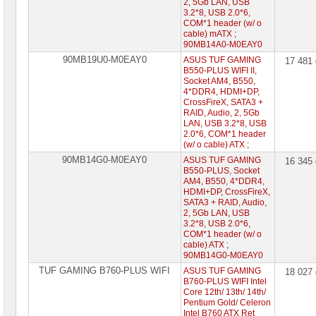
2, 5Gb LAN, USB
3.2*8, USB 2.0*6,
COM*1 header (w/ o
cable) mATX ;
90MB14A0-M0EAY0
90MB19U0-M0EAY0
ASUS TUF GAMING
17 481
B550-PLUS WIFI II,
Socket AM4, B550,
4*DDR4, HDMI+DP,
CrossFireX, SATA3 +
RAID, Audio, 2, 5Gb
LAN, USB 3.2*8, USB
2.0*6, COM*1 header
(w/ o cable) ATX ;
90MB14G0-M0EAY0
ASUS TUF GAMING
16 345
B550-PLUS, Socket
AM4, B550, 4*DDR4,
HDMI+DP, CrossFireX,
SATA3 + RAID, Audio,
2, 5Gb LAN, USB
3.2*8, USB 2.0*6,
COM*1 header (w/ o
cable) ATX ;
90MB14G0-M0EAY0
TUF GAMING B760-PLUS WIFI
ASUS TUF GAMING
18 027
B760-PLUS WIFI Intel
Core 12th/ 13th/ 14th/
Pentium Gold/ Celeron
Intel B760 ATX Ret