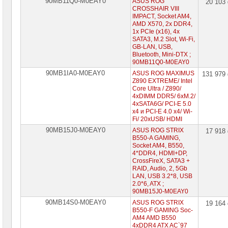
90MB11Q0-M0EAY0
ASUS ROG
20 103
CROSSHAIR VIII
IMPACT, Socket AM4,
AMD X570, 2x DDR4,
1x PCIe (x16), 4x
SATA3, M.2 Slot, Wi-Fi,
GB-LAN, USB,
Bluetooth, Mini-DTX ;
90MB11Q0-M0EAY0
90MB1IA0-M0EAY0
ASUS ROG MAXIMUS
131 979
Z890 EXTREME/ Intel
Core Ultra / Z890/
4xDIMM DDR5/ 6xM.2/
4xSATA6G/ PCI-E 5.0
x4 и PCI-E 4.0 x4/ Wi-
Fi/ 20xUSB/ HDMI
90MB15J0-M0EAY0
ASUS ROG STRIX
17 918
B550-A GAMING,
Socket AM4, B550,
4*DDR4, HDMI+DP,
CrossFireX, SATA3 +
RAID, Audio, 2, 5Gb
LAN, USB 3.2*8, USB
2.0*6, ATX ;
90MB15J0-M0EAY0
90MB14S0-M0EAY0
ASUS ROG STRIX
19 164
B550-F GAMING Soc-
AM4 AMD B550
4xDDR4 ATX AC`97