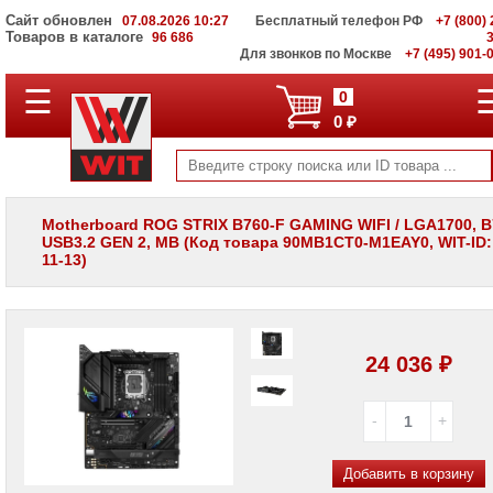
Сайт обновлен
07.08.2026 10:27
Бесплатный телефон РФ
+7 (800) 
Товаров в каталоге
96 686
Для звонков по Москве
+7 (495) 901-
☰
ПОЛНЫЙ
0
КАТАЛОГ
0 ₽
WIT
Корпоративные
серверы
WIT
VV
Motherboard ROG STRIX B760-F GAMING WIFI / LGA1700, B
USB3.2 GEN 2, MB (Код товара 90MB1CT0-M1EAY0, WIT-ID:
Системы
11-13)
хранения
данных
WIT
VI
Мониторы
24 036 ₽
и
LCD
панели
Проекторы
и
Добавить в корзину
лампы
для