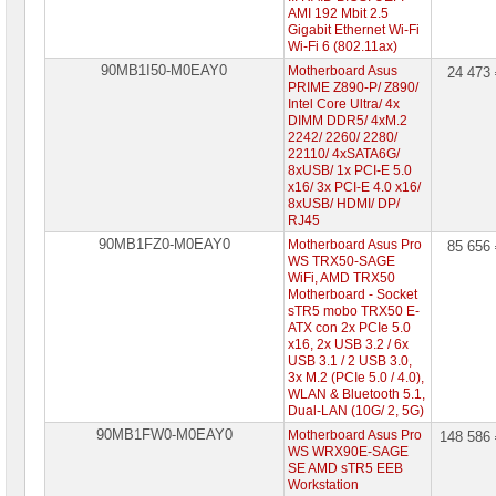
AMI 192 Mbit 2.5
Gigabit Ethernet Wi-Fi
Wi-Fi 6 (802.11ax)
90MB1I50-M0EAY0
Motherboard Asus
24 473
PRIME Z890-P/ Z890/
Intel Core Ultra/ 4x
DIMM DDR5/ 4xM.2
2242/ 2260/ 2280/
22110/ 4xSATA6G/
8xUSB/ 1x PCI-E 5.0
x16/ 3x PCI-E 4.0 x16/
8xUSB/ HDMI/ DP/
RJ45
90MB1FZ0-M0EAY0
Motherboard Asus Pro
85 656
WS TRX50-SAGE
WiFi, AMD TRX50
Motherboard - Socket
sTR5 mobo TRX50 E-
ATX con 2x PCIe 5.0
x16, 2x USB 3.2 / 6x
USB 3.1 / 2 USB 3.0,
3x M.2 (PCIe 5.0 / 4.0),
WLAN & Bluetooth 5.1,
Dual-LAN (10G/ 2, 5G)
90MB1FW0-M0EAY0
Motherboard Asus Pro
148 586
WS WRX90E-SAGE
SE AMD sTR5 EEB
Workstation