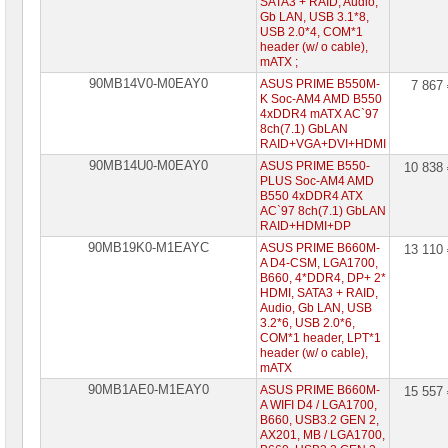
SATA3 + RAID, Audio,
Intel
Gb LAN, USB 3.1*8,
USB 2.0*4, COM*1
Процессоры
header (w/ o cable),
AMD
mATX ;
90MB14V0-M0EAY0
ASUS PRIME B550M-
7 867
Модули
K Soc-AM4 AMD B550
памяти
4xDDR4 mATX AC`97
8ch(7.1) GbLAN
RAID+VGA+DVI+HDMI
Жесткие
диски
90MB14U0-M0EAY0
ASUS PRIME B550-
10 838
SATA
PLUS Soc-AM4 AMD
B550 4xDDR4 ATX
Жесткие
AC`97 8ch(7.1) GbLAN
диски
RAID+HDMI+DP
SSD
90MB19K0-M1EAYC
ASUS PRIME B660M-
13 110
A D4-CSM, LGA1700,
Видеокарты
B660, 4*DDR4, DP+ 2*
INTEL
HDMI, SATA3 + RAID,
Audio, Gb LAN, USB
3.2*6, USB 2.0*6,
Видеокарты
COM*1 header, LPT*1
AMD
header (w/ o cable),
mATX
Видеокарты
90MB1AE0-M1EAY0
ASUS PRIME B660M-
15 557
NVidia
A WIFI D4 / LGA1700,
B660, USB3.2 GEN 2,
Корпуса
AX201, MB / LGA1700,
для