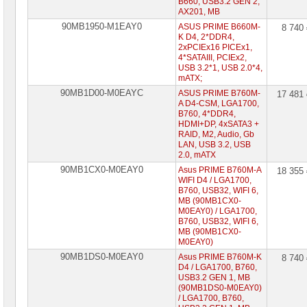
B660, USB3.2 GEN 2,
компьютеров
AX201, MB
90MB1950-M1EAY0
ASUS PRIME B660M-
8 740
Компоненты
K D4, 2*DDR4,
серверов
2xPCIEx16 PICEx1,
4*SATAIII, PCIEx2,
Источники
USB 3.2*1, USB 2.0*4,
бесперебойного
mATX;
питания
90MB1D00-M0EAYC
ASUS PRIME B760M-
17 481
A D4-CSM, LGA1700,
Российское
B760, 4*DDR4,
ПО
HDMI+DP, 4xSATA3 +
RAID, M2, Audio, Gb
LAN, USB 3.2, USB
Программное
2.0, mATX
обеспечение
90MB1CX0-M0EAY0
Asus PRIME B760M-A
18 355
WIFI D4 / LGA1700,
Термошкафы
IP
B760, USB32, WIFI 6,
PROM
MB (90MB1CX0-
M0EAY0) / LGA1700,
B760, USB32, WIFI 6,
Специальные
MB (90MB1CX0-
цены
M0EAY0)
90MB1DS0-M0EAY0
Asus PRIME B760M-K
8 740
D4 / LGA1700, B760,
USB3.2 GEN 1, MB
(90MB1DS0-M0EAY0)
/ LGA1700, B760,