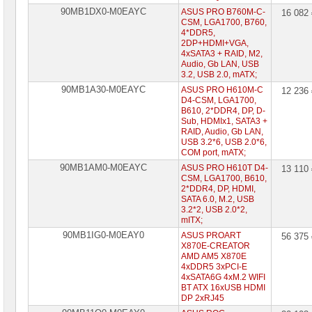
90MB1DX0-M0EAYC
ASUS PRO B760M-C-
16 082
CSM, LGA1700, B760,
4*DDR5,
2DP+HDMI+VGA,
4xSATA3 + RAID, M2,
Audio, Gb LAN, USB
3.2, USB 2.0, mATX;
90MB1A30-M0EAYC
ASUS PRO H610M-C
12 236
D4-CSM, LGA1700,
B610, 2*DDR4, DP, D-
Sub, HDMIx1, SATA3 +
RAID, Audio, Gb LAN,
USB 3.2*6, USB 2.0*6,
COM port, mATX;
90MB1AM0-M0EAYC
ASUS PRO H610T D4-
13 110
CSM, LGA1700, B610,
2*DDR4, DP, HDMI,
SATA 6.0, M.2, USB
3.2*2, USB 2.0*2,
mITX;
90MB1IG0-M0EAY0
ASUS PROART
56 375
X870E-CREATOR
AMD AM5 X870E
4xDDR5 3xPCI-E
4xSATA6G 4xM.2 WIFI
BT ATX 16xUSB HDMI
DP 2xRJ45