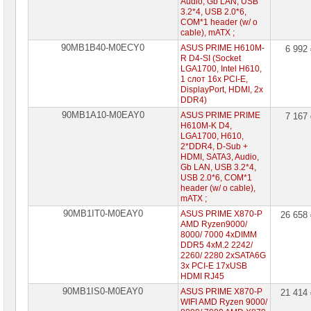
Audio, Gb LAN, USB
3.2*4, USB 2.0*6,
COM*1 header (w/ o
cable), mATX ;
90MB1B40-M0ECY0
ASUS PRIME H610M-
6 992
R D4-SI (Socket
LGA1700, Intel H610,
1 слот 16x PCI-E,
DisplayPort, HDMI, 2x
DDR4)
90MB1A10-M0EAY0
ASUS PRIME PRIME
7 167
H610M-K D4,
LGA1700, H610,
2*DDR4, D-Sub +
HDMI, SATA3, Audio,
Gb LAN, USB 3.2*4,
USB 2.0*6, COM*1
header (w/ o cable),
mATX ;
90MB1IT0-M0EAY0
ASUS PRIME X870-P
26 658
AMD Ryzen9000/
8000/ 7000 4xDIMM
DDR5 4xM.2 2242/
2260/ 2280 2xSATA6G
3x PCI-E 17xUSB
HDMI RJ45
90MB1IS0-M0EAY0
ASUS PRIME X870-P
21 414
WIFI AMD Ryzen 9000/