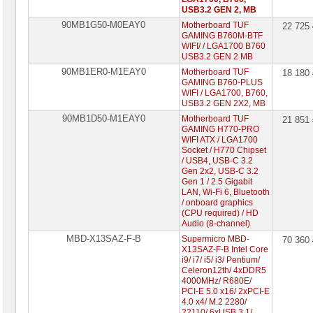
USB3.2 GEN 2, MB
90MB1G50-M0EAY0
Motherboard TUF
22 725
GAMING B760M-BTF
WIFI/ / LGA1700 B760
USB3.2 GEN 2 MB
90MB1ER0-M1EAY0
Motherboard TUF
18 180
GAMING B760-PLUS
WIFI / LGA1700, B760,
USB3.2 GEN 2X2, MB
90MB1D50-M1EAY0
Motherboard TUF
21 851
GAMING H770-PRO
WIFI ATX / LGA1700
Socket / H770 Chipset
/ USB4, USB-C 3.2
Gen 2x2, USB-C 3.2
Gen 1 / 2.5 Gigabit
LAN, Wi-Fi 6, Bluetooth
/ onboard graphics
(CPU required) / HD
Audio (8-channel)
MBD-X13SAZ-F-B
Supermicro MBD-
70 360
X13SAZ-F-B Intel Core
i9/ i7/ i5/ i3/ Pentium/
Celeron12th/ 4xDDR5
4000MHz/ R680E/
PCI-E 5.0 x16/ 2xPCI-E
4.0 x4/ M.2 2280/
22110/ 6xUSB 3.1/