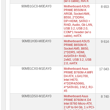
(w/ o cable), mATX
90MB1GC0-M0EAY0
Motherboard ASUS
8 653
PRIME B550M-K
ARGB, Socket AM4,
B550, 2*DDR4,
DP+HDMI, SATA3 +
RAID, Audio, Gb LAN,
USB 3.2, USB 2.0,
COM*1 header (w/ o
cable), mATX
90MB1H30-M0EAY0
Motherboard ASUS
9 614
PRIME B650M-R,
Socket AM5, B650,
2*DDR5, HDMI,
4xSATA 6+ RAID,
2xM2, USB 3.2, USB
2.0, mATX
90MB1CX0-M1EAY0
Motherboard Asus
17 043
PRIME B760M-A WIFI
D4 ATX, LGA1700,
Intel H670,
4*DDR4(5066),
4*SATA 6G, 3 M.2, RJ-
45
90MB1DS0-M1EAY0
Motherboard Asus
8 740
PRIME B760M-K D4
Intel B760 Micro-ATX.
2 UP to 64 Gb, 1 х PCI-