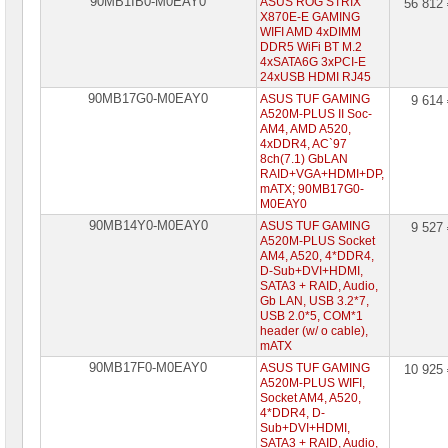
90MB1IB0-M0EAY0
ASUS ROG STRIX
56 812
X870E-E GAMING
WIFI AMD 4xDIMM
DDR5 WiFi BT M.2
4xSATA6G 3xPCI-E
24xUSB HDMI RJ45
90MB17G0-M0EAY0
ASUS TUF GAMING
9 614
A520M-PLUS II Soc-
AM4, AMD A520,
4xDDR4, AC`97
8ch(7.1) GbLAN
RAID+VGA+HDMI+DP,
mATX; 90MB17G0-
M0EAY0
90MB14Y0-M0EAY0
ASUS TUF GAMING
9 527
A520M-PLUS Socket
AM4, A520, 4*DDR4,
D-Sub+DVI+HDMI,
SATA3 + RAID, Audio,
Gb LAN, USB 3.2*7,
USB 2.0*5, COM*1
header (w/ o cable),
mATX
90MB17F0-M0EAY0
ASUS TUF GAMING
10 925
A520M-PLUS WIFI,
Socket AM4, A520,
4*DDR4, D-
Sub+DVI+HDMI,
SATA3 + RAID, Audio,