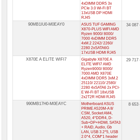
4xDIMM DDR5 3x
PCIe 3.0 Wi-Fi BT
13xUSB DP HDMI
RJ45
90MB1IU0-M0EAY0
ASUS TUF GAMING
34 087
X870-PLUS WIFI AMD
Ryzen 9000/ 8000/
7000 4xDIMM DDR5
4xM.2 2242/ 2260/
2280 2xSATA6G
17xUSB HDMI RJ45
X870E A ELITE WIFI7
Gigabyte X870E A
29 717
ELITE WIFI7 AMD
Ryzen9000/ 8000/
7000 AMD X870E
4xDIMM DDR5 3xM.2
25110/ 22110/ 2580/
2280 4xSATA6 2x PCI-
E Wi-Fi BT 18xUSB
2x2T2R HDMI RJ45
990MB17H0-M0EAYC
Motherboard ASUS
8 653
PRIME A520M-A II/
CSM, Socket AM4,
A520, 4*DDR4, D-
Sub+DP+HDMI, SATA3
+ RAID, Audio, Gb
LAN, USB 3.2*5, USB
2.0*4, COM*1 header