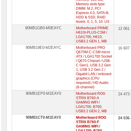
Memory slots type:
DIMM. M.2, PCI
Express 4.0, SATA III,
HDD & SSD, RAID
levels: 0, 1, 5, 10. US
90MB1GB0-M0EAYC
Motherboard PRIME
12 061
H610I-PLUS-CSM /
LGA1700, H610,
USB3.2 GEN 1, MB
90MB19E0-M2EAYC
Motherboard PRO
16 607
Q670M-C-CSM micro
ATX / LGA1700 Socket
/ Q670 Chipset / USB-
C Gen1, USB 3.2 Gen
1, USB 3.2 Gen 2 /
Gigabit LAN / onboard
graphics (CPU
required) / HD Audio
(8-channel)
90MB1EP0-M1EAY0
Motherboard ROG
24 473
STRIX B760-A
GAMING WIFI /
LGA1700, B760,
USB3.2 GEN 2, MB
90MB1CT0-M1EAY0
Motherboard ROG
24 036
STRIX B760-F
GAMING WIFI /
LGA1700, B760,