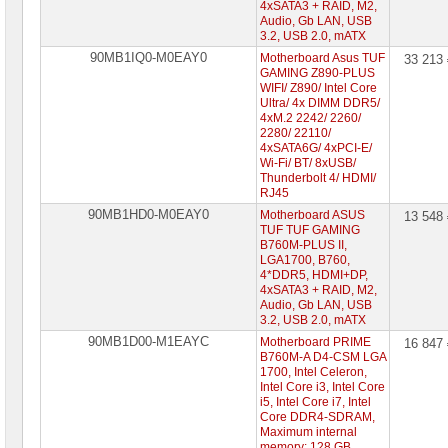
4xSATA3 + RAID, M2,
Audio, Gb LAN, USB
3.2, USB 2.0, mATX
90MB1IQ0-M0EAY0
Motherboard Asus TUF
33 213
GAMING Z890-PLUS
WIFI/ Z890/ Intel Core
Ultra/ 4x DIMM DDR5/
4xM.2 2242/ 2260/
2280/ 22110/
4xSATA6G/ 4xPCI-E/
Wi-Fi/ BT/ 8xUSB/
Thunderbolt 4/ HDMI/
RJ45
90MB1HD0-M0EAY0
Motherboard ASUS
13 548
TUF TUF GAMING
B760M-PLUS II,
LGA1700, B760,
4*DDR5, HDMI+DP,
4xSATA3 + RAID, M2,
Audio, Gb LAN, USB
3.2, USB 2.0, mATX
90MB1D00-M1EAYC
Motherboard PRIME
16 847
B760M-A D4-CSM LGA
1700, Intel Celeron,
Intel Core i3, Intel Core
i5, Intel Core i7, Intel
Core DDR4-SDRAM,
Maximum internal
memory: 128 GB,