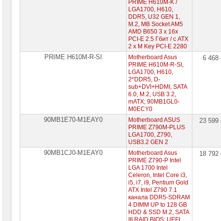
PRIME H610M-K /
LGA1700, H610,
DDR5, U32 GEN 1,
M.2, MB Socket AM5
AMD B650 3 x 16x
PCI-E 2.5 Гбит / с ATX
2 x M Key PCI-E 2280
PRIME H610M-R-SI
Motherboard Asus
6 468
PRIME H610M-R-SI,
LGA1700, H610,
2*DDR5, D-
sub+DVI+HDMI, SATA
6.0, M.2, USB 3.2,
mATX; 90MB1GL0-
M0ECY0
90MB1E70-M1EAY0
Motherboard ASUS
23 599
PRIME Z790M-PLUS
LGA1700, Z790,
USB3.2 GEN 2
90MB1CJ0-M1EAY0
Motherboard Asus
18 792
PRIME Z790-P Intel
LGA 1700 Intel
Celeron, Intel Core i3,
i5, i7, i9, Pentium Gold
ATX Intel Z790 7.1
канала DDR5-SDRAM
4 DIMM UP to 128 GB
HDD & SSD M.2, SATA
III RAID BIOS: UEFI