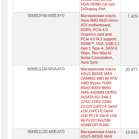
VGA/ HDMI/ 2xCom/
2xDisplay Port
90MB1F40-M0EAY0
Материнская плата
7 429
Asus AMD A620 micro-
ATX motherboard,
DDR5, PCIe 4.0
Graphics card and
PCIe 4.0 M.2 support,
HDMI™, VGA, USB 3.2
Gen 1 Type-A, SATA 6
Gbps, Two-Way AI
Noise Cancelation,
Aura Sync
90MB1LD0-MVAAY0
Материнская плата
20 977
ASUS B650E MAX
GAMING WIFI W/ ATX/
AMD Ryzen 7000/
8000/ 9000/ B650
AM5/ 4xDIMM DDR5/
4xSATA 6G/ 3xM.2
2242/ 2260/ 2280/
22110/ 2xPCI-E Gen3
x16/ 2xPCI-E Gen4
x16/ PCI-E Gen5 x16/
Wi-Fi/ BT/ 8xUSB/
HDMI/ DP/ RJ45/
90MB1LD0-M0EAY0
Материнская плата
19 841
ASUS B650E MAX