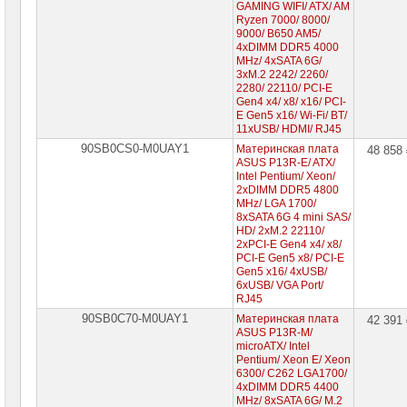
GAMING WIFI/ ATX/ AM
Ryzen 7000/ 8000/
9000/ B650 AM5/
4xDIMM DDR5 4000
MHz/ 4xSATA 6G/
3xM.2 2242/ 2260/
2280/ 22110/ PCI-E
Gen4 x4/ x8/ x16/ PCI-
E Gen5 x16/ Wi-Fi/ BT/
11xUSB/ HDMI/ RJ45
90SB0CS0-M0UAY1
Материнская плата
48 858
ASUS P13R-E/ ATX/
Intel Pentium/ Xeon/
2xDIMM DDR5 4800
MHz/ LGA 1700/
8xSATA 6G 4 mini SAS/
HD/ 2xM.2 22110/
2xPCI-E Gen4 x4/ x8/
PCI-E Gen5 x8/ PCI-E
Gen5 x16/ 4xUSB/
6xUSB/ VGA Port/
RJ45
90SB0C70-M0UAY1
Материнская плата
42 391
ASUS P13R-M/
microATX/ Intel
Pentium/ Xeon E/ Xeon
6300/ C262 LGA1700/
4xDIMM DDR5 4400
MHz/ 8xSATA 6G/ M.2