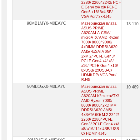
2280/ 2260/ 2242/ PCI-
E Gen4 x4/ x8/ PCI-E
Gen5 x16/ 8xUSB/
VGA Port/ 3xRJ45
90MB1MY0-M0EAYC
Материнская плата
13 110
ASUS PRIME
A620AM-A-CSM/
microATX/ AMD Ryzen
7000/ 8000/ 9000/
4xDIMM DDR5/ A620
AM5/ 4xSATA 6G/
2xM.2/ PCI-E Gen3/
PCI-E Gen4 x4/ x8/
x16/ PCI-E Gen4 x16/
8xUSB/ 2xUSB-C/
HDMI/ DP/ VGA Port/
RJ45
90MB1GX0-M0EAY0
Материнская плата
10 489
ASUS PRIME
A620AM-K/ microATX/
AMD Ryzen 7000/
8000/ 9000/ 2xDIMM
DDR5/ A620 AM5/
4xSATA 6G/ M.2 2242/
2260/ 2280/ PCI-E
Gen3/ PCI-E Gen4 x4/
x8/ x16/ 14xUSB/ USB-
C/ HDMI/ RJ45