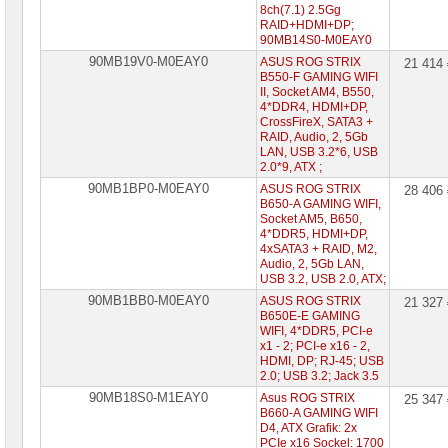
8ch(7.1) 2.5Gg
RAID+HDMI+DP;
90MB14S0-M0EAY0
90MB19V0-M0EAY0
ASUS ROG STRIX
21 414
B550-F GAMING WIFI
II, Socket AM4, B550,
4*DDR4, HDMI+DP,
CrossFireX, SATA3 +
RAID, Audio, 2, 5Gb
LAN, USB 3.2*6, USB
2.0*9, ATX ;
90MB1BP0-M0EAY0
ASUS ROG STRIX
28 406
B650-A GAMING WIFI,
Socket AM5, B650,
4*DDR5, HDMI+DP,
4xSATA3 + RAID, M2,
Audio, 2, 5Gb LAN,
USB 3.2, USB 2.0, ATX;
90MB1BB0-M0EAY0
ASUS ROG STRIX
21 327
B650E-E GAMING
WIFI, 4*DDR5, PCI-e
x1 - 2; PCI-e x16 - 2,
HDMI, DP; RJ-45; USB
2.0; USB 3.2; Jack 3.5
90MB18S0-M1EAY0
Asus ROG STRIX
25 347
B660-A GAMING WIFI
D4, ATX Grafik: 2x
PCIe x16 Sockel: 1700