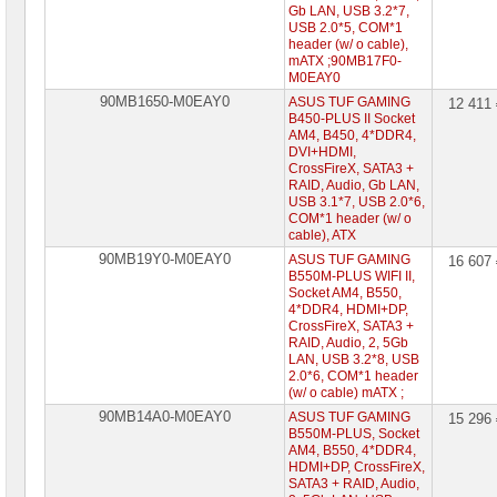
Gb LAN, USB 3.2*7,
USB 2.0*5, COM*1
header (w/ o cable),
mATX ;90MB17F0-
M0EAY0
90MB1650-M0EAY0
ASUS TUF GAMING
12 411
B450-PLUS II Socket
AM4, B450, 4*DDR4,
DVI+HDMI,
CrossFireX, SATA3 +
RAID, Audio, Gb LAN,
USB 3.1*7, USB 2.0*6,
COM*1 header (w/ o
cable), ATX
90MB19Y0-M0EAY0
ASUS TUF GAMING
16 607
B550M-PLUS WIFI II,
Socket AM4, B550,
4*DDR4, HDMI+DP,
CrossFireX, SATA3 +
RAID, Audio, 2, 5Gb
LAN, USB 3.2*8, USB
2.0*6, COM*1 header
(w/ o cable) mATX ;
90MB14A0-M0EAY0
ASUS TUF GAMING
15 296
B550M-PLUS, Socket
AM4, B550, 4*DDR4,
HDMI+DP, CrossFireX,
SATA3 + RAID, Audio,