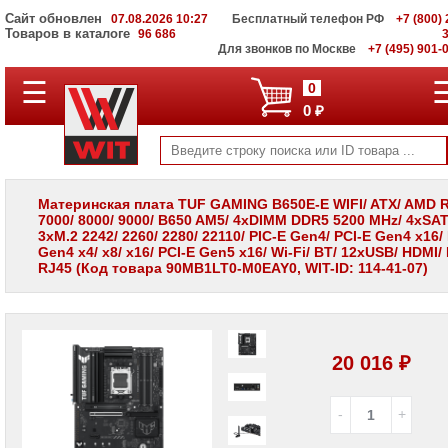
Сайт обновлен
07.08.2026 10:27
Бесплатный телефон РФ
+7 (800) 
Товаров в каталоге
96 686
Для звонков по Москве
+7 (495) 901-
☰
ПОЛНЫЙ
0
КАТАЛОГ
0 ₽
WIT
Корпоративные
серверы
WIT
VV
Материнская плата TUF GAMING B650E-E WIFI/ ATX/ AMD 
7000/ 8000/ 9000/ B650 AM5/ 4xDIMM DDR5 5200 MHz/ 4xSAT
Системы
3xM.2 2242/ 2260/ 2280/ 22110/ PIC-E Gen4/ PCI-E Gen4 x16/
хранения
Gen4 x4/ x8/ x16/ PCI-E Gen5 x16/ Wi-Fi/ BT/ 12xUSB/ HDMI/ 
данных
RJ45 (Код товара 90MB1LT0-M0EAY0, WIT-ID: 114-41-07)
WIT
VI
Мониторы
и
LCD
20 016 ₽
панели
Проекторы
и
лампы
для