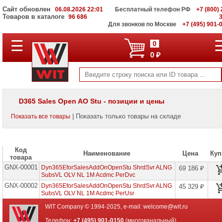
Сайт обновлен
06.08.2026 22:01
Бесплатный телефон РФ
+7 (800) 
Товаров в каталоге
96 686
Для звонков по Москве
+7 (495) 901-
☰
ПОЛНЫЙ
0
КАТАЛОГ
0 ₽
WIT
Корпоративные
серверы
WIT
VV
D365 Sales Open AO Stu - позиции и цены
Системы
| Показать только товары на складе
Показать все товары
хранения
данных
WIT
VI
Код
Наименование
Цена
Куп
товара
Мониторы
GNX-00001
и
Dyn365EforSalesAddOnOpenStu ShrdSvr ALNG
69 186 ₽
LCD
SubsVL OLV NL 1M Acdmc PerDvc
панели
GNX-00002
Dyn365EforSalesAddOnOpenStu ShrdSvr ALNG
45 329 ₽
SubsVL OLV NL 1M Acdmc PerUsr
Проекторы
и
WIT Company © 1994-2025, e-mail:
welcome@wit.ru
лампы
для
Телефон:
+7 (495) 901-0150
(многоканальный)