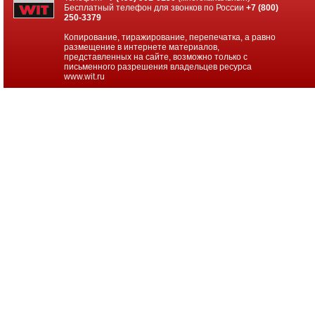
проекторов
Бесплатный телефон для звонков по России
+7 (800)
250-3379
Ноутбуки
Копирование, тиражирование, перепечатка, а равно
Brand
размещение в интернете материалов,
Name
представленных на сайте, возможно только с
письменного разрешения владельцев ресурса
www.wit.ru
Моноблоки
Brand
Name
Компьютеры
Brand
Name
Принтеры
плоттеры
МФУ
Серверы
Brand
Name
Пассивное
сетевое
оборудование
Активное