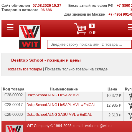
Сайт обновлен
07.08.2026 10:27
Бесплатный телефон РФ
+7 (800) 
Товаров в каталоге
96 686
Для звонков по Москве
+7 (495) 901-
☰
ПОЛНЫЙ
0
КАТАЛОГ
0 ₽
WIT
Корпоративные
серверы
WIT
VV
Desktop School - позиции и цены
Системы
| Показать только товары на складе
Показать все товары
хранения
данных
WIT
VI
Код товара
Наименование
Цена
Куп
C28-00002
Мониторы
DsktpSchool ALNG LicSAPk MVL
10 372 ₽
и
LCD
C28-00017
DsktpSchool ALNG LicSAPk MVL wEntCAL
12 985 ₽
панели
C28-00030
DsktpSchool ALNG SASU MVL wEntCAL
2 613 ₽
Проекторы
и
WIT Company © 1994-2025, e-mail:
welcome@wit.ru
лампы
для