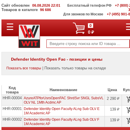
Сайт обновлен
06.08.2026 22:01
Бесплатный телефон РФ
+7 (800) 
Товаров в каталоге
96 686
Для звонков по Москве
+7 (495) 901-
☰
ПОЛНЫЙ
0
КАТАЛОГ
0 ₽
WIT
Корпоративные
серверы
WIT
VV
Defender Identity Open Fac - позиции и цены
Системы
| Показать только товары на складе
Показать все товары
хранения
данных
WIT
VI
Код
Наименование
Цена
Куп
товара
Мониторы
HHR-00004
и
AzureATPforUsrsOpenFAC ShrdSvr SNGL SubsVL
2 290 ₽
LCD
OLV NL 1Mth Acdmc AP
панели
HHR-00001
Defender Identity Open Faculty ALng Sub OLV E
139 ₽
1M Academic AP
Проекторы
HHR-00002
Defender Identity Open Faculty ALng Sub OLV F
139 ₽
и
1M Academic AP
лампы
для