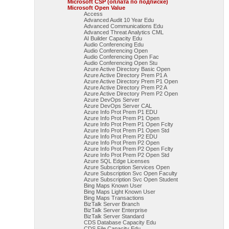
Microsoft CSP (оплата по подписке)
Microsoft Open Value
Access
Advanced Audit 10 Year Edu
Advanced Communications Edu
Advanced Threat Analytics CML
AI Builder Capacity Edu
Audio Conferencing Edu
Audio Conferencing Open
Audio Conferencing Open Fac
Audio Conferencing Open Stu
Azure Active Directory Basic Open
Azure Active Directory Prem P1 A
Azure Active Directory Prem P1 Open
Azure Active Directory Prem P2 A
Azure Active Directory Prem P2 Open
Azure DevOps Server
Azure DevOps Server CAL
Azure Info Prot Prem P1 EDU
Azure Info Prot Prem P1 Open
Azure Info Prot Prem P1 Open Fclty
Azure Info Prot Prem P1 Open Std
Azure Info Prot Prem P2 EDU
Azure Info Prot Prem P2 Open
Azure Info Prot Prem P2 Open Fclty
Azure Info Prot Prem P2 Open Std
Azure SQL Edge Licenses
Azure Subscription Services Open
Azure Subscription Svc Open Faculty
Azure Subscription Svc Open Student
Bing Maps Known User
Bing Maps Light Known User
Bing Maps Transactions
BizTalk Server Branch
BizTalk Server Enterprise
BizTalk Server Standard
CDS Database Capacity Edu
CDS File Capacity Edu