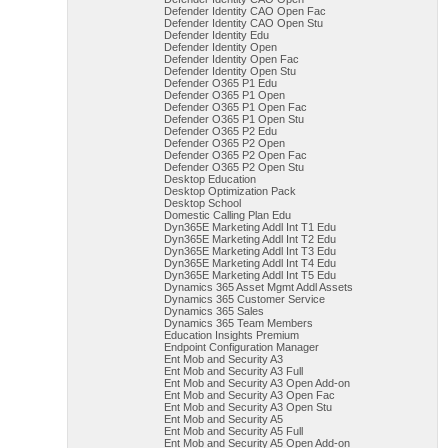
Defender Identity CAO Open Fac
Defender Identity CAO Open Stu
Defender Identity Edu
Defender Identity Open
Defender Identity Open Fac
Defender Identity Open Stu
Defender O365 P1 Edu
Defender O365 P1 Open
Defender O365 P1 Open Fac
Defender O365 P1 Open Stu
Defender O365 P2 Edu
Defender O365 P2 Open
Defender O365 P2 Open Fac
Defender O365 P2 Open Stu
Desktop Education
Desktop Optimization Pack
Desktop School
Domestic Calling Plan Edu
Dyn365E Marketing Addl Int T1 Edu
Dyn365E Marketing Addl Int T2 Edu
Dyn365E Marketing Addl Int T3 Edu
Dyn365E Marketing Addl Int T4 Edu
Dyn365E Marketing Addl Int T5 Edu
Dynamics 365 Asset Mgmt Addl Assets
Dynamics 365 Customer Service
Dynamics 365 Sales
Dynamics 365 Team Members
Education Insights Premium
Endpoint Configuration Manager
Ent Mob and Security A3
Ent Mob and Security A3 Full
Ent Mob and Security A3 Open Add-on
Ent Mob and Security A3 Open Fac
Ent Mob and Security A3 Open Stu
Ent Mob and Security A5
Ent Mob and Security A5 Full
Ent Mob and Security A5 Open Add-on