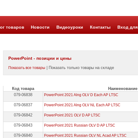
ог товаров
Новости
Видеоуроки
Контакты
Вход для
PowerPoint - позиции и цены
| Показать только товары на складе
Показать все товары
Код товара
Наименование
079-06838
PowerPoint 2021 Alng OLV D Each AP LTSC
079-06837
PowerPoint 2021 Alng OLV NL Each AP LTSC
079-06842
PowerPoint 2021 OLV D AP LTSC
079-06843
PowerPoint 2021 Russian OLV D AP LTSC
079-06840
PowerPoint 2021 Russian OLV NL Acad AP LTSC