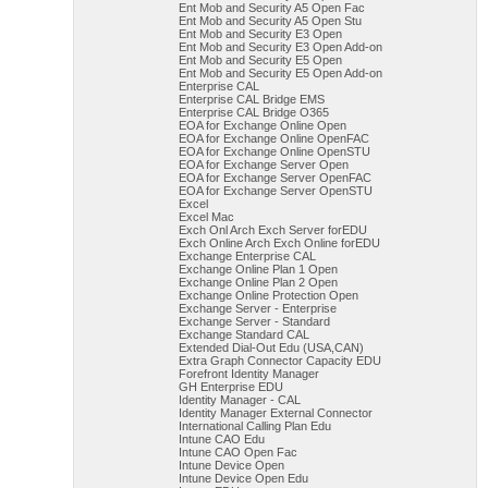
Ent Mob and Security A5 Open Fac
Ent Mob and Security A5 Open Stu
Ent Mob and Security E3 Open
Ent Mob and Security E3 Open Add-on
Ent Mob and Security E5 Open
Ent Mob and Security E5 Open Add-on
Enterprise CAL
Enterprise CAL Bridge EMS
Enterprise CAL Bridge O365
EOA for Exchange Online Open
EOA for Exchange Online OpenFAC
EOA for Exchange Online OpenSTU
EOA for Exchange Server Open
EOA for Exchange Server OpenFAC
EOA for Exchange Server OpenSTU
Excel
Excel Mac
Exch Onl Arch Exch Server forEDU
Exch Online Arch Exch Online forEDU
Exchange Enterprise CAL
Exchange Online Plan 1 Open
Exchange Online Plan 2 Open
Exchange Online Protection Open
Exchange Server - Enterprise
Exchange Server - Standard
Exchange Standard CAL
Extended Dial-Out Edu (USA,CAN)
Extra Graph Connector Capacity EDU
Forefront Identity Manager
GH Enterprise EDU
Identity Manager - CAL
Identity Manager External Connector
International Calling Plan Edu
Intune CAO Edu
Intune CAO Open Fac
Intune Device Open
Intune Device Open Edu