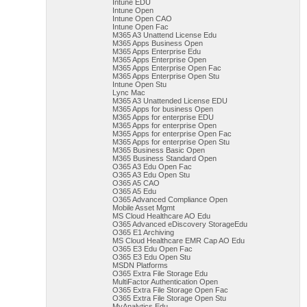
Intune EDU
Intune Open
Intune Open CAO
Intune Open Fac
M365 A3 Unattend License Edu
M365 Apps Business Open
M365 Apps Enterprise Edu
M365 Apps Enterprise Open
M365 Apps Enterprise Open Fac
M365 Apps Enterprise Open Stu
Intune Open Stu
Lync Mac
M365 A3 Unattended License EDU
M365 Apps for business Open
M365 Apps for enterprise EDU
M365 Apps for enterprise Open
M365 Apps for enterprise Open Fac
M365 Apps for enterprise Open Stu
M365 Business Basic Open
M365 Business Standard Open
O365 A3 Edu Open Fac
O365 A3 Edu Open Stu
O365 A5 CAO
O365 A5 Edu
O365 Advanced Compliance Open
Mobile Asset Mgmt
MS Cloud Healthcare AO Edu
O365 Advanced eDiscovery StorageEdu
O365 E1 Archiving
MS Cloud Healthcare EMR Cap AO Edu
O365 E3 Edu Open Fac
O365 E3 Edu Open Stu
MSDN Platforms
O365 Extra File Storage Edu
MultiFactor Authentication Open
O365 Extra File Storage Open Fac
O365 Extra File Storage Open Stu
MyAnalytics Edu