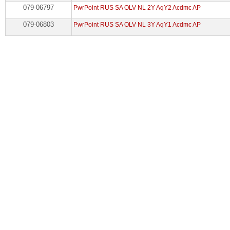
079-06797
PwrPoint RUS SA OLV NL 2Y AqY2 Acdmc AP
079-06803
PwrPoint RUS SA OLV NL 3Y AqY1 Acdmc AP