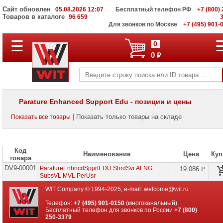
Сайт обновлен
05.08.2026 12:07
Бесплатный телефон РФ
+7 (800) 
Товаров в каталоге
96 659
Для звонков по Москве
+7 (495) 901-
☰
ПОЛНЫЙ
0
КАТАЛОГ
0 ₽
WIT
Корпоративные
серверы
WIT
VV
Parature Enhanced Support Edu - позиции и цены
Системы
| Показать только товары на складе
Показать все товары
хранения
данных
WIT
VI
Код
Наименование
Цена
Куп
товара
Мониторы
DV9-00001
и
ParatureEnhncdSpprtEDU ShrdSvr ALNG
19 086 ₽
LCD
SubsVL MVL PerUsr
панели
WIT Company © 1994-2025, e-mail:
welcome@wit.ru
Проекторы
Телефон:
+7 (495) 901-0150
(многоканальный)
и
Бесплатный телефон для звонков по России
+7 (800)
лампы
250-3379
для