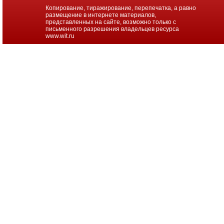
проекторов
Копирование, тиражирование, перепечатка, а равно
размещение в интернете материалов,
представленных на сайте, возможно только с
Ноутбуки
письменного разрешения владельцев ресурса
Brand
www.wit.ru
Name
Моноблоки
Brand
Name
Компьютеры
Brand
Name
Принтеры
плоттеры
МФУ
Серверы
Brand
Name
Пассивное
сетевое
оборудование
Активное