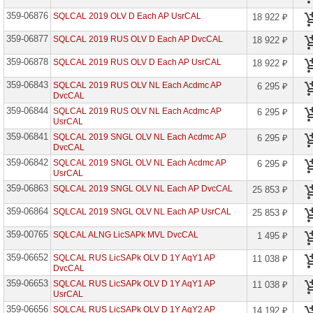
Azure
359-06876
SQLCAL 2019 OLV D Each AP UsrCAL
18 922 ₽
Info
Prot
359-06877
Prem
SQLCAL 2019 RUS OLV D Each AP DvcCAL
18 922 ₽
P2
Open
359-06878
SQLCAL 2019 RUS OLV D Each AP UsrCAL
18 922 ₽
Std
359-06843
SQLCAL 2019 RUS OLV NL Each Acdmc AP
6 295 ₽
Azure
DvcCAL
SQL
Edge
359-06844
SQLCAL 2019 RUS OLV NL Each Acdmc AP
6 295 ₽
Licenses
UsrCAL
359-06841
Azure
SQLCAL 2019 SNGL OLV NL Each Acdmc AP
6 295 ₽
Subscription
DvcCAL
Services
359-06842
SQLCAL 2019 SNGL OLV NL Each Acdmc AP
6 295 ₽
Open
UsrCAL
Azure
359-06863
SQLCAL 2019 SNGL OLV NL Each AP DvcCAL
25 853 ₽
Subscription
Svc
359-06864
SQLCAL 2019 SNGL OLV NL Each AP UsrCAL
25 853 ₽
Open
Faculty
359-00765
SQLCAL ALNG LicSAPk MVL DvcCAL
1 495 ₽
Azure
Subscription
359-06652
SQLCAL RUS LicSAPk OLV D 1Y AqY1 AP
11 038 ₽
Svc
DvcCAL
Open
359-06653
Student
SQLCAL RUS LicSAPk OLV D 1Y AqY1 AP
11 038 ₽
UsrCAL
Bing
359-06656
SQLCAL RUS LicSAPk OLV D 1Y AqY2 AP
14 192 ₽
Maps