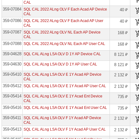
CAL
проекторов
359-07084
SQL CAL 2022 ALng OLV F Each Acad AP Device
40 ₽
CAL
Ноутбуки
Brand
359-07086
SQL CAL 2022 ALng OLV F Each Acad AP User
40 ₽
Name
CAL
359-07087
SQL CAL 2022 ALng OLV NL Each AP Device
168 ₽
Моноблоки
CAL
Brand
359-07088
Name
SQL CAL 2022 ALng OLV NL Each AP User CAL
168 ₽
359-04628
SQL CAL ALng LSA OLV D 1Y AP Device CAL
8 121 ₽
Компьютеры
Brand
Name
359-04630
SQL CAL ALng LSA OLV D 1Y AP User CAL
8 121 ₽
359-05410
SQL CAL ALng LSA OLV E 1Y Acad AP Device
2 132 ₽
Принтеры
CAL
плоттеры
МФУ
359-05412
SQL CAL ALng LSA OLV E 1Y Acad AP User CAL
2 132 ₽
Серверы
359-05414
SQL CAL ALng LSA OLV E 1Y Acad Ent Device
735 ₽
Brand
CAL
Name
359-05416
SQL CAL ALng LSA OLV E 1Y Acad Ent User CAL
735 ₽
Пассивное
359-05411
SQL CAL ALng LSA OLV F 1Y Acad AP Device
2 132 ₽
сетевое
CAL
оборудование
359-05413
SQL CAL ALng LSA OLV F 1Y Acad AP User CAL
2 132 ₽
Активное