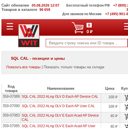
Сайт обновлен
05.08.2026 12:07
Бесплатный телефон РФ
+7 (800) 
Товаров в каталоге
96 659
Для звонков по Москве
+7 (495) 901-
☰
ПОЛНЫЙ
0
КАТАЛОГ
0 ₽
WIT
Корпоративные
серверы
WIT
VV
SQL CAL - позиции и цены
Системы
| Показать только товары на складе
Показать все товары
хранения
данных
WIT
VI
Код
Наименование
Цена
Куп
товара
Мониторы
359-07089
и
SQL CAL 2022 ALng OLV D Each AP Device CAL
168 ₽
LCD
панели
359-07090
SQL CAL 2022 ALng OLV D Each AP User CAL
168 ₽
Проекторы
359-07083
SQL CAL 2022 ALng OLV E Each Acad AP Device
40 ₽
и
CAL
лампы
359-07085
SQL CAL 2022 ALng OLV E Each Acad AP User
40 ₽
для