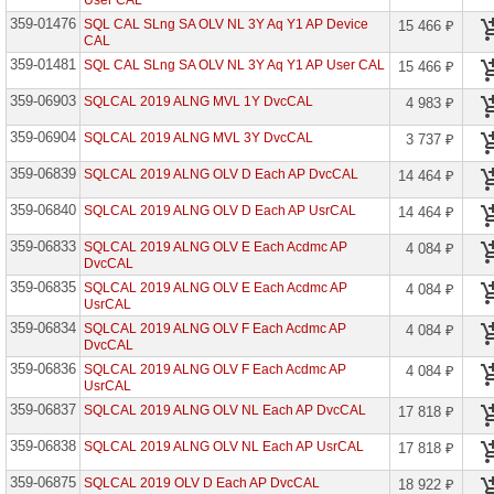
User CAL
Fclty
359-01476
SQL CAL SLng SA OLV NL 3Y Aq Y1 AP Device
15 466 ₽
CAL
Azure
Info
359-01481
SQL CAL SLng SA OLV NL 3Y Aq Y1 AP User CAL
15 466 ₽
Prot
Prem
359-06903
SQLCAL 2019 ALNG MVL 1Y DvcCAL
4 983 ₽
P1
Open
359-06904
Std
SQLCAL 2019 ALNG MVL 3Y DvcCAL
3 737 ₽
Azure
359-06839
SQLCAL 2019 ALNG OLV D Each AP DvcCAL
14 464 ₽
Info
Prot
359-06840
SQLCAL 2019 ALNG OLV D Each AP UsrCAL
14 464 ₽
Prem
P2
359-06833
EDU
SQLCAL 2019 ALNG OLV E Each Acdmc AP
4 084 ₽
DvcCAL
Azure
359-06835
SQLCAL 2019 ALNG OLV E Each Acdmc AP
4 084 ₽
Info
UsrCAL
Prot
Prem
359-06834
SQLCAL 2019 ALNG OLV F Each Acdmc AP
4 084 ₽
P2
DvcCAL
Open
359-06836
SQLCAL 2019 ALNG OLV F Each Acdmc AP
4 084 ₽
Azure
UsrCAL
Info
359-06837
SQLCAL 2019 ALNG OLV NL Each AP DvcCAL
17 818 ₽
Prot
Prem
359-06838
P2
SQLCAL 2019 ALNG OLV NL Each AP UsrCAL
17 818 ₽
Open
Fclty
359-06875
SQLCAL 2019 OLV D Each AP DvcCAL
18 922 ₽