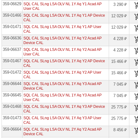
359-06629
SQL CAL SLng LSA OLV NL 1Y Aq Y1 Acad AP
3 290 ₽
Advanced
User CAL
Communications
359-01466
SQL CAL SLng LSA OLV NL 1Y Aq Y1 AP Device
12 029 ₽
Edu
CAL
Advanced
359-01471
SQL CAL SLng LSA OLV NL 1Y Aq Y1 AP User
12 029 ₽
Threat
CAL
Analytics
359-06636
SQL CAL SLng LSA OLV NL 1Y Aq Y2 Acad AP
CML
4 228 ₽
Device CAL
AI
359-06637
SQL CAL SLng LSA OLV NL 1Y Aq Y2 Acad AP
4 228 ₽
Builder
User CAL
Capacity
Edu
359-01467
SQL CAL SLng LSA OLV NL 1Y Aq Y2 AP Device
15 466 ₽
CAL
Audio
359-01472
SQL CAL SLng LSA OLV NL 1Y Aq Y2 AP User
15 466 ₽
Conferencing
CAL
Edu
359-06644
SQL CAL SLng LSA OLV NL 1Y Aq Y3 Acad AP
7 045 ₽
Audio
Device CAL
Conferencing
Open
359-06645
SQL CAL SLng LSA OLV NL 1Y Aq Y3 Acad AP
7 045 ₽
User CAL
Audio
359-01468
SQL CAL SLng LSA OLV NL 1Y Aq Y3 AP Device
25 775 ₽
Conferencing
CAL
Open
Fac
359-01473
SQL CAL SLng LSA OLV NL 1Y Aq Y3 AP User
25 775 ₽
CAL
Audio
359-06664
Conferencing
SQL CAL SLng LSA OLV NL 2Y Aq Y2 Acad AP
8 456 ₽
Open
Device CAL
Stu