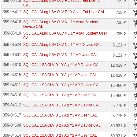
359-05415
SQL CAL ALng LSA OLV F 1Y Acad Ent Device
сетевое
735 ₽
оборудование
CAL
359-05417
SQL CAL ALng LSA OLV F 1Y Acad Ent User CAL
735 ₽
СХД
-
359-05418
SQL CAL ALng LSA OLV NL 1Y Acad Student
735 ₽
системы
Device CAL
хранения
359-05419
SQL CAL ALng LSA OLV NL 1Y Acad Student User
данных
735 ₽
CAL
359-01624
SQL CAL ALng LSA OLV NL 1Y AP Device CAL
Компоненты
8 121 ₽
компьютеров
359-01631
SQL CAL ALng LSA OLV NL 1Y AP User CAL
8 121 ₽
Компоненты
359-04610
серверов
SQL CAL LSA OLV D 1Y Aq Y1 AP Device CAL
12 029 ₽
359-04615
SQL CAL LSA OLV D 1Y Aq Y1 AP User CAL
12 029 ₽
Источники
бесперебойного
359-04611
питания
SQL CAL LSA OLV D 1Y Aq Y2 AP Device CAL
15 466 ₽
359-04616
SQL CAL LSA OLV D 1Y Aq Y2 AP User CAL
15 466 ₽
Российское
ПО
359-04612
SQL CAL LSA OLV D 1Y Aq Y3 AP Device CAL
25 775 ₽
Программное
359-04617
SQL CAL LSA OLV D 1Y Aq Y3 AP User CAL
25 775 ₽
обеспечение
359-04609
SQL CAL LSA OLV D 2Y Aq Y2 AP Device CAL
30 931 ₽
Adobe
Systems
359-04614
SQL CAL LSA OLV D 2Y Aq Y2 AP User CAL
30 931 ₽