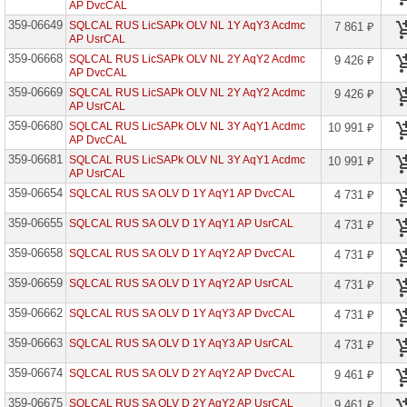
AP DvcCAL
Capacity
359-06649
Edu
SQLCAL RUS LicSAPk OLV NL 1Y AqY3 Acdmc
7 861 ₽
AP UsrCAL
CDS
359-06668
SQLCAL RUS LicSAPk OLV NL 2Y AqY2 Acdmc
9 426 ₽
Log
AP DvcCAL
Capacity
Edu
359-06669
SQLCAL RUS LicSAPk OLV NL 2Y AqY2 Acdmc
9 426 ₽
AP UsrCAL
Certification
359-06680
in
SQLCAL RUS LicSAPk OLV NL 3Y AqY1 Acdmc
10 991 ₽
Academic
AP DvcCAL
VL
359-06681
SQLCAL RUS LicSAPk OLV NL 3Y AqY1 Acdmc
10 991 ₽
AP UsrCAL
Chat
Session
359-06654
SQLCAL RUS SA OLV D 1Y AqY1 AP DvcCAL
4 731 ₽
Virtual
Agent
359-06655
SQLCAL RUS SA OLV D 1Y AqY1 AP UsrCAL
4 731 ₽
Edu
359-06658
CIS
SQLCAL RUS SA OLV D 1Y AqY2 AP DvcCAL
4 731 ₽
Suite
Datacenter
359-06659
SQLCAL RUS SA OLV D 1Y AqY2 AP UsrCAL
4 731 ₽
Core
359-06662
SQLCAL RUS SA OLV D 1Y AqY3 AP DvcCAL
4 731 ₽
CIS
Suite
359-06663
Standard
SQLCAL RUS SA OLV D 1Y AqY3 AP UsrCAL
4 731 ₽
Core
359-06674
SQLCAL RUS SA OLV D 2Y AqY2 AP DvcCAL
9 461 ₽
Common
Area
359-06675
SQLCAL RUS SA OLV D 2Y AqY2 AP UsrCAL
9 461 ₽
Phone