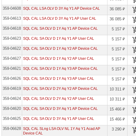
Microsoft
359-04608
SQL CAL LSA OLV D 3Y Aq Y1 AP Device CAL
36 085 ₽
Corporation
359-04613
SQL CAL LSA OLV D 3Y Aq Y1 AP User CAL
36 085 ₽
Microsoft
OEM
359-04618
SQL CAL SA OLV D 1Y Aq Y1 AP Device CAL
5 157 ₽
Software
359-04623
SQL CAL SA OLV D 1Y Aq Y1 AP User CAL
5 157 ₽
Microsoft
CSP
359-04622
SQL CAL SA OLV D 1Y Aq Y2 AP Device CAL
5 157 ₽
Perpetual
(вечные)
359-04627
SQL CAL SA OLV D 1Y Aq Y2 AP User CAL
5 157 ₽
Microsoft
359-04621
SQL CAL SA OLV D 1Y Aq Y3 AP Device CAL
5 157 ₽
CSP
(оплата
по
359-04626
SQL CAL SA OLV D 1Y Aq Y3 AP User CAL
5 157 ₽
подписке)
359-04619
SQL CAL SA OLV D 2Y Aq Y2 AP Device CAL
10 311 ₽
Microsoft
Open
359-04624
SQL CAL SA OLV D 2Y Aq Y2 AP User CAL
10 311 ₽
Value
359-04620
SQL CAL SA OLV D 3Y Aq Y1 AP Device CAL
15 466 ₽
Access
359-04625
Advanced
SQL CAL SA OLV D 3Y Aq Y1 AP User CAL
15 466 ₽
Audit
10
359-06628
SQL CAL SLng LSA OLV NL 1Y Aq Y1 Acad AP
3 290 ₽
Year
Device CAL
Edu