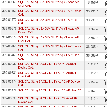
359-06665
SQL CAL SLng LSA OLV NL 2Y Aq Y2 Acad AP
8 456 ₽
User CAL
Azure
Active
359-01465
SQL CAL SLng LSA OLV NL 2Y Aq Y2 AP Device
30 931 ₽
Directory
CAL
Basic
359-01470
Open
SQL CAL SLng LSA OLV NL 2Y Aq Y2 AP User
30 931 ₽
CAL
Azure
359-06676
SQL CAL SLng LSA OLV NL 3Y Aq Y1 Acad AP
9 867 ₽
Active
Device CAL
Directory
Prem
359-06677
SQL CAL SLng LSA OLV NL 3Y Aq Y1 Acad AP
9 867 ₽
P1
User CAL
A
359-01464
SQL CAL SLng LSA OLV NL 3Y Aq Y1 AP Device
36 085 ₽
Azure
CAL
Active
359-01469
SQL CAL SLng LSA OLV NL 3Y Aq Y1 AP User
36 085 ₽
Directory
CAL
Prem
P1
359-06630
SQL CAL SLng SA OLV NL 1Y Aq Y1 Acad AP
1 412 ₽
Open
Device CAL
359-06631
SQL CAL SLng SA OLV NL 1Y Aq Y1 Acad AP
1 412 ₽
Azure
User CAL
Active
Directory
359-01474
SQL CAL SLng SA OLV NL 1Y Aq Y1 AP Device
5 157 ₽
Prem
CAL
P2
A
359-01479
SQL CAL SLng SA OLV NL 1Y Aq Y1 AP User CAL
5 157 ₽
Azure
359-06638
SQL CAL SLng SA OLV NL 1Y Aq Y2 Acad AP
1 412 ₽
Active
Device CAL
Directory
Prem