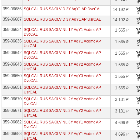
Edu
359-06686
SQLCAL RUS SA OLV D 3Y AqY1 AP DvcCAL
14 192 ₽
Core
CAL
359-06687
SQLCAL RUS SA OLV D 3Y AqY1 AP UsrCAL
14 192 ₽
Core
359-06634
SQLCAL RUS SA OLV NL 1Y AqY1 Acdmc AP
1 565 ₽
CAL
DvcCAL
Bridge
EMS
359-06635
SQLCAL RUS SA OLV NL 1Y AqY1 Acdmc AP
1 565 ₽
UsrCAL
Core
CAL
359-06642
SQLCAL RUS SA OLV NL 1Y AqY2 Acdmc AP
1 565 ₽
Bridge
DvcCAL
O365
359-06643
SQLCAL RUS SA OLV NL 1Y AqY2 Acdmc AP
1 565 ₽
UsrCAL
D365
Activity
359-06650
SQLCAL RUS SA OLV NL 1Y AqY3 Acdmc AP
1 565 ₽
PMA
DvcCAL
Edu
359-06651
SQLCAL RUS SA OLV NL 1Y AqY3 Acdmc AP
1 565 ₽
D365
UsrCAL
Call
359-06670
SQLCAL RUS SA OLV NL 2Y AqY2 Acdmc AP
3 131 ₽
Intelligence
DvcCAL
Edu
359-06671
SQLCAL RUS SA OLV NL 2Y AqY2 Acdmc AP
3 131 ₽
D365
UsrCAL
Cust
359-06682
Eng
SQLCAL RUS SA OLV NL 3Y AqY1 Acdmc AP
4 696 ₽
Addl
DvcCAL
Scl
359-06683
SQLCAL RUS SA OLV NL 3Y AqY1 Acdmc AP
4 696 ₽
Post
UsrCAL
Open