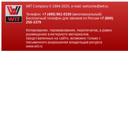
WIT Company © 1994-2025, e-mail:
welcome@wit.ru
D365
Cust
Телефон:
+7 (495) 901-0150
(многоканальный)
Eng
Бесплатный телефон для звонков по России
+7 (800)
Addl
250-3379
Scl
Post
Копирование, тиражирование, перепечатка, а равно
OpenFac
размещение в интернете материалов,
представленных на сайте, возможно только с
D365
письменного разрешения владельцев ресурса
Cust
www.wit.ru
Eng
Non-
Prod
Open
D365
Cust
Eng
Non-
Prod
Open
Fac
D365
Cust
Eng
Prod
Inst
Open
D365