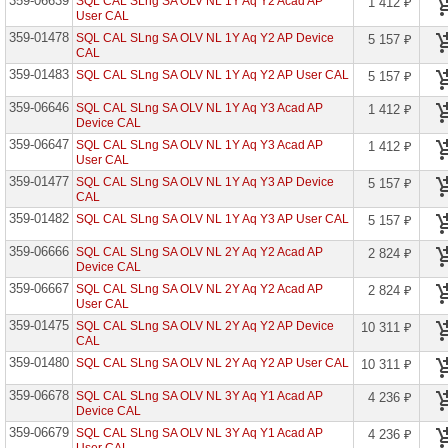
359-06639
SQL CAL SLng SA OLV NL 1Y Aq Y2 Acad AP
1 412 ₽
P2
User CAL
Open
359-01478
SQL CAL SLng SA OLV NL 1Y Aq Y2 AP Device
5 157 ₽
CAL
Azure
DevOps
359-01483
SQL CAL SLng SA OLV NL 1Y Aq Y2 AP User CAL
5 157 ₽
Server
359-06646
SQL CAL SLng SA OLV NL 1Y Aq Y3 Acad AP
1 412 ₽
Azure
Device CAL
DevOps
Server
359-06647
SQL CAL SLng SA OLV NL 1Y Aq Y3 Acad AP
1 412 ₽
CAL
User CAL
359-01477
Azure
SQL CAL SLng SA OLV NL 1Y Aq Y3 AP Device
5 157 ₽
Info
CAL
Prot
359-01482
SQL CAL SLng SA OLV NL 1Y Aq Y3 AP User CAL
5 157 ₽
Prem
P1
359-06666
EDU
SQL CAL SLng SA OLV NL 2Y Aq Y2 Acad AP
2 824 ₽
Device CAL
Azure
359-06667
SQL CAL SLng SA OLV NL 2Y Aq Y2 Acad AP
2 824 ₽
Info
User CAL
Prot
Prem
359-01475
SQL CAL SLng SA OLV NL 2Y Aq Y2 AP Device
10 311 ₽
P1
CAL
Open
359-01480
SQL CAL SLng SA OLV NL 2Y Aq Y2 AP User CAL
10 311 ₽
Azure
Info
359-06678
SQL CAL SLng SA OLV NL 3Y Aq Y1 Acad AP
4 236 ₽
Prot
Device CAL
Prem
359-06679
P1
SQL CAL SLng SA OLV NL 3Y Aq Y1 Acad AP
4 236 ₽
Open