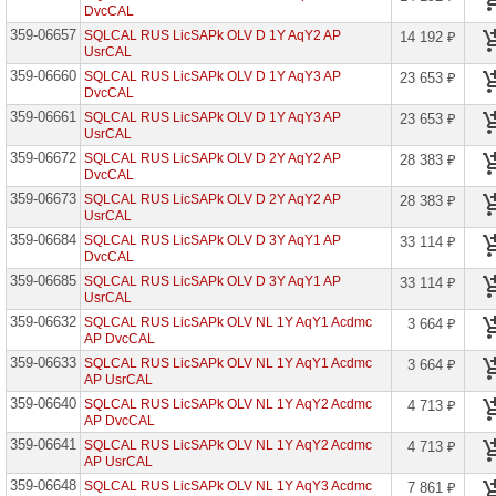
DvcCAL
Known
User
359-06657
SQLCAL RUS LicSAPk OLV D 1Y AqY2 AP
14 192 ₽
UsrCAL
Bing
359-06660
Maps
SQLCAL RUS LicSAPk OLV D 1Y AqY3 AP
23 653 ₽
Light
DvcCAL
Known
359-06661
SQLCAL RUS LicSAPk OLV D 1Y AqY3 AP
23 653 ₽
User
UsrCAL
Bing
359-06672
SQLCAL RUS LicSAPk OLV D 2Y AqY2 AP
28 383 ₽
Maps
DvcCAL
Transactions
359-06673
SQLCAL RUS LicSAPk OLV D 2Y AqY2 AP
28 383 ₽
BizTalk
UsrCAL
Server
359-06684
SQLCAL RUS LicSAPk OLV D 3Y AqY1 AP
33 114 ₽
Branch
DvcCAL
BizTalk
359-06685
SQLCAL RUS LicSAPk OLV D 3Y AqY1 AP
33 114 ₽
Server
UsrCAL
Enterprise
359-06632
SQLCAL RUS LicSAPk OLV NL 1Y AqY1 Acdmc
3 664 ₽
AP DvcCAL
BizTalk
Server
359-06633
SQLCAL RUS LicSAPk OLV NL 1Y AqY1 Acdmc
3 664 ₽
Standard
AP UsrCAL
CDS
359-06640
SQLCAL RUS LicSAPk OLV NL 1Y AqY2 Acdmc
4 713 ₽
Database
AP DvcCAL
Capacity
359-06641
SQLCAL RUS LicSAPk OLV NL 1Y AqY2 Acdmc
4 713 ₽
Edu
AP UsrCAL
CDS
359-06648
SQLCAL RUS LicSAPk OLV NL 1Y AqY3 Acdmc
7 861 ₽
File