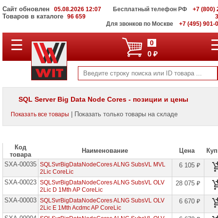
Сайт обновлен
05.08.2026 12:07
Бесплатный телефон РФ
+7 (800) 
Товаров в каталоге
96 659
Для звонков по Москве
+7 (495) 901-
☰
ПОЛНЫЙ
0
КАТАЛОГ
0 ₽
WIT
Корпоративные
серверы
WIT
VV
SQL Server Big Data Node Cores - позиции и цены
Системы
| Показать только товары на складе
Показать все товары
хранения
данных
WIT
VI
Код
Наименование
Цена
Куп
товара
Мониторы
SXA-00035
и
SQLSvrBigDataNodeCores ALNG SubsVL MVL
6 105 ₽
LCD
2Lic CoreLic
панели
SXA-00023
SQLSvrBigDataNodeCores ALNG SubsVL OLV
28 075 ₽
2Lic D 1Mth AP CoreLic
Проекторы
SXA-00003
SQLSvrBigDataNodeCores ALNG SubsVL OLV
6 670 ₽
и
2Lic E 1Mth Acdmc AP CoreLic
лампы
для