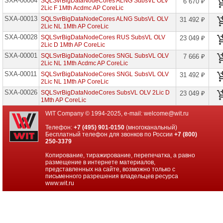
SXA-00004
SQLSvrBigDataNodeCores ALNG SubsVL OLV
6 670 ₽
проекторов
2Lic F 1Mth Acdmc AP CoreLic
SXA-00013
SQLSvrBigDataNodeCores ALNG SubsVL OLV
31 492 ₽
Ноутбуки
2Lic NL 1Mth AP CoreLic
Brand
SXA-00028
Name
SQLSvrBigDataNodeCores RUS SubsVL OLV
23 049 ₽
2Lic D 1Mth AP CoreLic
SXA-00001
Моноблоки
SQLSvrBigDataNodeCores SNGL SubsVL OLV
7 666 ₽
Brand
2Lic NL 1Mth Acdmc AP CoreLic
Name
SXA-00011
SQLSvrBigDataNodeCores SNGL SubsVL OLV
31 492 ₽
2Lic NL 1Mth AP CoreLic
Компьютеры
SXA-00026
SQLSvrBigDataNodeCores SubsVL OLV 2Lic D
23 049 ₽
Brand
1Mth AP CoreLic
Name
WIT Company © 1994-2025, e-mail:
welcome@wit.ru
Принтеры
плоттеры
Телефон:
+7 (495) 901-0150
(многоканальный)
МФУ
Бесплатный телефон для звонков по России
+7 (800)
250-3379
Серверы
Копирование, тиражирование, перепечатка, а равно
Brand
размещение в интернете материалов,
Name
представленных на сайте, возможно только с
письменного разрешения владельцев ресурса
www.wit.ru
Пассивное
сетевое
оборудование
Активное