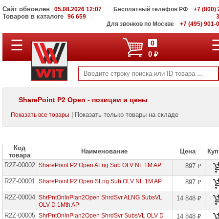
Сайт обновлен
05.08.2026 12:07
Бесплатный телефон РФ
+7 (800) 
Товаров в каталоге
96 659
Для звонков по Москве
+7 (495) 901-
☰
ПОЛНЫЙ
0
КАТАЛОГ
0 ₽
WIT
Корпоративные
серверы
WIT
VV
SharePoint P2 Open - позиции и цены
Системы
| Показать только товары на складе
Показать все товары
хранения
данных
WIT
VI
Код
Наименование
Цена
Куп
товара
Мониторы
R2Z-00002
и
SharePoint P2 Open ALng Sub OLV NL 1M AP
897 ₽
LCD
панели
R2Z-00001
SharePoint P2 Open SLng Sub OLV NL 1M AP
897 ₽
Проекторы
R2Z-00004
ShrPntOnlnPlan2Open ShrdSvr ALNG SubsVL
14 848 ₽
и
OLV D 1Mth AP
лампы
R2Z-00005
ShrPntOnlnPlan2Open ShrdSvr SubsVL OLV D
14 848 ₽
для